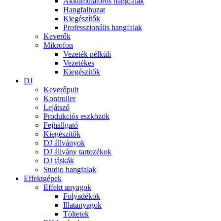
Akkumulátoros hangfalak
Hangfalhuzat
Kiegészítők
Professzionális hangfalak
Keverők
Mikrofon
Vezeték nélküli
Vezetékes
Kiegészítők
DJ
Keverőpult
Kontroller
Lejátszó
Produkciós eszközök
Fejhallgató
Kiegészítők
DJ állványok
DJ állvány tartozékok
DJ táskák
Studio hangfalak
Effektgépek
Effekt anyagok
Folyadékok
Illatanyagok
Töltetek