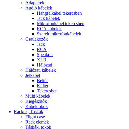
Adapterek
Audió kábelek
Hangfalkábel tekercsben
Jack kábelek
Mikrofonkábel tekercsben
RCA kábelek
Szerelt mikrofonkábelek
Csatlakozók
Jack
RCA
Speakon
XLR
Hálózati
Hálózati kábelek
Jelkábel
Beltér
Kültér
Tekercsben
Multi kábelek
Kiegészítők
Kábeldobok
Rackek, Táskák
Flight case
Rack elemek
Táskák, tokok