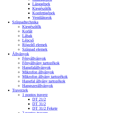
Lánggépek
Kiegészítők
Konfettigépek
Ventilátorok
Színpadtechnika
Kiegészítők
Korlát
Lábak
Lépcső
Rögzítő elemek
Színpad elemek
Állványok
Fényállványok
Fényállvány tartozékok
Hangfalállványok
Mikrofon állványok
Mikrofon állvány tartozékok
Hangfal állvány tartozékok
Hangszerállványok
Traverzek
1 pontos traverz
DT 21/2
DT 31/2
DT 31/2 Fekete
2 pontos traverz