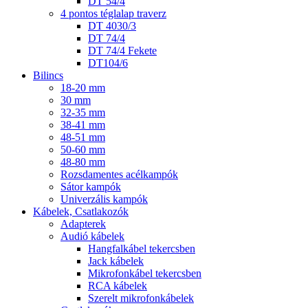
DT 54/4
4 pontos téglalap traverz
DT 4030/3
DT 74/4
DT 74/4 Fekete
DT104/6
Bilincs
18-20 mm
30 mm
32-35 mm
38-41 mm
48-51 mm
50-60 mm
48-80 mm
Rozsdamentes acélkampók
Sátor kampók
Univerzális kampók
Kábelek, Csatlakozók
Adapterek
Audió kábelek
Hangfalkábel tekercsben
Jack kábelek
Mikrofonkábel tekercsben
RCA kábelek
Szerelt mikrofonkábelek