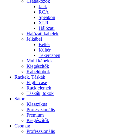
Csatlakozók
Jack
RCA
Speakon
XLR
Hálózati
Hálózati kábelek
Jelkábel
Beltér
Kültér
Tekercsben
Multi kábelek
Kiegészítők
Kábeldobok
Rackek, Táskák
Flight case
Rack elemek
Táskák, tokok
Sátor
Klasszikus
Professzionális
Prémium
Kiegészítők
Csomag
Professzionális