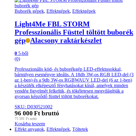
Buborék gépek
,
Effektgépek
,
Effektgépek
Light4Me FBL STORM
Professzionális Füsttel töltött buborék
gép
Alacsony raktárkészlet
0
5-ből
(0)
Professzionális köd- és buborékgép LED-effektusokkal,
bármilyen eseményre ideális. A 18db 3W-os RGB LED-del (3
az 1-ben) és a 9db 3W-os RGBWAUV LED-del (6 az 1-ben)
a készülék elképesztő fényhatásokat kínál, amelyek minden
vendég figyelmét felkeltik, és tökéletesen megvilágítják a
gyorsan képződő füsttel töltött buborékokat.
SKU: D030521002
96 000
Ft
bruttó
75 591
Ft
nettó
Kosárba teszem
Effekt anyagok
,
Effektgépek
,
Töltetek