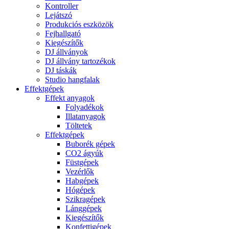
Kontroller
Lejátszó
Produkciós eszközök
Fejhallgató
Kiegészítők
DJ állványok
DJ állvány tartozékok
DJ táskák
Studio hangfalak
Effektgépek
Effekt anyagok
Folyadékok
Illatanyagok
Töltetek
Effektgépek
Buborék gépek
CO2 ágyúk
Füstgépek
Vezérlők
Habgépek
Hógépek
Szikragépek
Lánggépek
Kiegészítők
Konfettigépek