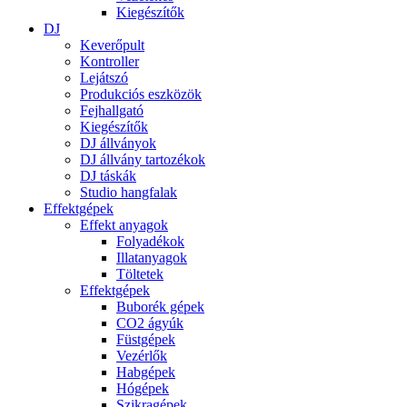
Kiegészítők
DJ
Keverőpult
Kontroller
Lejátszó
Produkciós eszközök
Fejhallgató
Kiegészítők
DJ állványok
DJ állvány tartozékok
DJ táskák
Studio hangfalak
Effektgépek
Effekt anyagok
Folyadékok
Illatanyagok
Töltetek
Effektgépek
Buborék gépek
CO2 ágyúk
Füstgépek
Vezérlők
Habgépek
Hógépek
Szikragépek