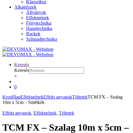
Klasszikus
Alkatrészek
Állványok
Effektgépek
Fénytechnika
Hangtechnika
Rackek
Színpadtechnika
Keresés
Keresés
×
0
Kezdőlap
Effektgépek
Effekt anyagok
Töltetek
TCM FX – Szalag
10m x 5cm – Sötétkék
Effekt anyagok
,
Effektgépek
,
Töltetek
TCM FX – Szalag 10m x 5cm –