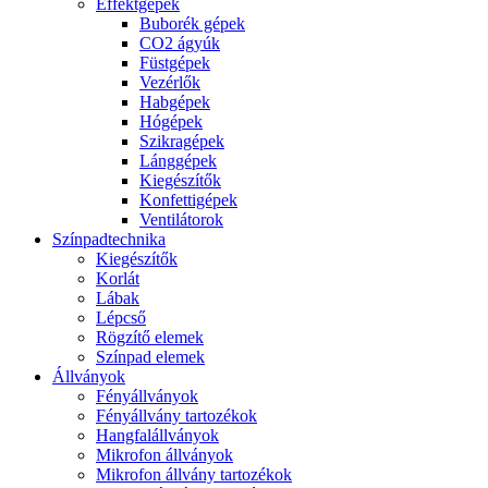
Effektgépek
Buborék gépek
CO2 ágyúk
Füstgépek
Vezérlők
Habgépek
Hógépek
Szikragépek
Lánggépek
Kiegészítők
Konfettigépek
Ventilátorok
Színpadtechnika
Kiegészítők
Korlát
Lábak
Lépcső
Rögzítő elemek
Színpad elemek
Állványok
Fényállványok
Fényállvány tartozékok
Hangfalállványok
Mikrofon állványok
Mikrofon állvány tartozékok