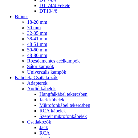
DT 74/4 Fekete
DT104/6
Bilincs
18-20 mm
30 mm
32-35 mm
38-41 mm
48-51 mm
50-60 mm
48-80 mm
Rozsdamentes acélkampók
Sátor kampók
Univerzális kampók
Kábelek, Csatlakozók
Adapterek
Audió kábelek
Hangfalkábel tekercsben
Jack kábelek
Mikrofonkábel tekercsben
RCA kábelek
Szerelt mikrofonkábelek
Csatlakozók
Jack
RCA