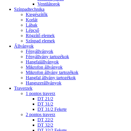
Ventilátorok
Színpadtechnika
Kiegészítők
Korlát
Lábak
Lépcső
Rögzítő elemek
Színpad elemek
Állványok
Fényállványok
Fényállvány tartozékok
Hangfalállványok
Mikrofon állványok
Mikrofon állvány tartozékok
Hangfal állvány tartozékok
Hangszerállványok
Traverzek
1 pontos traverz
DT 21/2
DT 31/2
DT 31/2 Fekete
2 pontos traverz
DT 22/2
DT 32/2
DT 32/2 Fekete