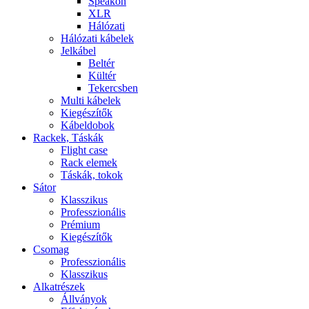
Speakon
XLR
Hálózati
Hálózati kábelek
Jelkábel
Beltér
Kültér
Tekercsben
Multi kábelek
Kiegészítők
Kábeldobok
Rackek, Táskák
Flight case
Rack elemek
Táskák, tokok
Sátor
Klasszikus
Professzionális
Prémium
Kiegészítők
Csomag
Professzionális
Klasszikus
Alkatrészek
Állványok