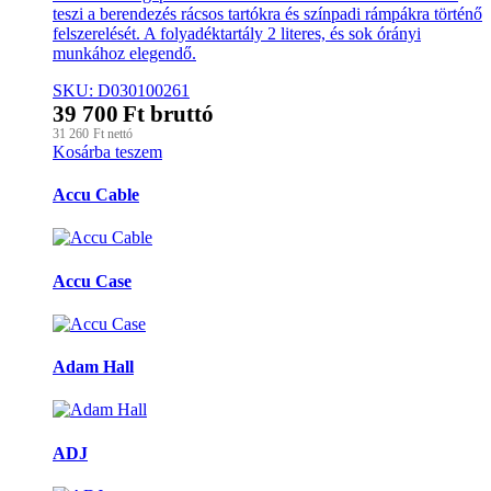
teszi a berendezés rácsos tartókra és színpadi rámpákra történő
felszerelését. A folyadéktartály 2 literes, és sok órányi
munkához elegendő.
SKU: D030100261
39 700
Ft
bruttó
31 260
Ft
nettó
Kosárba teszem
Márkák
Accu Cable
karusszel
Accu Case
Adam Hall
ADJ