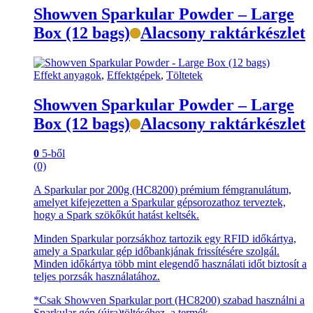
Showven Sparkular Powder – Large
Box (12 bags)
Alacsony raktárkészlet
Effekt anyagok
,
Effektgépek
,
Töltetek
Showven Sparkular Powder – Large
Box (12 bags)
Alacsony raktárkészlet
0
5-ből
(0)
A Sparkular por 200g (HC8200) prémium fémgranulátum,
amelyet kifejezetten a Sparkular gépsorozathoz terveztek,
hogy a Spark szökőkút hatást keltsék.
Minden Sparkular porzsákhoz tartozik egy RFID időkártya,
amely a Sparkular gép időbankjának frissítésére szolgál.
Minden időkártya több mint elegendő használati időt biztosít a
teljes porzsák használatához.
*Csak Showven Sparkular port (HC8200) szabad használni a
Sparkular gép (újra)töltéséhez, a termék