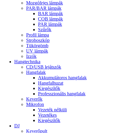
Mozgófejes lámpák
PAR/BAR lámpák
BAR lámpák
COB lámpák
PAR lámpák
Szűrők
Profil lámpa
Stroboszkóp
Tükörgömb
UV lámpák
Izzók
Hangtechnika
CD/USB lejátszók
Hangfalak
Akkumulátoros hangfalak
Hangfalhuzat
Kiegészítők
Professzionális hangfalak
Keverők
Mikrofon
Vezeték nélküli
Vezetékes
Kiegészítők
DJ
Keverőpult