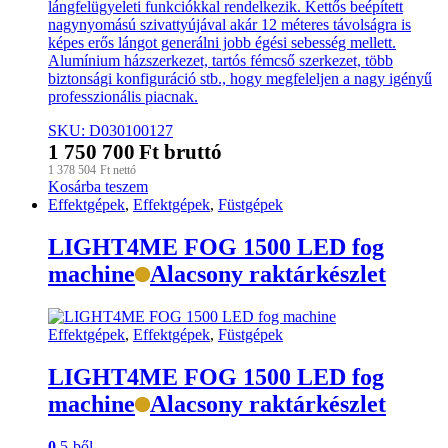
lángfelügyeleti funkciókkal rendelkezik. Kettős beépített
nagynyomású szivattyújával akár 12 méteres távolságra is
képes erős lángot generálni jobb égési sebesség mellett.
Alumínium házszerkezet, tartós fémcső szerkezet, több
biztonsági konfiguráció stb., hogy megfeleljen a nagy igényű
professzionális piacnak.
SKU: D030100127
1 750 700
Ft
bruttó
1 378 504
Ft
nettó
Kosárba teszem
Effektgépek
,
Effektgépek
,
Füstgépek
LIGHT4ME FOG 1500 LED fog
machine
Alacsony raktárkészlet
Effektgépek
,
Effektgépek
,
Füstgépek
LIGHT4ME FOG 1500 LED fog
machine
Alacsony raktárkészlet
0
5-ből