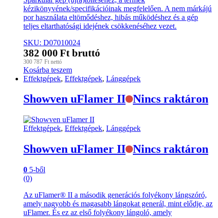
kézikönyvének/specifikációinak megfelelően. A nem márkájú
por használata eltömődéshez, hibás működéshez és a gép
teljes eltarthatósági idejének csökkenéséhez vezet.
SKU: D07010024
382 000
Ft
bruttó
300 787
Ft
nettó
Kosárba teszem
Effektgépek
,
Effektgépek
,
Lánggépek
Showven uFlamer II
Nincs raktáron
Effektgépek
,
Effektgépek
,
Lánggépek
Showven uFlamer II
Nincs raktáron
0
5-ből
(0)
Az uFlamer® II a második generációs folyékony lángszóró,
amely nagyobb és magasabb lángokat generál, mint elődje, az
uFlamer. És ez az első folyékony lángoló, amely