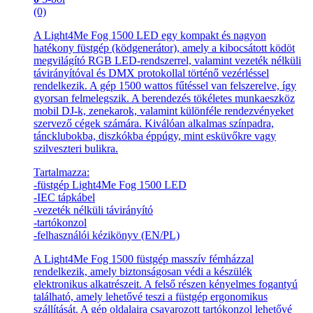
(0)
A Light4Me Fog 1500 LED egy kompakt és nagyon
hatékony füstgép (ködgenerátor), amely a kibocsátott ködöt
megvilágító RGB LED-rendszerrel, valamint vezeték nélküli
távirányítóval és DMX protokollal történő vezérléssel
rendelkezik. A gép 1500 wattos fűtéssel van felszerelve, így
gyorsan felmelegszik. A berendezés tökéletes munkaeszköz
mobil DJ-k, zenekarok, valamint különféle rendezvényeket
szervező cégek számára. Kiválóan alkalmas színpadra,
táncklubokba, diszkókba éppúgy, mint esküvőkre vagy
szilveszteri bulikra.
Tartalmazza:
-füstgép Light4Me Fog 1500 LED
-IEC tápkábel
-vezeték nélküli távirányító
-tartókonzol
-felhasználói kézikönyv (EN/PL)
A Light4Me Fog 1500 füstgép masszív fémházzal
rendelkezik, amely biztonságosan védi a készülék
elektronikus alkatrészeit. A felső részen kényelmes fogantyú
található, amely lehetővé teszi a füstgép ergonomikus
szállítását. A gép oldalaira csavarozott tartókonzol lehetővé