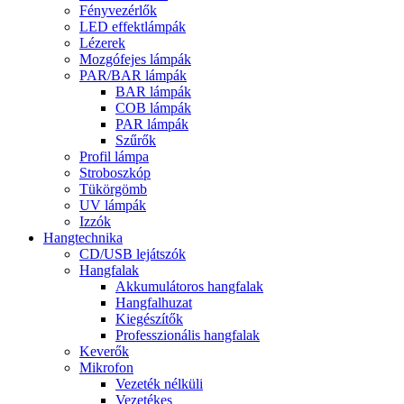
Fényvezérlők
LED effektlámpák
Lézerek
Mozgófejes lámpák
PAR/BAR lámpák
BAR lámpák
COB lámpák
PAR lámpák
Szűrők
Profil lámpa
Stroboszkóp
Tükörgömb
UV lámpák
Izzók
Hangtechnika
CD/USB lejátszók
Hangfalak
Akkumulátoros hangfalak
Hangfalhuzat
Kiegészítők
Professzionális hangfalak
Keverők
Mikrofon
Vezeték nélküli
Vezetékes