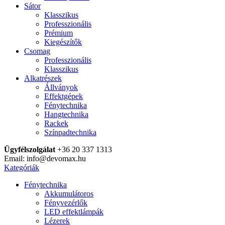
Sátor
Klasszikus
Professzionális
Prémium
Kiegészítők
Csomag
Professzionális
Klasszikus
Alkatrészek
Állványok
Effektgépek
Fénytechnika
Hangtechnika
Rackek
Színpadtechnika
Ügyfélszolgálat
+36 20 337 1313
Email: info@devomax.hu
Kategóriák
Fénytechnika
Akkumulátoros
Fényvezérlők
LED effektlámpák
Lézerek