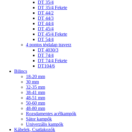
DT 35/4
DT 35/4 Fekete
DT 44/2
DT 44/3
DT 44/4
DT 45/4
DT 45/4 Fekete
DT 54/4
4 pontos téglalap traverz
DT 4030/3
DT 74/4
DT 74/4 Fekete
DT104/6
Bilincs
18-20 mm
30 mm
32-35 mm
38-41 mm
48-51 mm
50-60 mm
48-80 mm
Rozsdamentes acélkampók
Sátor kampók
Univerzális kampók
Kábelek, Csatlakozók