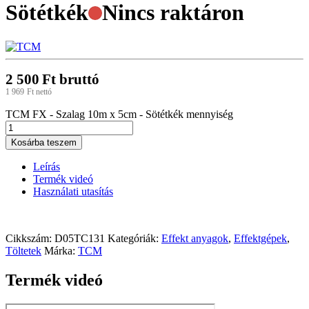
Sötétkék
Nincs raktáron
2 500
Ft
bruttó
1 969
Ft
nettó
TCM FX - Szalag 10m x 5cm - Sötétkék mennyiség
Kosárba teszem
Leírás
Termék videó
Használati utasítás
Cikkszám:
D05TC131
Kategóriák:
Effekt anyagok
,
Effektgépek
,
Töltetek
Márka:
TCM
Termék videó