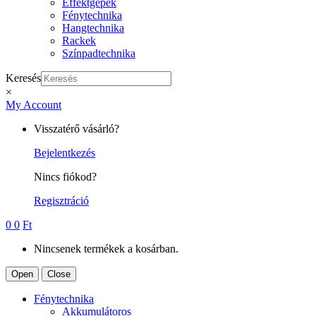
Effektgépek
Fénytechnika
Hangtechnika
Rackek
Színpadtechnika
Keresés
×
My Account
Visszatérő vásárló?
Bejelentkezés
Nincs fiókod?
Regisztráció
0
0
Ft
Nincsenek termékek a kosárban.
Open
Close
Fénytechnika
Akkumulátoros