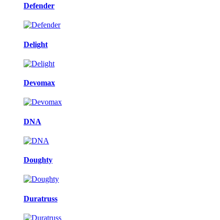
Defender
Delight
Devomax
DNA
Doughty
Duratruss