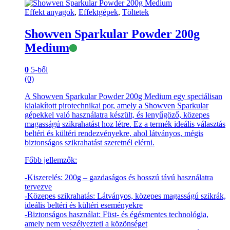
Effekt anyagok
,
Effektgépek
,
Töltetek
Showven Sparkular Powder 200g
Elérhető
Medium
0
5-ből
(0)
A Showven Sparkular Powder 200g Medium egy speciálisan
kialakított pirotechnikai por, amely a Showven Sparkular
gépekkel való használatra készült, és lenyűgöző, közepes
magasságú szikrahatást hoz létre. Ez a termék ideális választás
beltéri és kültéri rendezvényekre, ahol látványos, mégis
biztonságos szikrahatást szeretnél elérni.
Főbb jellemzők:
-Kiszerelés: 200g – gazdaságos és hosszú távú használatra
tervezve
-Közepes szikrahatás: Látványos, közepes magasságú szikrák,
ideális beltéri és kültéri eseményekre
-Biztonságos használat: Füst- és égésmentes technológia,
amely nem veszélyezteti a közönséget