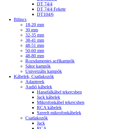
DT 74/4
DT 74/4 Fekete
DT104/6
Bilincs
18-20 mm
30 mm
32-35 mm
38-41 mm
48-51 mm
50-60 mm
48-80 mm
Rozsdamentes acélkampók
Sátor kampók
Univerzális kampók
Kábelek, Csatlakozók
Adapterek
Audió kábelek
Hangfalkábel tekercsben
Jack kábelek
Mikrofonkábel tekercsben
RCA kábelek
Szerelt mikrofonkábelek
Csatlakozók
Jack
RCA