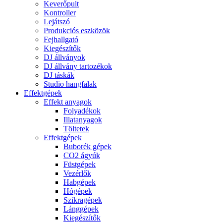
Keverőpult
Kontroller
Lejátszó
Produkciós eszközök
Fejhallgató
Kiegészítők
DJ állványok
DJ állvány tartozékok
DJ táskák
Studio hangfalak
Effektgépek
Effekt anyagok
Folyadékok
Illatanyagok
Töltetek
Effektgépek
Buborék gépek
CO2 ágyúk
Füstgépek
Vezérlők
Habgépek
Hógépek
Szikragépek
Lánggépek
Kiegészítők