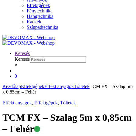
Effektgépek
Fénytechnika
Hangtechnika
Rackek
Színpadtechnika
Keresés
Keresés
×
0
Kezdőlap
Effektgépek
Effekt anyagok
Töltetek
TCM FX – Szalag 5m
x 0,85cm – Fehér
Effekt anyagok
,
Effektgépek
,
Töltetek
TCM FX – Szalag 5m x 0,85cm
Elérhető
– Fehér