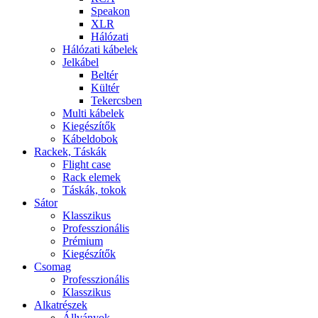
Speakon
XLR
Hálózati
Hálózati kábelek
Jelkábel
Beltér
Kültér
Tekercsben
Multi kábelek
Kiegészítők
Kábeldobok
Rackek, Táskák
Flight case
Rack elemek
Táskák, tokok
Sátor
Klasszikus
Professzionális
Prémium
Kiegészítők
Csomag
Professzionális
Klasszikus
Alkatrészek
Állványok