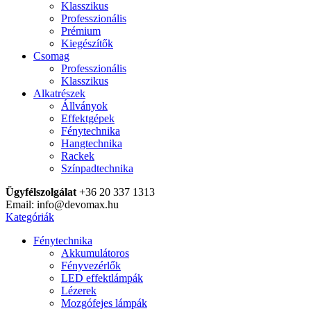
Klasszikus
Professzionális
Prémium
Kiegészítők
Csomag
Professzionális
Klasszikus
Alkatrészek
Állványok
Effektgépek
Fénytechnika
Hangtechnika
Rackek
Színpadtechnika
Ügyfélszolgálat
+36 20 337 1313
Email: info@devomax.hu
Kategóriák
Fénytechnika
Akkumulátoros
Fényvezérlők
LED effektlámpák
Lézerek
Mozgófejes lámpák