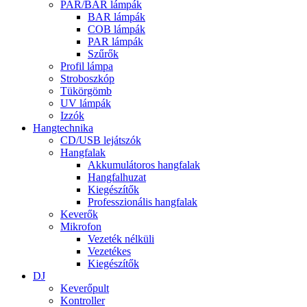
PAR/BAR lámpák
BAR lámpák
COB lámpák
PAR lámpák
Szűrők
Profil lámpa
Stroboszkóp
Tükörgömb
UV lámpák
Izzók
Hangtechnika
CD/USB lejátszók
Hangfalak
Akkumulátoros hangfalak
Hangfalhuzat
Kiegészítők
Professzionális hangfalak
Keverők
Mikrofon
Vezeték nélküli
Vezetékes
Kiegészítők
DJ
Keverőpult
Kontroller