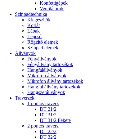
Konfettigépek
Ventilátorok
Színpadtechnika
Kiegészítők
Korlát
Lábak
Lépcső
Rögzítő elemek
Színpad elemek
Állványok
Fényállványok
Fényállvány tartozékok
Hangfalállványok
Mikrofon állványok
Mikrofon állvány tartozékok
Hangfal állvány tartozékok
Hangszerállványok
Traverzek
1 pontos traverz
DT 21/2
DT 31/2
DT 31/2 Fekete
2 pontos traverz
DT 22/2
DT 32/2