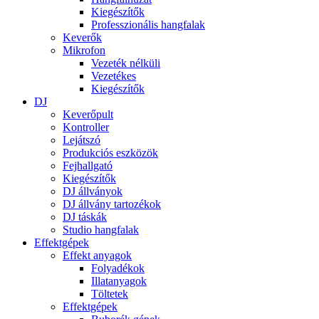
Kiegészítők
Professzionális hangfalak
Keverők
Mikrofon
Vezeték nélküli
Vezetékes
Kiegészítők
DJ
Keverőpult
Kontroller
Lejátszó
Produkciós eszközök
Fejhallgató
Kiegészítők
DJ állványok
DJ állvány tartozékok
DJ táskák
Studio hangfalak
Effektgépek
Effekt anyagok
Folyadékok
Illatanyagok
Töltetek
Effektgépek