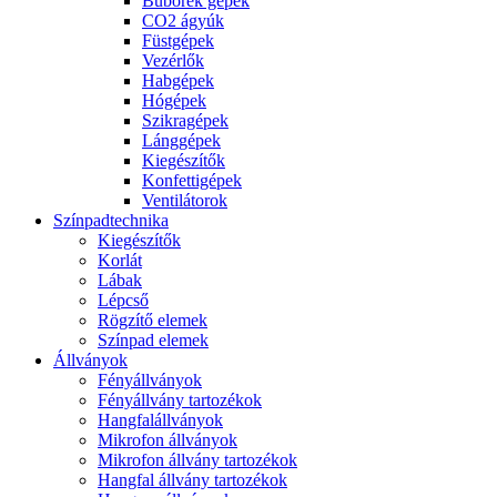
Buborék gépek
CO2 ágyúk
Füstgépek
Vezérlők
Habgépek
Hógépek
Szikragépek
Lánggépek
Kiegészítők
Konfettigépek
Ventilátorok
Színpadtechnika
Kiegészítők
Korlát
Lábak
Lépcső
Rögzítő elemek
Színpad elemek
Állványok
Fényállványok
Fényállvány tartozékok
Hangfalállványok
Mikrofon állványok
Mikrofon állvány tartozékok
Hangfal állvány tartozékok