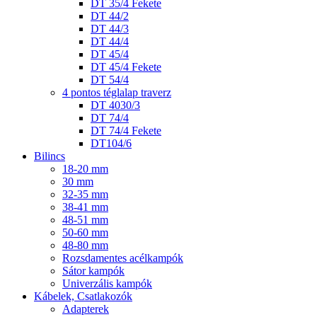
DT 35/4 Fekete
DT 44/2
DT 44/3
DT 44/4
DT 45/4
DT 45/4 Fekete
DT 54/4
4 pontos téglalap traverz
DT 4030/3
DT 74/4
DT 74/4 Fekete
DT104/6
Bilincs
18-20 mm
30 mm
32-35 mm
38-41 mm
48-51 mm
50-60 mm
48-80 mm
Rozsdamentes acélkampók
Sátor kampók
Univerzális kampók
Kábelek, Csatlakozók
Adapterek