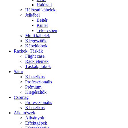
Hálózati
Hálózati kábelek
Jelkábel
Beltér
Kültér
Tekercsben
Multi kábelek
Kiegészítők
Kábeldobok
Rackek, Táskák
Flight case
Rack elemek
Táskák, tokok
Sátor
Klasszikus
Professzionális
Prémium
Kiegészítők
Csomag
Professzionális
Klasszikus
Alkatrészek
Állványok
Effektgépek