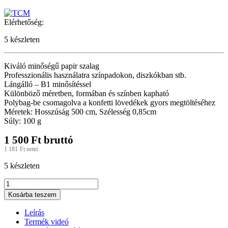
Elérhetőség:
5 készleten
Kiváló minőségű papir szalag
Professzionális használatra színpadokon, diszkókban stb.
Lángálló – B1 minősítéssel
Különböző méretben, formában és színben kapható
Polybag-be csomagolva a konfetti lövedékek gyors megtöltéséhez
Méretek: Hosszúság 500 cm, Szélesség 0,85cm
Súly: 100 g
1 500
Ft
bruttó
1 181
Ft
nettó
5 készleten
TCM
FX
Kosárba teszem
-
Szalag
Leírás
5m
Termék videó