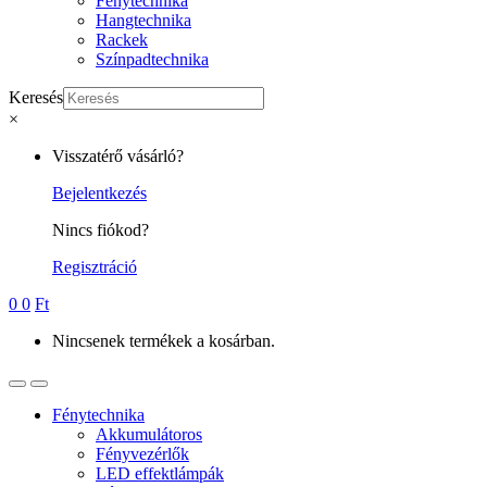
Fénytechnika
Hangtechnika
Rackek
Színpadtechnika
Keresés
×
My
Visszatérő vásárló?
Account
Bejelentkezés
Nincs fiókod?
Regisztráció
0
0
Ft
Nincsenek termékek a kosárban.
Open
Close
Fénytechnika
Akkumulátoros
Fényvezérlők
LED effektlámpák