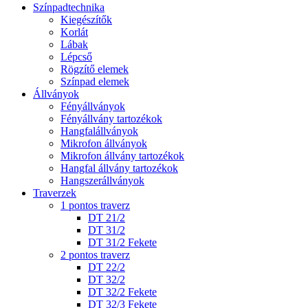
Színpadtechnika
Kiegészítők
Korlát
Lábak
Lépcső
Rögzítő elemek
Színpad elemek
Állványok
Fényállványok
Fényállvány tartozékok
Hangfalállványok
Mikrofon állványok
Mikrofon állvány tartozékok
Hangfal állvány tartozékok
Hangszerállványok
Traverzek
1 pontos traverz
DT 21/2
DT 31/2
DT 31/2 Fekete
2 pontos traverz
DT 22/2
DT 32/2
DT 32/2 Fekete
DT 32/3 Fekete