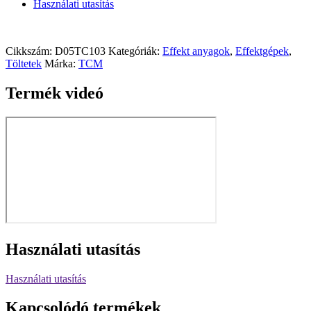
x
Használati utasítás
0,85cm
-
Fehér
mennyiség
Cikkszám:
D05TC103
Kategóriák:
Effekt anyagok
,
Effektgépek
,
Töltetek
Márka:
TCM
Termék videó
Használati utasítás
Használati utasítás
Kapcsolódó termékek