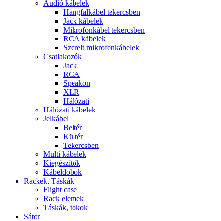
Audió kábelek
Hangfalkábel tekercsben
Jack kábelek
Mikrofonkábel tekercsben
RCA kábelek
Szerelt mikrofonkábelek
Csatlakozók
Jack
RCA
Speakon
XLR
Hálózati
Hálózati kábelek
Jelkábel
Beltér
Kültér
Tekercsben
Multi kábelek
Kiegészítők
Kábeldobok
Rackek, Táskák
Flight case
Rack elemek
Táskák, tokok
Sátor