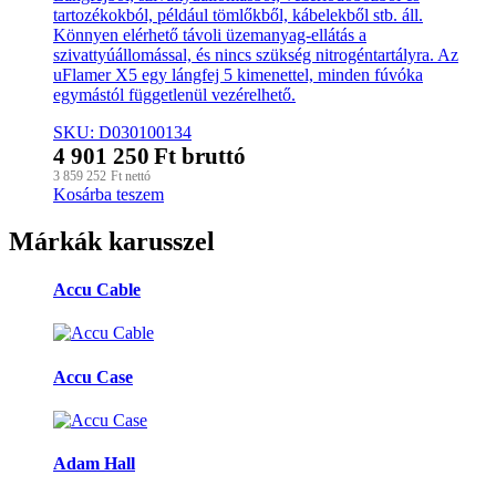
tartozékokból, például tömlőkből, kábelekből stb. áll.
Könnyen elérhető távoli üzemanyag-ellátás a
szivattyúállomással, és nincs szükség nitrogéntartályra. Az
uFlamer X5 egy lángfej 5 kimenettel, minden fúvóka
egymástól függetlenül vezérelhető.
SKU: D030100134
4 901 250
Ft
bruttó
3 859 252
Ft
nettó
Kosárba teszem
Márkák karusszel
Accu Cable
Accu Case
Adam Hall