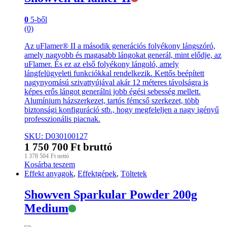
raktáron
0
5-ből
(0)
Az uFlamer® II a második generációs folyékony lángszóró,
amely nagyobb és magasabb lángokat generál, mint elődje, az
uFlamer. És ez az első folyékony lángoló, amely
lángfelügyeleti funkciókkal rendelkezik. Kettős beépített
nagynyomású szivattyújával akár 12 méteres távolságra is
képes erős lángot generálni jobb égési sebesség mellett.
Alumínium házszerkezet, tartós fémcső szerkezet, több
biztonsági konfiguráció stb., hogy megfeleljen a nagy igényű
professzionális piacnak.
SKU: D030100127
1 750 700
Ft
bruttó
1 378 504
Ft
nettó
Kosárba teszem
Effekt anyagok
,
Effektgépek
,
Töltetek
Showven Sparkular Powder 200g
Elérhető
Medium