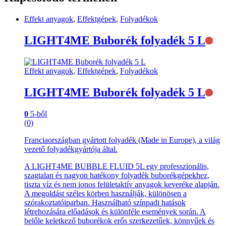
Effekt anyagok
,
Effektgépek
,
Folyadékok
Ni
LIGHT4ME Buborék folyadék 5 L
ra
Effekt anyagok
,
Effektgépek
,
Folyadékok
Ni
LIGHT4ME Buborék folyadék 5 L
ra
0
5-ből
(0)
Franciaországban gyártott folyadék (Made in Europe), a világ
vezető folyadékgyártója által.
A LIGHT4ME BUBBLE FLUID 5L egy professzionális,
szagtalan és nagyon hatékony folyadék buborékgépekhez,
tiszta víz és nem ionos felületaktív anyagok keveréke alapján.
A megoldást széles körben használják, különösen a
szórakoztatóiparban. Használható színpadi hatások
létrehozására előadások és különféle események során. A
belőle keletkező buborékok erős szerkezetűek, könnyűek és