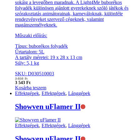
sokáig a levegőben maradnak. A Light4Me buborékos
folyadék különösen ajánlott gyerekeknek szóló játékok és
szórakoztatás animátorainak, karneváloknak, különféle
rendezvényeket szervező cégeknek, valamint
magánszemélyeknek.
Műszaki előírás:
Típus: buborékos folyadék
Űrtartalom: 5L
A tartály méretei: 19 x 28 x 13 cm
Súly: 5,1 kg
SKU: D030510003
3 858
Ft
3 543
Ft
Kosárba teszem
Effektgépek
,
Effektgépek
,
Lánggépek
Nincs
Showven uFlamer II
raktáron
Effektgépek
,
Effektgépek
,
Lánggépek
Nincs
Showven uFlamer II