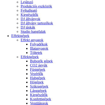
Lejátszó
Produkciós eszközök
Fejhallgató
Kiegészítők
DJ állványok
DJ állvány tartozékok
DJ táskák
Studio hangfalak
Effektgépek
Effekt anyagok
Folyadékok
Illatanyagok
Töltetek
Effektgépek
Buborék gépek
CO2 ágyúk
Füstgépek
Vezérlők
Habgépek
Hógépek
Szikragépek
Lánggépek
Kiegészítők
Konfettigépek
Ventilátorok