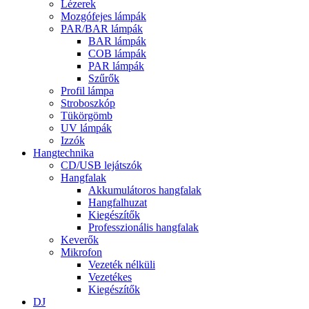
Lézerek
Mozgófejes lámpák
PAR/BAR lámpák
BAR lámpák
COB lámpák
PAR lámpák
Szűrők
Profil lámpa
Stroboszkóp
Tükörgömb
UV lámpák
Izzók
Hangtechnika
CD/USB lejátszók
Hangfalak
Akkumulátoros hangfalak
Hangfalhuzat
Kiegészítők
Professzionális hangfalak
Keverők
Mikrofon
Vezeték nélküli
Vezetékes
Kiegészítők
DJ