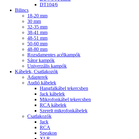
DT104/6
Bilincs
18-20 mm
30 mm
32-35 mm
38-41 mm
48-51 mm
50-60 mm
48-80 mm
Rozsdamentes acélkampók
Sátor kampók
Univerzális kampók
Kábelek, Csatlakozók
Adapterek
Audió kábelek
Hangfalkábel tekercsben
Jack kábelek
Mikrofonkábel tekercsben
RCA kábelek
Szerelt mikrofonkábelek
Csatlakozók
Jack
RCA
Speakon
XLR