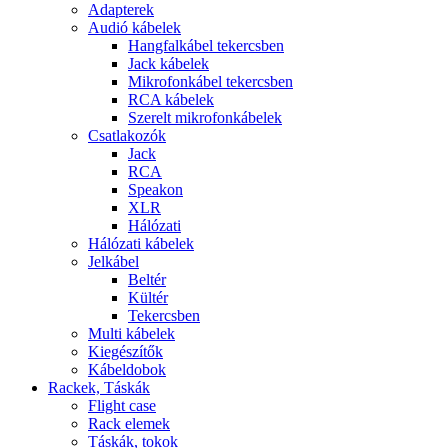
Adapterek
Audió kábelek
Hangfalkábel tekercsben
Jack kábelek
Mikrofonkábel tekercsben
RCA kábelek
Szerelt mikrofonkábelek
Csatlakozók
Jack
RCA
Speakon
XLR
Hálózati
Hálózati kábelek
Jelkábel
Beltér
Kültér
Tekercsben
Multi kábelek
Kiegészítők
Kábeldobok
Rackek, Táskák
Flight case
Rack elemek
Táskák, tokok