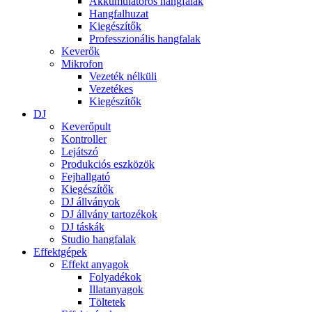
Akkumulátoros hangfalak
Hangfalhuzat
Kiegészítők
Professzionális hangfalak
Keverők
Mikrofon
Vezeték nélküli
Vezetékes
Kiegészítők
DJ
Keverőpult
Kontroller
Lejátszó
Produkciós eszközök
Fejhallgató
Kiegészítők
DJ állványok
DJ állvány tartozékok
DJ táskák
Studio hangfalak
Effektgépek
Effekt anyagok
Folyadékok
Illatanyagok
Töltetek