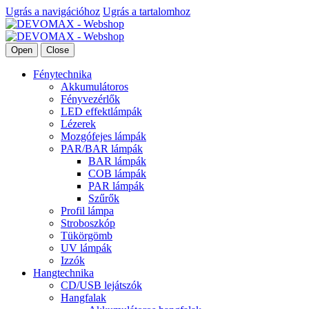
Ugrás a navigációhoz
Ugrás a tartalomhoz
Open
Close
Fénytechnika
Akkumulátoros
Fényvezérlők
LED effektlámpák
Lézerek
Mozgófejes lámpák
PAR/BAR lámpák
BAR lámpák
COB lámpák
PAR lámpák
Szűrők
Profil lámpa
Stroboszkóp
Tükörgömb
UV lámpák
Izzók
Hangtechnika
CD/USB lejátszók
Hangfalak