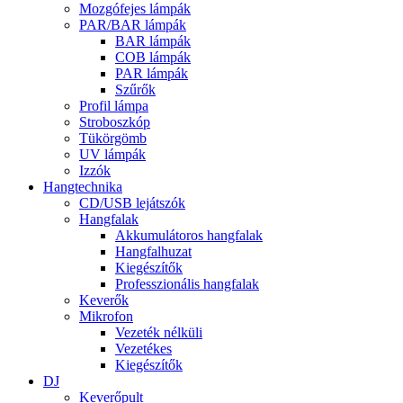
Mozgófejes lámpák
PAR/BAR lámpák
BAR lámpák
COB lámpák
PAR lámpák
Szűrők
Profil lámpa
Stroboszkóp
Tükörgömb
UV lámpák
Izzók
Hangtechnika
CD/USB lejátszók
Hangfalak
Akkumulátoros hangfalak
Hangfalhuzat
Kiegészítők
Professzionális hangfalak
Keverők
Mikrofon
Vezeték nélküli
Vezetékes
Kiegészítők
DJ
Keverőpult