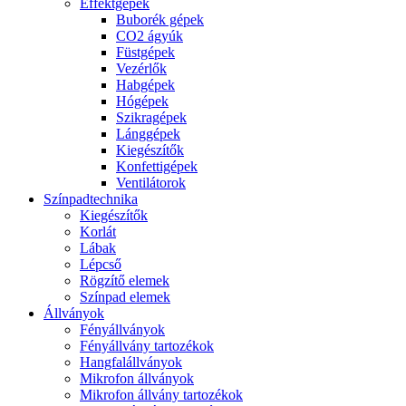
Effektgépek
Buborék gépek
CO2 ágyúk
Füstgépek
Vezérlők
Habgépek
Hógépek
Szikragépek
Lánggépek
Kiegészítők
Konfettigépek
Ventilátorok
Színpadtechnika
Kiegészítők
Korlát
Lábak
Lépcső
Rögzítő elemek
Színpad elemek
Állványok
Fényállványok
Fényállvány tartozékok
Hangfalállványok
Mikrofon állványok
Mikrofon állvány tartozékok