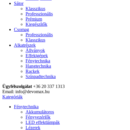
Sátor
Klasszikus
Professzionális
Prémium
Kiegészítők
Csomag
Professzionális
Klasszikus
Alkatrészek
Állványok
Effektgépek
Fénytechnika
Hangtechnika
Rackek
Színpadtechnika
Ügyfélszolgálat
+36 20 337 1313
Email: info@devomax.hu
Kategóriák
Fénytechnika
Akkumulátoros
Fényvezérlők
LED effektlámpák
Lézerek