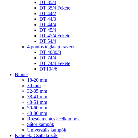
DT 35/4
DT 35/4 Fekete
DT 44/2
DT 44/3
DT 44/4
DT 45/4
DT 45/4 Fekete
DT 54/4
4 pontos téglalap traverz
DT 4030/3
DT 74/4
DT 74/4 Fekete
DT104/6
Bilincs
18-20 mm
30 mm
32-35 mm
38-41 mm
48-51 mm
50-60 mm
48-80 mm
Rozsdamentes acélkampók
Sátor kampók
Univerzális kampók
Kábelek, Csatlakozók