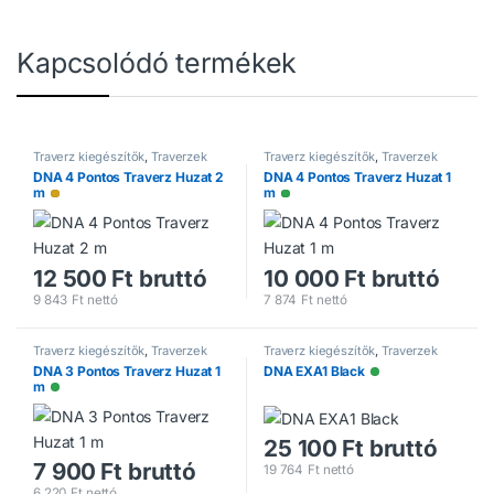
Kapcsolódó termékek
Traverz kiegészítők
,
Traverzek
Traverz kiegészítők
,
Traverzek
DNA 4 Pontos Traverz Huzat 2
DNA 4 Pontos Traverz Huzat 1
m
m
Alacsony raktárkészlet
Elérhető
12 500
Ft
bruttó
10 000
Ft
bruttó
9 843
Ft
nettó
7 874
Ft
nettó
Traverz kiegészítők
,
Traverzek
Traverz kiegészítők
,
Traverzek
DNA 3 Pontos Traverz Huzat 1
DNA EXA1 Black
Elérhető
m
Elérhető
25 100
Ft
bruttó
7 900
Ft
bruttó
19 764
Ft
nettó
6 220
Ft
nettó