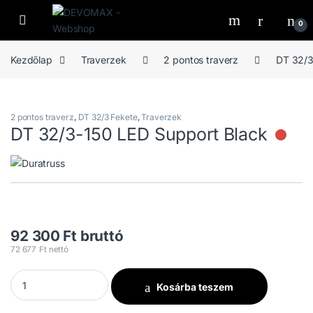
Ugrás a navigációhoz
Ugrás a tartalomhoz
Open
0
Kezdőlap
Traverzek
2 pontos traverz
DT 32/3
2 pontos traverz
,
DT 32/3 Fekete
,
Traverzek
DT 32/3-150 LED Support Black
Nin
92 300
Ft
bruttó
72 677
Ft
nettó
DT 32/3-150 LED Support Black mennyiség
Kosárba teszem