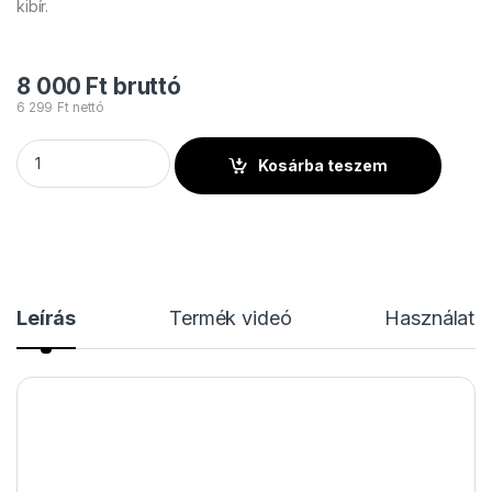
kibír.
8 000
Ft
bruttó
6 299
Ft
nettó
Flash CLAMP ALU HINGE 50kg mennyiség
Kosárba teszem
Leírás
Termék videó
Használati u