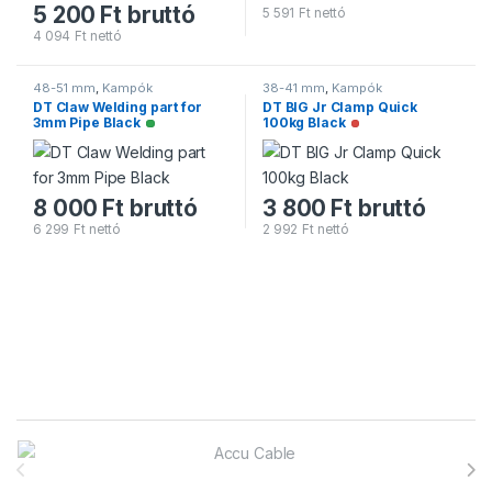
5 200
Ft
bruttó
5 591
Ft
nettó
4 094
Ft
nettó
48-51 mm
,
Kampók
38-41 mm
,
Kampók
DT Claw Welding part for
DT BIG Jr Clamp Quick
3mm Pipe Black
100kg Black
Elérhető
Nincs raktáron
8 000
Ft
bruttó
3 800
Ft
bruttó
6 299
Ft
nettó
2 992
Ft
nettó
Márkák karusszel