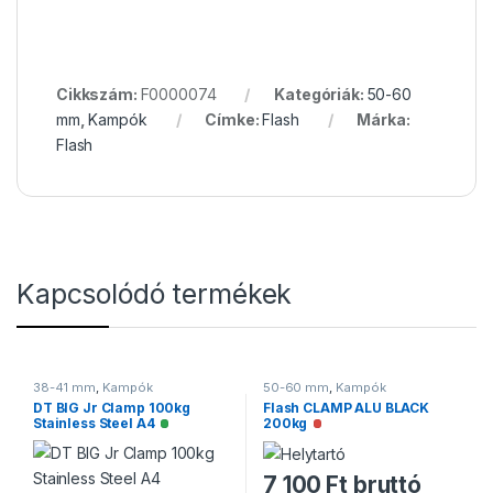
Cikkszám:
F0000074
Kategóriák:
50-60
mm
,
Kampók
Címke:
Flash
Márka:
Flash
Kapcsolódó termékek
38-41 mm
,
Kampók
50-60 mm
,
Kampók
DT BIG Jr Clamp 100kg
Flash CLAMP ALU BLACK
Stainless Steel A4
200kg
Elérhető
Nincs raktáron
7 100
Ft
bruttó