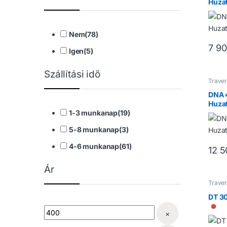
Huzat
Nem
(
78
)
7 9
Igen
(
5
)
Szállítási idő
Traver
Trave
DNA 4
Huza
1-3 munkanap
(
19
)
5-8 munkanap
(
3
)
4-6 munkanap
(
61
)
12 5
Ár
Traver
Trave
DT 30
Nin
×