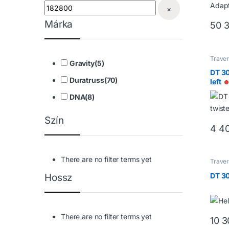
×
Márka
50 
Traver
Gravity
(
5
)
Trave
DT 30
Duratruss
(
70
)
left
DNA
(
8
)
Szín
4 4
There are no filter terms yet
Traver
Trave
DT 3
Hossz
There are no filter terms yet
10 3