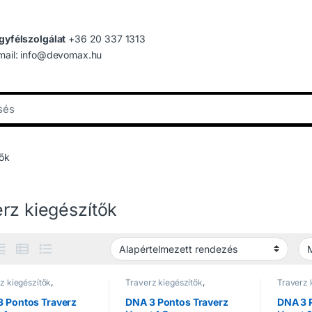
gyfélszolgálat
+36 20 337 1313
mail: info@devomax.hu
tők
rz kiegészítők
z kiegészítők
,
Traverz kiegészítők
,
Traverz 
rzek
Traverzek
Traverz
 Pontos Traverz
DNA 3 Pontos Traverz
DNA 3 