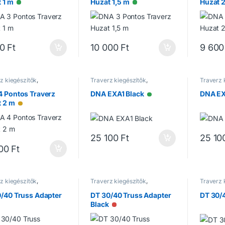
 1 m
Huzat 1,5 m
Huzat 
Elérhető
Elérhető
00
Ft
10 000
Ft
9 600
z kiegészítők
,
Traverz kiegészítők
,
Traverz 
rzek
Traverzek
Traverz
 Pontos Traverz
DNA EXA1 Black
DNA EX
Elérhető
t 2 m
Alacsony raktárkészlet
25 100
Ft
25 10
00
Ft
z kiegészítők
,
Traverz kiegészítők
,
Traverz 
rzek
Traverzek
Traverz
/40 Truss Adapter
DT 30/40 Truss Adapter
DT 30
Black
cs raktáron
Nincs raktáron