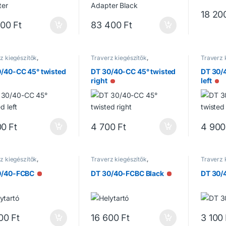
18 20
300
Ft
83 400
Ft
z kiegészítők
,
Traverz kiegészítők
,
Traverz 
rzek
Traverzek
Traverz
/40-CC 45° twisted
DT 30/40-CC 45° twisted
DT 30/
right
left
Nincs raktáron
Nincs raktáron
Ni
00
Ft
4 700
Ft
4 900
z kiegészítők
,
Traverz kiegészítők
,
Traverz 
rzek
Traverzek
Traverz
0/40-FCBC
DT 30/40-FCBC Black
DT 30/
Nincs raktáron
Nincs raktáron
00
Ft
16 600
Ft
3 100