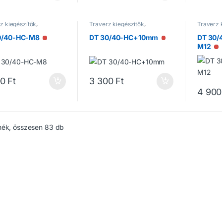
z kiegészítők
,
Traverz kiegészítők
,
Traverz 
rzek
Traverzek
Traverz
0/40-HC-M8
DT 30/40-HC+10mm
DT 30
Nincs raktáron
Nincs raktáron
M12
N
00
Ft
3 300
Ft
4 900
mék, összesen 83 db