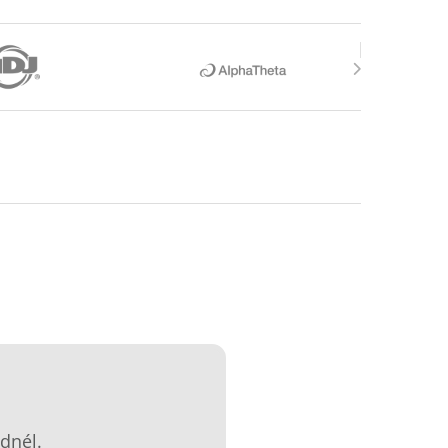
dnél.