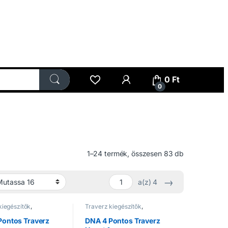
My Account
0
Ft
0
1–24 termék, összesen 83 db
→
a(z) 4
kiegészítők
,
Traverz kiegészítők
,
ek
Traverzek
Pontos Traverz
DNA 4 Pontos Traverz