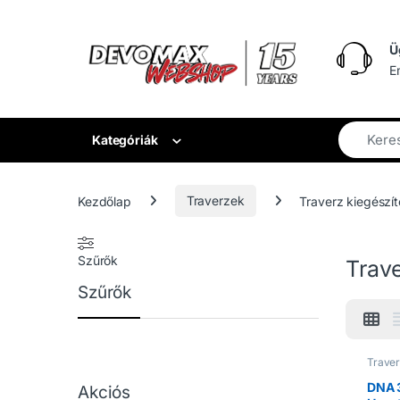
Ugrás a navigációhoz
Ugrás a tartalomhoz
Ü
E
Kategóriák
Kezdőlap
Traverzek
Traverz kiegészí
Szűrők
Trave
Szűrők
Traver
Trave
DNA 3
Akciós