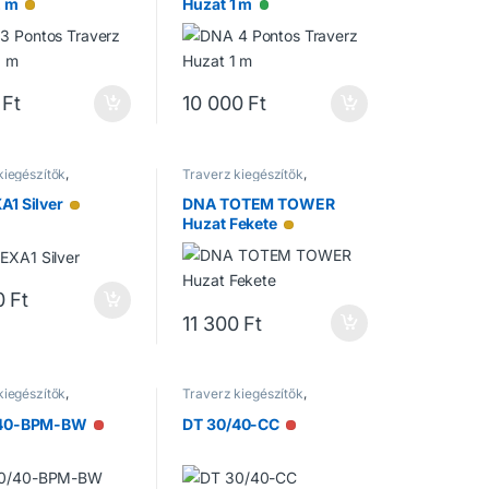
2 m
Huzat 1 m
Alacsony raktárkészlet
Elérhető
Ft
10 000
Ft
kiegészítők
,
Traverz kiegészítők
,
ek
Traverzek
A1 Silver
DNA TOTEM TOWER
Alacsony raktárkészlet
Huzat Fekete
Alacsony raktárkészlet
0
Ft
11 300
Ft
kiegészítők
,
Traverz kiegészítők
,
ek
Traverzek
/40-BPM-BW
DT 30/40-CC
Nincs raktáron
Nincs raktáron