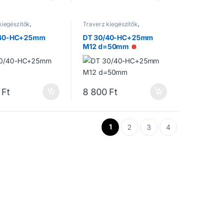
kiegészítők
,
Traverz kiegészítők
,
ek
Traverzek
/40-HC+25mm
DT 30/40-HC+25mm
M12 d=50mm
incs raktáron
Nincs raktáron
Ft
8 800
Ft
1
2
3
4