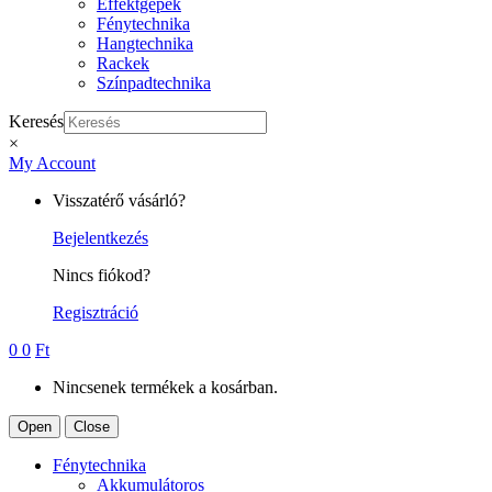
Effektgépek
Fénytechnika
Hangtechnika
Rackek
Színpadtechnika
Keresés
×
My Account
Visszatérő vásárló?
Bejelentkezés
Nincs fiókod?
Regisztráció
0
0
Ft
Nincsenek termékek a kosárban.
Open
Close
Fénytechnika
Akkumulátoros