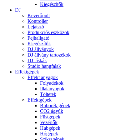
Kiegészítők
DJ
Keverőpult
Kontroller
Lejátszó
Produkciós eszközök
Fejhallgató
Kiegészítők
DJ állványok
DJ állvány tartozékok
DJ táskák
Studio hangfalak
Effektgépek
Effekt anyagok
Folyadékok
Illatanyagok
Töltetek
Effektgépek
Buborék gépek
CO2 ágyúk
Füstgépek
Vezérlők
Habgépek
Hógépek
Szikragépek