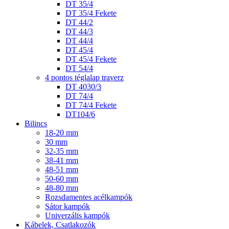
DT 35/4
DT 35/4 Fekete
DT 44/2
DT 44/3
DT 44/4
DT 45/4
DT 45/4 Fekete
DT 54/4
4 pontos téglalap traverz
DT 4030/3
DT 74/4
DT 74/4 Fekete
DT104/6
Bilincs
18-20 mm
30 mm
32-35 mm
38-41 mm
48-51 mm
50-60 mm
48-80 mm
Rozsdamentes acélkampók
Sátor kampók
Univerzális kampók
Kábelek, Csatlakozók