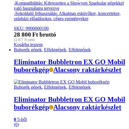
-Kompatibilitás: Kifejezetten a Showven Sparkular gépekkel
való használatra tervezve
-Sokoldalú felhasználás: Alkalmas esküvőkre, koncertekre,
színházi előadásokra, céges eseményekre
SKU: 9900000100
28 800
Ft
bruttó
22 677
Ft
nettó
Kosárba teszem
Buborék gépek
,
Effektgépek
,
Effektgépek
Eliminator Bubbletron EX GO Mobil
buborékgép
Alacsony raktárkészlet
Buborék gépek
,
Effektgépek
,
Effektgépek
Eliminator Bubbletron EX GO Mobil
buborékgép
Alacsony raktárkészlet
0
5-ből
(0)