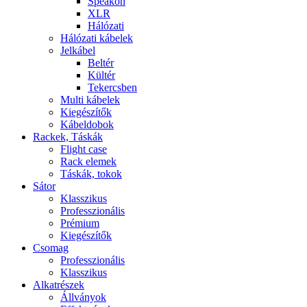
Speakon
XLR
Hálózati
Hálózati kábelek
Jelkábel
Beltér
Kültér
Tekercsben
Multi kábelek
Kiegészítők
Kábeldobok
Rackek, Táskák
Flight case
Rack elemek
Táskák, tokok
Sátor
Klasszikus
Professzionális
Prémium
Kiegészítők
Csomag
Professzionális
Klasszikus
Alkatrészek
Állványok