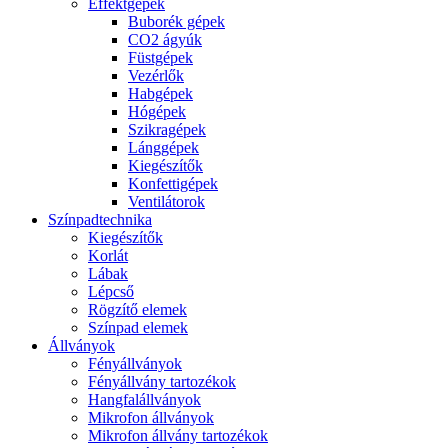
Effektgépek
Buborék gépek
CO2 ágyúk
Füstgépek
Vezérlők
Habgépek
Hógépek
Szikragépek
Lánggépek
Kiegészítők
Konfettigépek
Ventilátorok
Színpadtechnika
Kiegészítők
Korlát
Lábak
Lépcső
Rögzítő elemek
Színpad elemek
Állványok
Fényállványok
Fényállvány tartozékok
Hangfalállványok
Mikrofon állványok
Mikrofon állvány tartozékok