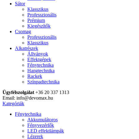
Sátor
Klasszikus
Professzionális
Prémium
Kiegészítők
Csomag
Professzionális
Klasszikus
Alkatrészek
Állványok
Effektgépek
Fénytechnika
Hangtechnika
Rackek
Színpadtechnika
Ügyfélszolgálat
+36 20 337 1313
Email: info@devomax.hu
Kategóriák
Fénytechnika
Akkumulátoros
Fényvezérlők
LED effektlámpák
Lézerek