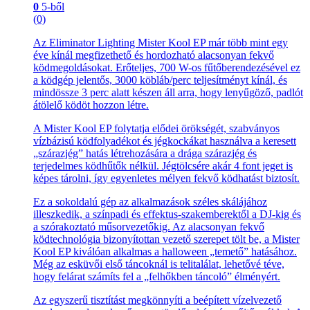
0
5-ből
(0)
Az Eliminator Lighting Mister Kool EP már több mint egy
éve kínál megfizethető és hordozható alacsonyan fekvő
ködmegoldásokat. Erőteljes, 700 W-os fűtőberendezésével ez
a ködgép jelentős, 3000 köbláb/perc teljesítményt kínál, és
mindössze 3 perc alatt készen áll arra, hogy lenyűgöző, padlót
átölelő ködöt hozzon létre.
A Mister Kool EP folytatja elődei örökségét, szabványos
vízbázisú ködfolyadékot és jégkockákat használva a keresett
„szárazjég” hatás létrehozására a drága szárazjég és
terjedelmes ködhűtők nélkül. Jégtölcsére akár 4 font jeget is
képes tárolni, így egyenletes mélyen fekvő ködhatást biztosít.
Ez a sokoldalú gép az alkalmazások széles skálájához
illeszkedik, a színpadi és effektus-szakemberektől a DJ-kig és
a szórakoztató műsorvezetőkig. Az alacsonyan fekvő
ködtechnológia bizonyítottan vezető szerepet tölt be, a Mister
Kool EP kiválóan alkalmas a halloween „temető” hatásához.
Még az esküvői első táncoknál is telitalálat, lehetővé téve,
hogy felárat számíts fel a „felhőkben táncoló” élményért.
Az egyszerű tisztítást megkönnyíti a beépített vízelvezető