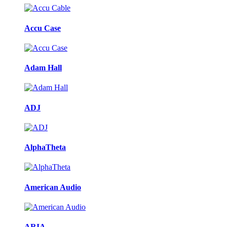
karusszel
Accu Case
Adam Hall
ADJ
AlphaTheta
American Audio
ARIA