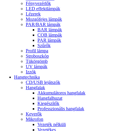
Fényvezérlők
LED effektlámpák
Lézerek
Mozgófejes lámpák
PAR/BAR lámpák
BAR lámpák
COB lámpák
PAR lámpák
Szűrők
Profil lámpa
Stroboszkóp
Tükörgömb
UV lámpák
Izzók
Hangtechnika
CD/USB lejátszók
Hangfalak
Akkumulátoros hangfalak
Hangfalhuzat
Kiegészítők
Professzionális hangfalak
Keverők
Mikrofon
Vezeték nélküli
Vezetékes