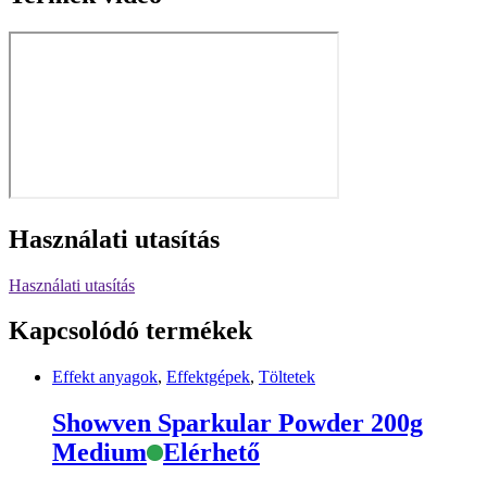
Használati utasítás
Használati utasítás
Kapcsolódó termékek
Effekt anyagok
,
Effektgépek
,
Töltetek
Showven Sparkular Powder 200g
Medium
Elérhető