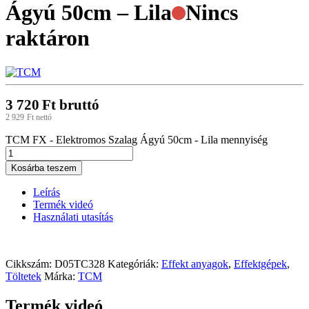
Ágyú 50cm – Lila
Nincs
raktáron
3 720
Ft
bruttó
2 929
Ft
nettó
TCM FX - Elektromos Szalag Ágyú 50cm - Lila mennyiség
Kosárba teszem
Leírás
Termék videó
Használati utasítás
Cikkszám:
D05TC328
Kategóriák:
Effekt anyagok
,
Effektgépek
,
Töltetek
Márka:
TCM
Termék videó