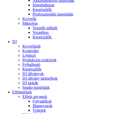
Akkumulátoros hangfalak
Hangfalhuzat
Kiegészítők
Professzionális hangfalak
Keverők
Mikrofon
Vezeték nélküli
Vezetékes
Kiegészítők
DJ
Keverőpult
Kontroller
Lejátszó
Produkciós eszközök
Fejhallgató
Kiegészítők
DJ állványok
DJ állvány tartozékok
DJ táskák
Studio hangfalak
Effektgépek
Effekt anyagok
Folyadékok
Illatanyagok
Töltetek