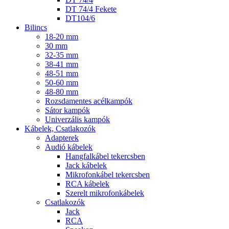
DT 74/4 Fekete
DT104/6
Bilincs
18-20 mm
30 mm
32-35 mm
38-41 mm
48-51 mm
50-60 mm
48-80 mm
Rozsdamentes acélkampók
Sátor kampók
Univerzális kampók
Kábelek, Csatlakozók
Adapterek
Audió kábelek
Hangfalkábel tekercsben
Jack kábelek
Mikrofonkábel tekercsben
RCA kábelek
Szerelt mikrofonkábelek
Csatlakozók
Jack
RCA