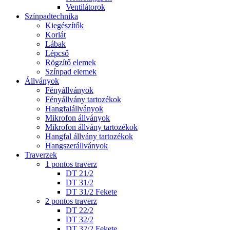
Ventilátorok
Színpadtechnika
Kiegészítők
Korlát
Lábak
Lépcső
Rögzítő elemek
Színpad elemek
Állványok
Fényállványok
Fényállvány tartozékok
Hangfalállványok
Mikrofon állványok
Mikrofon állvány tartozékok
Hangfal állvány tartozékok
Hangszerállványok
Traverzek
1 pontos traverz
DT 21/2
DT 31/2
DT 31/2 Fekete
2 pontos traverz
DT 22/2
DT 32/2
DT 32/2 Fekete