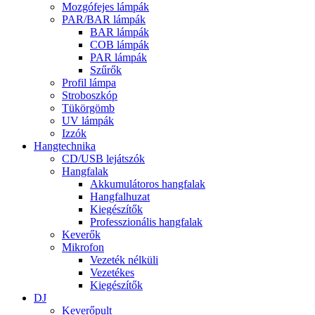
Mozgófejes lámpák
PAR/BAR lámpák
BAR lámpák
COB lámpák
PAR lámpák
Szűrők
Profil lámpa
Stroboszkóp
Tükörgömb
UV lámpák
Izzók
Hangtechnika
CD/USB lejátszók
Hangfalak
Akkumulátoros hangfalak
Hangfalhuzat
Kiegészítők
Professzionális hangfalak
Keverők
Mikrofon
Vezeték nélküli
Vezetékes
Kiegészítők
DJ
Keverőpult