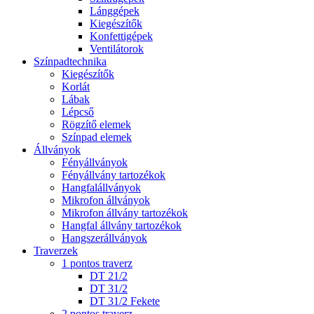
Lánggépek
Kiegészítők
Konfettigépek
Ventilátorok
Színpadtechnika
Kiegészítők
Korlát
Lábak
Lépcső
Rögzítő elemek
Színpad elemek
Állványok
Fényállványok
Fényállvány tartozékok
Hangfalállványok
Mikrofon állványok
Mikrofon állvány tartozékok
Hangfal állvány tartozékok
Hangszerállványok
Traverzek
1 pontos traverz
DT 21/2
DT 31/2
DT 31/2 Fekete
2 pontos traverz