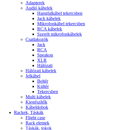
Adapterek
Audió kábelek
Hangfalkábel tekercsben
Jack kábelek
Mikrofonkábel tekercsben
RCA kábelek
Szerelt mikrofonkábelek
Csatlakozók
Jack
RCA
Speakon
XLR
Hálózati
Hálózati kábelek
Jelkábel
Beltér
Kültér
Tekercsben
Multi kábelek
Kiegészítők
Kábeldobok
Rackek, Táskák
Flight case
Rack elemek
Táskák, tokok