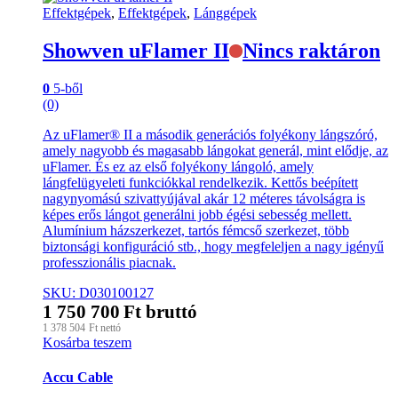
Effektgépek
,
Effektgépek
,
Lánggépek
Showven uFlamer II
Nincs raktáron
0
5-ből
(0)
Az uFlamer® II a második generációs folyékony lángszóró,
amely nagyobb és magasabb lángokat generál, mint elődje, az
uFlamer. És ez az első folyékony lángoló, amely
lángfelügyeleti funkciókkal rendelkezik. Kettős beépített
nagynyomású szivattyújával akár 12 méteres távolságra is
képes erős lángot generálni jobb égési sebesség mellett.
Alumínium házszerkezet, tartós fémcső szerkezet, több
biztonsági konfiguráció stb., hogy megfeleljen a nagy igényű
professzionális piacnak.
SKU: D030100127
1 750 700
Ft
bruttó
1 378 504
Ft
nettó
Kosárba teszem
Márkák
Accu Cable