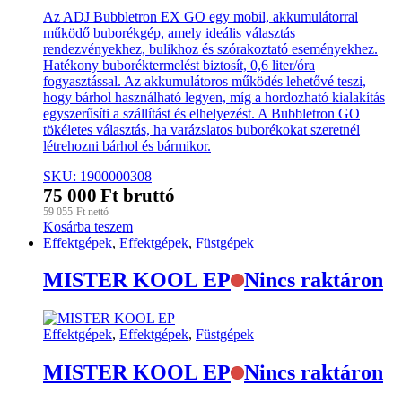
Az ADJ Bubbletron EX GO egy mobil, akkumulátorral
működő buborékgép, amely ideális választás
rendezvényekhez, bulikhoz és szórakoztató eseményekhez.
Hatékony buboréktermelést biztosít, 0,6 liter/óra
fogyasztással. Az akkumulátoros működés lehetővé teszi,
hogy bárhol használható legyen, míg a hordozható kialakítás
egyszerűsíti a szállítást és elhelyezést. A Bubbletron GO
tökéletes választás, ha varázslatos buborékokat szeretnél
létrehozni bárhol és bármikor.
SKU: 1900000308
75 000
Ft
bruttó
59 055
Ft
nettó
Kosárba teszem
Effektgépek
,
Effektgépek
,
Füstgépek
MISTER KOOL EP
Nincs raktáron
Effektgépek
,
Effektgépek
,
Füstgépek
MISTER KOOL EP
Nincs raktáron