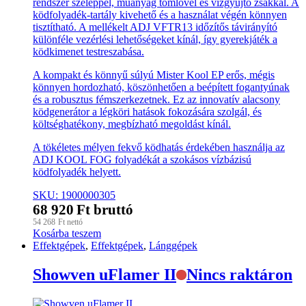
rendszer szeleppel, műanyag tömlővel és vízgyűjtő zsákkal. A
ködfolyadék-tartály kivehető és a használat végén könnyen
tisztítható. A mellékelt ADJ VFTR13 időzítős távirányító
különféle vezérlési lehetőségeket kínál, így gyerekjáték a
ködkimenet testreszabása.
A kompakt és könnyű súlyú Mister Kool EP erős, mégis
könnyen hordozható, köszönhetően a beépített fogantyúnak
és a robusztus fémszerkezetnek. Ez az innovatív alacsony
ködgenerátor a légköri hatások fokozására szolgál, és
költséghatékony, megbízható megoldást kínál.
A tökéletes mélyen fekvő ködhatás érdekében használja az
ADJ KOOL FOG folyadékát a szokásos vízbázisú
ködfolyadék helyett.
SKU: 1900000305
68 920
Ft
bruttó
54 268
Ft
nettó
Kosárba teszem
Effektgépek
,
Effektgépek
,
Lánggépek
Showven uFlamer II
Nincs raktáron