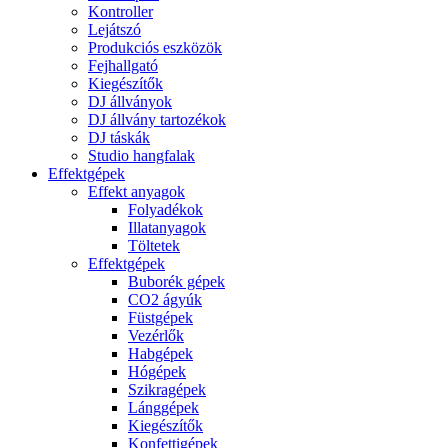
Kontroller
Lejátszó
Produkciós eszközök
Fejhallgató
Kiegészítők
DJ állványok
DJ állvány tartozékok
DJ táskák
Studio hangfalak
Effektgépek
Effekt anyagok
Folyadékok
Illatanyagok
Töltetek
Effektgépek
Buborék gépek
CO2 ágyúk
Füstgépek
Vezérlők
Habgépek
Hógépek
Szikragépek
Lánggépek
Kiegészítők
Konfettigépek