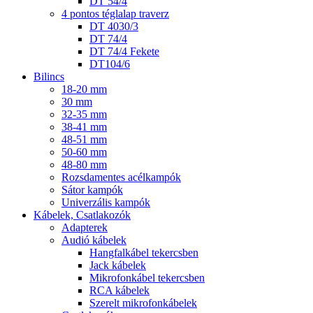
DT 54/4
4 pontos téglalap traverz
DT 4030/3
DT 74/4
DT 74/4 Fekete
DT104/6
Bilincs
18-20 mm
30 mm
32-35 mm
38-41 mm
48-51 mm
50-60 mm
48-80 mm
Rozsdamentes acélkampók
Sátor kampók
Univerzális kampók
Kábelek, Csatlakozók
Adapterek
Audió kábelek
Hangfalkábel tekercsben
Jack kábelek
Mikrofonkábel tekercsben
RCA kábelek
Szerelt mikrofonkábelek