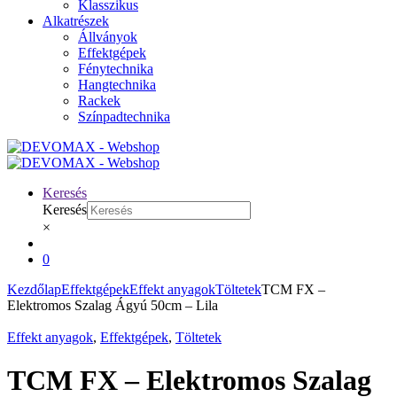
Klasszikus
Alkatrészek
Állványok
Effektgépek
Fénytechnika
Hangtechnika
Rackek
Színpadtechnika
Keresés
Keresés
×
0
Kezdőlap
Effektgépek
Effekt anyagok
Töltetek
TCM FX –
Elektromos Szalag Ágyú 50cm – Lila
Effekt anyagok
,
Effektgépek
,
Töltetek
TCM FX – Elektromos Szalag