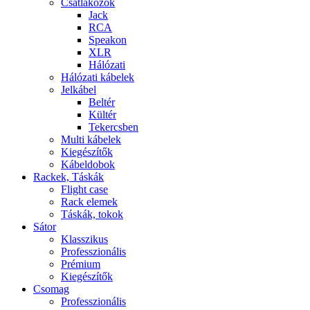
Csatlakozók
Jack
RCA
Speakon
XLR
Hálózati
Hálózati kábelek
Jelkábel
Beltér
Kültér
Tekercsben
Multi kábelek
Kiegészítők
Kábeldobok
Rackek, Táskák
Flight case
Rack elemek
Táskák, tokok
Sátor
Klasszikus
Professzionális
Prémium
Kiegészítők
Csomag
Professzionális