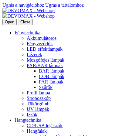
Ugrás a navigációhoz
Ugrás a tartalomhoz
Open
Close
Fénytechnika
Akkumulátoros
Fényvezérlők
LED effektlámpák
Lézerek
Mozgófejes lámpák
PAR/BAR lámpák
BAR lámpák
COB lámpák
PAR lámpák
Szűrők
Profil lámpa
Stroboszkóp
Tükörgömb
UV lámpák
Izzók
Hangtechnika
CD/USB lejátszók
Hangfalak