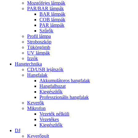
Mozgófejes lámpák
PAR/BAR lámpák
BAR lámpák
COB lámpák
PAR lámpák
Szűrők
Profil lámpa
Stroboszkóp
Tükörgömb
UV lámpák
Izzók
Hangtechnika
CD/USB lejátszók
Hangfalak
Akkumulátoros hangfalak
Hangfalhuzat
Kiegészítők
Professzionális hangfalak
Keverők
Mikrofon
Vezeték nélküli
Vezetékes
Kiegészítők
DJ
Keverőpult