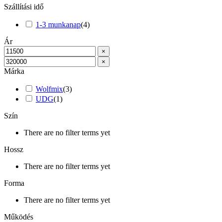
Szállítási idő
1-3 munkanap
(
4
)
Ár
×
×
Márka
Wolfmix
(
3
)
UDG
(
1
)
Szín
There are no filter terms yet
Hossz
There are no filter terms yet
Forma
There are no filter terms yet
Működés