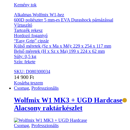
Kemény tok
Alkalmas Wolfmix W1-hez
600D poliészter 5 mm-es EVA Durashock párnázással
Víztaszító
Tartozék rekesz
Hordozó fogantyú
“Easy Grip” cipzár
Külső méretek (Sz x Ma x Mé): 229 x 254 x 117 mm
Belső méretek (H x Sz x Ma) 199 x 224 x 62 mm
Súly: 0,5 kg
Szín: fekete
SKU: D080300034
14 900
Ft
Kosárba teszem
Csomag
,
Professzionális
Wolfmix W1 MK3 + UGD Hardcase
Alacsony raktárkészlet
Csomag
,
Professzionális