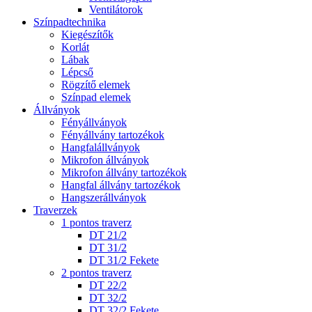
Ventilátorok
Színpadtechnika
Kiegészítők
Korlát
Lábak
Lépcső
Rögzítő elemek
Színpad elemek
Állványok
Fényállványok
Fényállvány tartozékok
Hangfalállványok
Mikrofon állványok
Mikrofon állvány tartozékok
Hangfal állvány tartozékok
Hangszerállványok
Traverzek
1 pontos traverz
DT 21/2
DT 31/2
DT 31/2 Fekete
2 pontos traverz
DT 22/2
DT 32/2
DT 32/2 Fekete