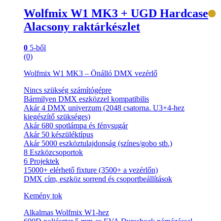
Wolfmix W1 MK3 + UGD Hardcase
Alacsony raktárkészlet
0
5-ből
(0)
Wolfmix W1 MK3 – Önálló DMX vezérlő
Nincs szükség számítógépre
Bármilyen DMX eszközzel kompatibilis
Akár 4 DMX univerzum (2048 csatorna. U3+4-hez
kiegészítő szükséges)
Akár 680 spotlámpa és fénysugár
Akár 50 készüléktípus
Akár 5000 eszköztulajdonság (színes/gobo stb.)
8 Eszközcsoportok
6 Projektek
15000+ elérhető fixture (3500+ a vezérlőn)
DMX cím, eszköz sorrend és csoportbeállítások
Kemény tok
Alkalmas Wolfmix W1-hez