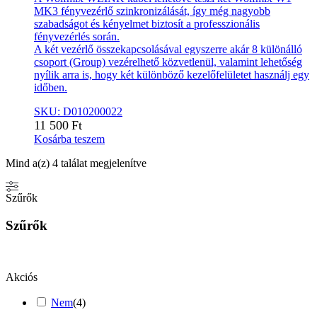
MK3 fényvezérlő szinkronizálását, így még nagyobb
szabadságot és kényelmet biztosít a professzionális
fényvezérlés során.
A két vezérlő összekapcsolásával egyszerre akár 8 különálló
csoport (Group) vezérelhető közvetlenül, valamint lehetőség
nyílik arra is, hogy két különböző kezelőfelületet használj egy
időben.
SKU: D010200022
11 500
Ft
Kosárba teszem
Mind a(z) 4 találat megjelenítve
Szűrők
Szűrők
Akciós
Nem
(
4
)