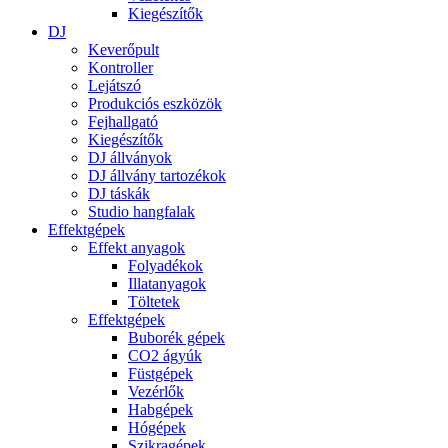
Kiegészítők
DJ
Keverőpult
Kontroller
Lejátszó
Produkciós eszközök
Fejhallgató
Kiegészítők
DJ állványok
DJ állvány tartozékok
DJ táskák
Studio hangfalak
Effektgépek
Effekt anyagok
Folyadékok
Illatanyagok
Töltetek
Effektgépek
Buborék gépek
CO2 ágyúk
Füstgépek
Vezérlők
Habgépek
Hógépek
Szikragépek