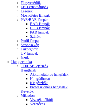
Fényvezérlők
LED effektlámpák
Lézerek
Mozgófejes lámpák
PAR/BAR lámpák
BAR lámpák
COB lámpák
PAR lámpák
Szűrők
Profil lámpa
Stroboszkóp
Tükörgömb
UV lámpák
Izzók
Hangtechnika
CD/USB lejátszók
Hangfalak
Akkumulátoros hangfalak
Hangfalhuzat
Kiegészítők
Professzionális hangfalak
Keverők
Mikrofon
Vezeték nélküli
Vezetékes