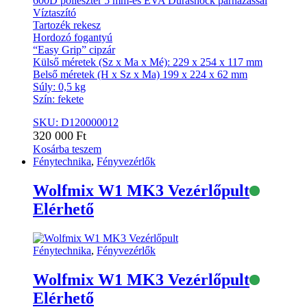
600D poliészter 5 mm-es EVA Durashock párnázással
Víztaszító
Tartozék rekesz
Hordozó fogantyú
“Easy Grip” cipzár
Külső méretek (Sz x Ma x Mé): 229 x 254 x 117 mm
Belső méretek (H x Sz x Ma) 199 x 224 x 62 mm
Súly: 0,5 kg
Szín: fekete
SKU: D120000012
320 000
Ft
Kosárba teszem
Fénytechnika
,
Fényvezérlők
Wolfmix W1 MK3 Vezérlőpult
Elérhető
Fénytechnika
,
Fényvezérlők
Wolfmix W1 MK3 Vezérlőpult
Elérhető