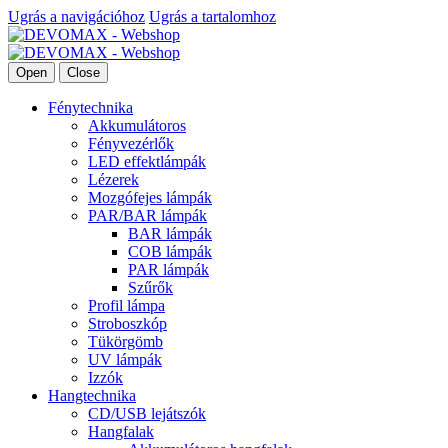
Ugrás a navigációhoz
Ugrás a tartalomhoz
Open
Close
Fénytechnika
Akkumulátoros
Fényvezérlők
LED effektlámpák
Lézerek
Mozgófejes lámpák
PAR/BAR lámpák
BAR lámpák
COB lámpák
PAR lámpák
Szűrők
Profil lámpa
Stroboszkóp
Tükörgömb
UV lámpák
Izzók
Hangtechnika
CD/USB lejátszók
Hangfalak