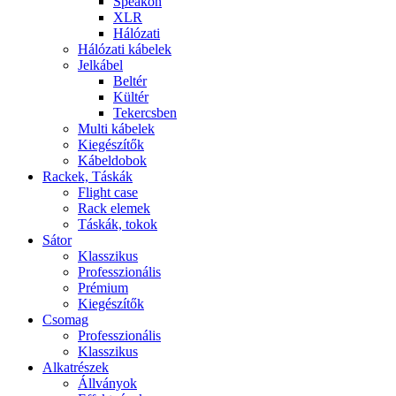
Speakon
XLR
Hálózati
Hálózati kábelek
Jelkábel
Beltér
Kültér
Tekercsben
Multi kábelek
Kiegészítők
Kábeldobok
Rackek, Táskák
Flight case
Rack elemek
Táskák, tokok
Sátor
Klasszikus
Professzionális
Prémium
Kiegészítők
Csomag
Professzionális
Klasszikus
Alkatrészek
Állványok