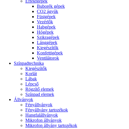
Effektgépek
Buborék gépek
CO2 ágyúk
Füstgépek
Vezérlők
Habgépek
Hógépek
Szikragépek
Lánggépek
Kiegészítők
Konfettigépek
Ventilátorok
Színpadtechnika
Kiegészítők
Korlát
Lábak
Lépcső
Rögzítő elemek
Színpad elemek
Állványok
Fényállványok
Fényállvány tartozékok
Hangfalállványok
Mikrofon állványok
Mikrofon állvány tartozékok