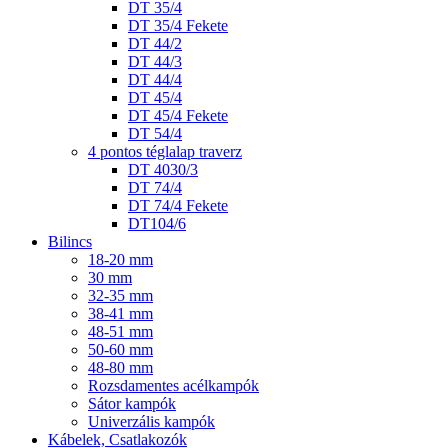
DT 35/4
DT 35/4 Fekete
DT 44/2
DT 44/3
DT 44/4
DT 45/4
DT 45/4 Fekete
DT 54/4
4 pontos téglalap traverz
DT 4030/3
DT 74/4
DT 74/4 Fekete
DT104/6
Bilincs
18-20 mm
30 mm
32-35 mm
38-41 mm
48-51 mm
50-60 mm
48-80 mm
Rozsdamentes acélkampók
Sátor kampók
Univerzális kampók
Kábelek, Csatlakozók