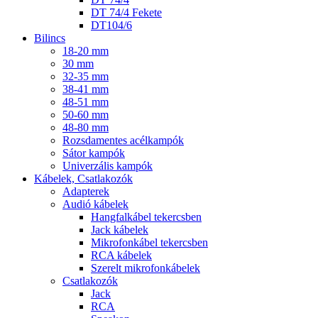
DT 74/4 Fekete
DT104/6
Bilincs
18-20 mm
30 mm
32-35 mm
38-41 mm
48-51 mm
50-60 mm
48-80 mm
Rozsdamentes acélkampók
Sátor kampók
Univerzális kampók
Kábelek, Csatlakozók
Adapterek
Audió kábelek
Hangfalkábel tekercsben
Jack kábelek
Mikrofonkábel tekercsben
RCA kábelek
Szerelt mikrofonkábelek
Csatlakozók
Jack
RCA