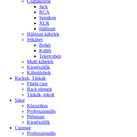
Csatlakozók
Jack
RCA
Speakon
XLR
Hálózati
Hálózati kábelek
Jelkábel
Beltér
Kültér
Tekercsben
Multi kábelek
Kiegészítők
Kábeldobok
Rackek, Táskák
Flight case
Rack elemek
Táskák, tokok
Sátor
Klasszikus
Professzionális
Prémium
Kiegészítők
Csomag
Professzionális