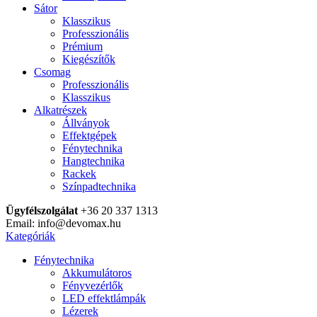
Sátor
Klasszikus
Professzionális
Prémium
Kiegészítők
Csomag
Professzionális
Klasszikus
Alkatrészek
Állványok
Effektgépek
Fénytechnika
Hangtechnika
Rackek
Színpadtechnika
Ügyfélszolgálat
+36 20 337 1313
Email: info@devomax.hu
Kategóriák
Fénytechnika
Akkumulátoros
Fényvezérlők
LED effektlámpák
Lézerek