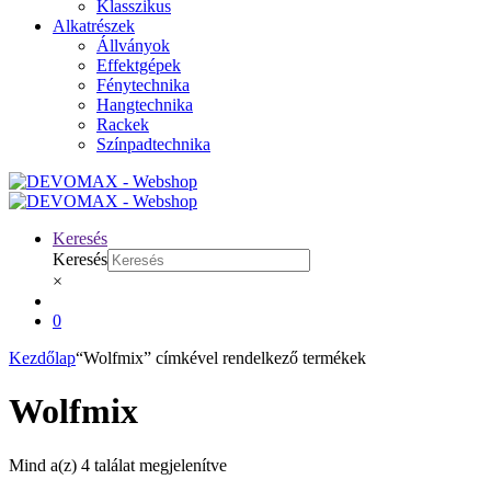
Klasszikus
Alkatrészek
Állványok
Effektgépek
Fénytechnika
Hangtechnika
Rackek
Színpadtechnika
Keresés
Keresés
×
0
Kezdőlap
“Wolfmix” címkével rendelkező termékek
Wolfmix
Mind a(z) 4 találat megjelenítve