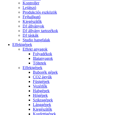
Kontroller
Lejátszó
Produkciós eszközök
Fejhallgató
Kiegészítők
DJ állványok
DJ állvány tartozékok
DJ táskák
Studio hangfalak
Effektgépek
Effekt anyagok
Folyadékok
Illatanyagok
Töltetek
Effektgépek
Buborék gépek
CO2 ágyúk
Füstgépek
Vezérlők
Habgépek
Hógépek
Szikragépek
Lánggépek
Kiegészítők
Konfettigépek