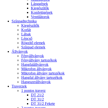
Lánggépek
Kiegészítők
Konfettigépek
Ventilátorok
Színpadtechnika
Kiegészítők
Korlát
Lábak
Lépcső
Rögzítő elemek
Színpad elemek
Állványok
Fényállványok
Fényállvány tartozékok
Hangfalállványok
Mikrofon állványok
Mikrofon állvány tartozékok
Hangfal állvány tartozékok
Hangszerállványok
Traverzek
1 pontos traverz
DT 21/2
DT 31/2
DT 31/2 Fekete
2 pontos traverz