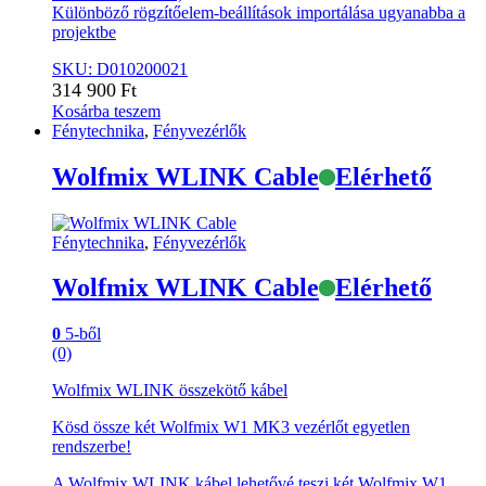
Különböző rögzítőelem-beállítások importálása ugyanabba a
projektbe
SKU: D010200021
314 900
Ft
Kosárba teszem
Fénytechnika
,
Fényvezérlők
Wolfmix WLINK Cable
Elérhető
Fénytechnika
,
Fényvezérlők
Wolfmix WLINK Cable
Elérhető
0
5-ből
(0)
Wolfmix WLINK összekötő kábel
Kösd össze két Wolfmix W1 MK3 vezérlőt egyetlen
rendszerbe!
A Wolfmix WLINK kábel lehetővé teszi két Wolfmix W1