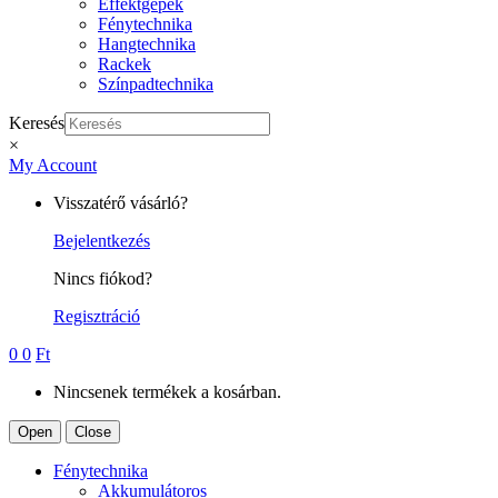
Effektgépek
Fénytechnika
Hangtechnika
Rackek
Színpadtechnika
Keresés
×
My Account
Visszatérő vásárló?
Bejelentkezés
Nincs fiókod?
Regisztráció
0
0
Ft
Nincsenek termékek a kosárban.
Open
Close
Fénytechnika
Akkumulátoros