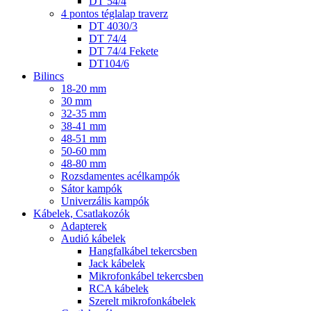
DT 54/4
4 pontos téglalap traverz
DT 4030/3
DT 74/4
DT 74/4 Fekete
DT104/6
Bilincs
18-20 mm
30 mm
32-35 mm
38-41 mm
48-51 mm
50-60 mm
48-80 mm
Rozsdamentes acélkampók
Sátor kampók
Univerzális kampók
Kábelek, Csatlakozók
Adapterek
Audió kábelek
Hangfalkábel tekercsben
Jack kábelek
Mikrofonkábel tekercsben
RCA kábelek
Szerelt mikrofonkábelek