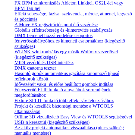
FX BPM szinkronizálás Ableton Linkkel, OS2L-lel vagy
BPM Tap-pel
Effekt sebessége, fázisa, szekvencia, mérete, átmenet, legyező
és pöccintés
A Move FX regisztrációs pont élő vezérlése
Globális effektsebesség és -kimerevítés szabályozás
DMX bemenet hozzárendelése csoportos
fényerőszabályzóhoz és kimeneti csatornákhoz (kiegészítő
szükséges)
WLINK szinkronizálás egy másik Wolfmix vezérlővel
(kiegészítő szükséges)
MIDI vezérlő és USB interfész
DMX csatorna teszter
Hasonló gobók automatikus igazítása különböző típusú
reflektorok között
Idővezérelt vaku- és előre beállított gombok indítása
Fényszerítő FLIP funkció a nyalábok sorrendjének
megfordításához
Fixture SPLIT funkció több effekt sáv felosztásához
Projekt és készülék biztonsági mentése a WTOOLS
alkalmazással
Offline 3D vizualizáció Easy View és WTOOLS segítségével
USB-n keresztül (kiegészítő szükséges)
Az aktív projekt automatikus visszaállítása (nincs szükség
manuális mentésre)