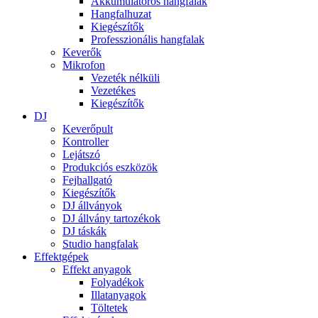
Akkumulátoros hangfalak
Hangfalhuzat
Kiegészítők
Professzionális hangfalak
Keverők
Mikrofon
Vezeték nélküli
Vezetékes
Kiegészítők
DJ
Keverőpult
Kontroller
Lejátszó
Produkciós eszközök
Fejhallgató
Kiegészítők
DJ állványok
DJ állvány tartozékok
DJ táskák
Studio hangfalak
Effektgépek
Effekt anyagok
Folyadékok
Illatanyagok
Töltetek