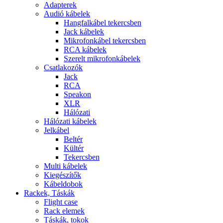
Adapterek
Audió kábelek
Hangfalkábel tekercsben
Jack kábelek
Mikrofonkábel tekercsben
RCA kábelek
Szerelt mikrofonkábelek
Csatlakozók
Jack
RCA
Speakon
XLR
Hálózati
Hálózati kábelek
Jelkábel
Beltér
Kültér
Tekercsben
Multi kábelek
Kiegészítők
Kábeldobok
Rackek, Táskák
Flight case
Rack elemek
Táskák, tokok