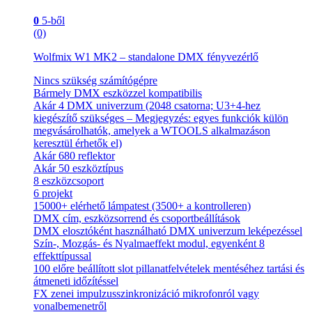
0
5-ből
(0)
Wolfmix W1 MK2 – standalone DMX fényvezérlő
Nincs szükség számítógépre
Bármely DMX eszközzel kompatibilis
Akár 4 DMX univerzum (2048 csatorna; U3+4-hez
kiegészítő szükséges – Megjegyzés: egyes funkciók külön
megvásárolhatók, amelyek a WTOOLS alkalmazáson
keresztül érhetők el)
Akár 680 reflektor
Akár 50 eszköztípus
8 eszközcsoport
6 projekt
15000+ elérhető lámpatest (3500+ a kontrolleren)
DMX cím, eszközsorrend és csoportbeállítások
DMX elosztóként használható DMX univerzum leképezéssel
Szín-, Mozgás- és Nyalmaeffekt modul, egyenként 8
effekttípussal
100 előre beállított slot pillanatfelvételek mentéséhez tartási és
átmeneti időzítéssel
FX zenei impulzusszinkronizáció mikrofonról vagy
vonalbemenetről