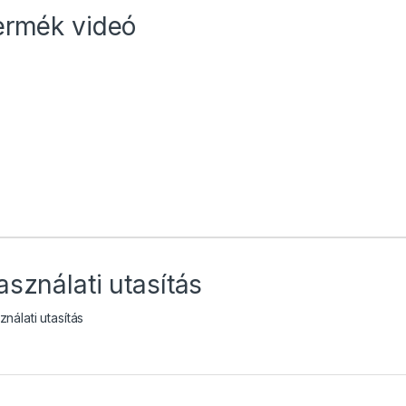
ermék videó
asználati utasítás
nálati utasítás