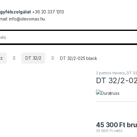
gyfélszolgálat
+36 20 337 1313
mail: info@devomax.hu
rz
DT 32/2
DT 32/2-025 black
2 pontos traverz
,
DT 32
DT 32/2-02
45 300
Ft
bru
35 669
Ft
nettó