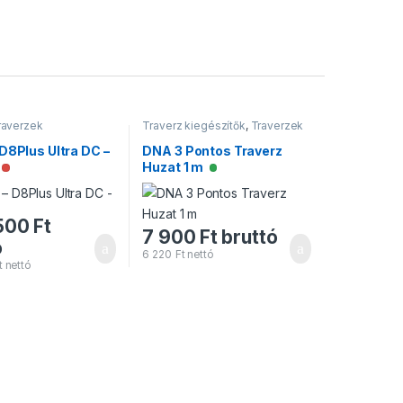
raverzek
Traverz kiegészítők
,
Traverzek
D8Plus Ultra DC –
DNA 3 Pontos Traverz
Huzat 1 m
Nincs raktáron
Elérhető
 500
Ft
7 900
Ft
bruttó
ó
6 220
Ft
nettó
t
nettó