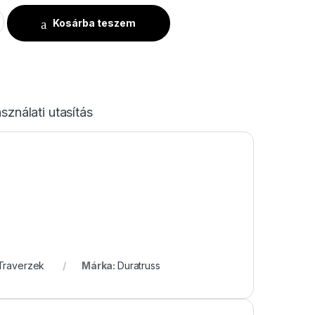
 mennyiség
Kosárba teszem
sználati utasítás
Traverzek
Márka:
Duratruss