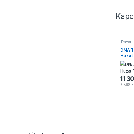
Kapc
Traverz
DNA 
Huzat
11 3
8 898
F
Márkák karusszel