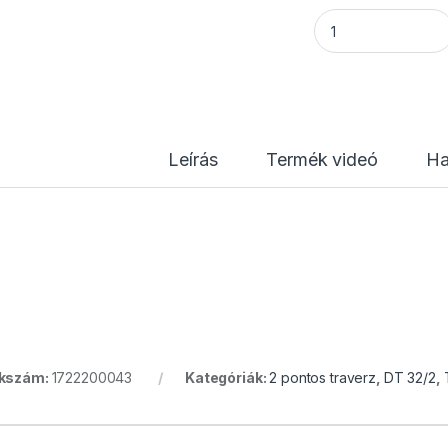
DT 32/2-025 black
Leírás
Termék videó
Ha
kkszám:
1722200043
Kategóriák:
2 pontos traverz
,
DT 32/2
,