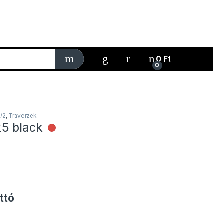
My Account
0
Ft
0
/2
,
Traverzek
5 black
Nincs raktáron
ttó