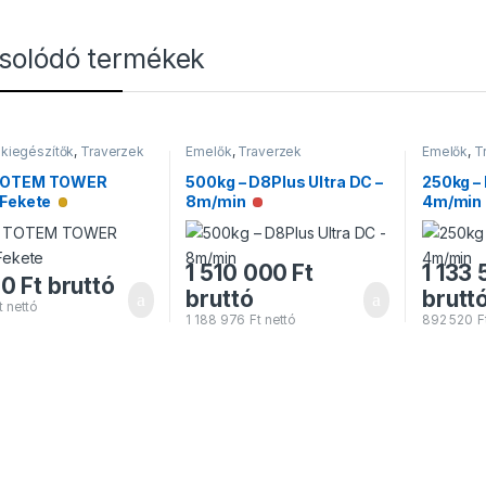
solódó termékek
 kiegészítők
,
Traverzek
Emelők
,
Traverzek
Emelők
,
T
TOTEM TOWER
500kg – D8Plus Ultra DC –
250kg – 
 Fekete
8m/min
4m/min
Alacsony raktárkészlet
Nincs raktáron
1 510 000
Ft
1 133
00
Ft
bruttó
bruttó
brutt
t
nettó
1 188 976
Ft
nettó
892 520
F