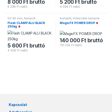
8 000
Ft
bruttó
5 200
Ft
bruttó
6 299
Ft
nettó
4 094
Ft
nettó
50-60 mm
,
Kampók
Kampók
,
Univerzális kampók
Flash CLAMP ALU BLACK
MagicFX POWER DROP
Nincs rak
250kg
Nincs raktáron
140 000
Ft
bruttó
5 600
Ft
bruttó
110 236
Ft
nettó
4 409
Ft
nettó
Márkák karusszel
Kapcsolat