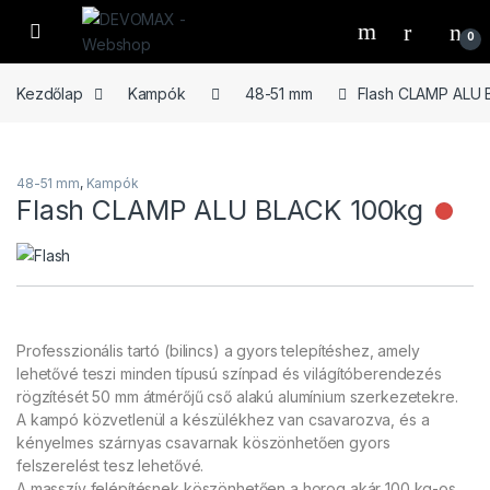
Ugrás a navigációhoz
Ugrás a tartalomhoz
Open
0
Kezdőlap
Kampók
48-51 mm
Flash CLAMP ALU 
48-51 mm
,
Kampók
Flash CLAMP ALU BLACK 100kg
Nin
Professzionális tartó (bilincs) a gyors telepítéshez, amely
lehetővé teszi minden típusú színpad és világítóberendezés
rögzítését 50 mm átmérőjű cső alakú alumínium szerkezetekre.
A kampó közvetlenül a készülékhez van csavarozva, és a
kényelmes szárnyas csavarnak köszönhetően gyors
felszerelést tesz lehetővé.
A masszív felépítésnek köszönhetően a horog akár 100 kg-os