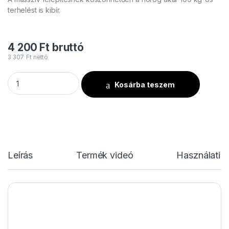
terhelést is kibír.
4 200
Ft
bruttó
3 307
Ft
nettó
Flash CLAMP ALU BLACK 100kg mennyiség
Kosárba teszem
Leírás
Termék videó
Használati u