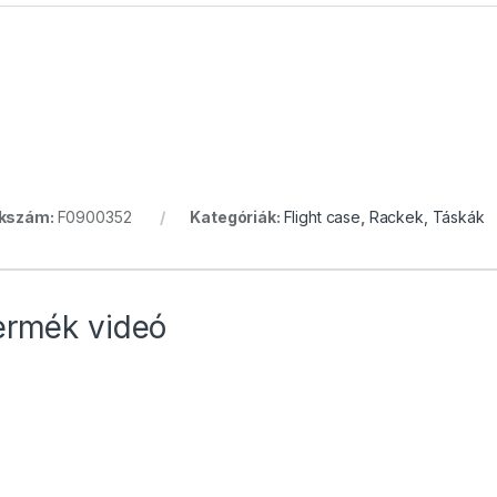
kkszám:
F0900352
Kategóriák:
Flight case
,
Rackek, Táskák
ermék videó