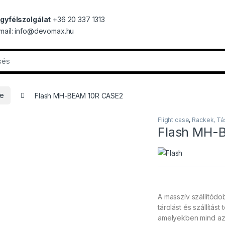
gyfélszolgálat
+36 20 337 1313
mail: info@devomax.hu
se
Flash MH-BEAM 10R CASE2
Flight case
,
Rackek, Tá
Flash MH-
A masszív szállítód
tárolást és szállítá
amelyekben mind az 