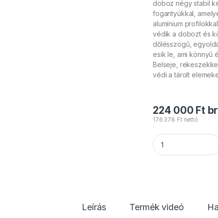
doboz négy stabil k
fogantyúkkal, amelye
alumínium profilokk
védik a dobozt és k
dőlésszögű, egyoldal
esik le, ami könnyű 
Belseje, rekeszekke
védi a tárolt elemeke
224 000
Ft
br
176 378
Ft
nettó
Flash MH-BEAM 10
Leírás
Termék videó
Ha