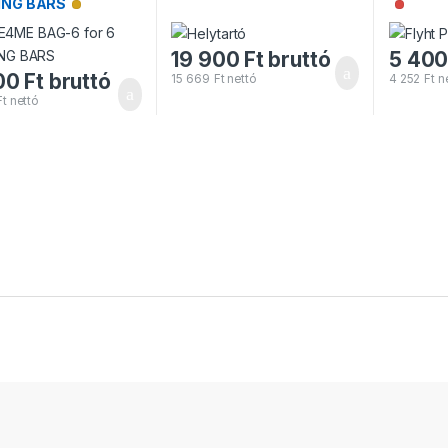
ING BARS
Alacsony raktárkészlet
Nincs 
19 900
Ft
bruttó
5 40
00
Ft
bruttó
15 669
Ft
nettó
4 252
Ft
ne
Ft
nettó