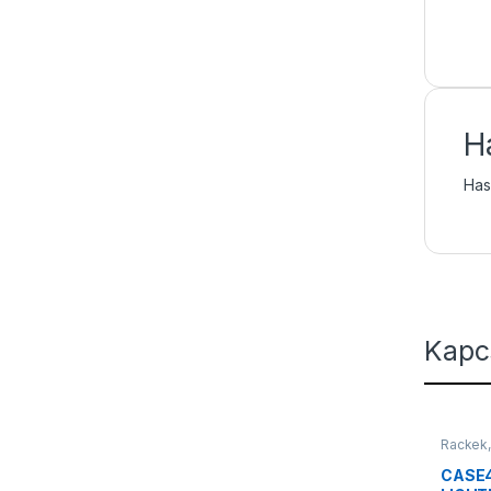
H
Hasz
Kapc
Rackek,
CASE4