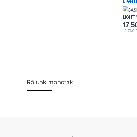
LIGHT
17 5
13 780
Márkák karusszel
Rólunk mondták