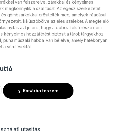
erékkel van felszerelve, zárakkal és kényelmes
k megkönnyítik a szállítását. Az egész szerkezetet
al és gömbsarkokkal erősítették meg, amelyek ráadásul
örnyezetét, kiküszöbölve az éles széleket. A megfelelő
as nyitás azt jelenti, hogy a doboz felső része nem
és kényelmes hozzáférést biztosít a tárolt tárgyakhoz.
l, puha műszaki habbal van bélelve, amely hatékonyan
t a sérülésektől.
uttó
R CASE2 mennyiség
Kosárba teszem
sználati utasítás