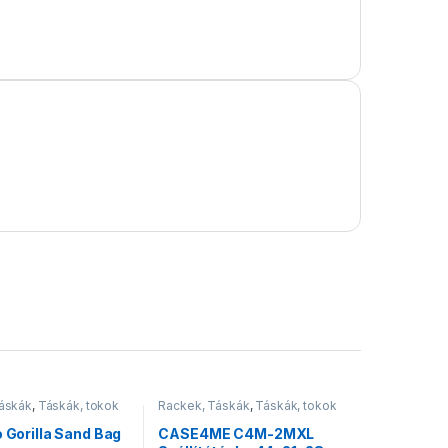
áskák
,
Táskák, tokok
Rackek, Táskák
,
Táskák, tokok
o Gorilla Sand Bag
CASE4ME C4M-2MXL