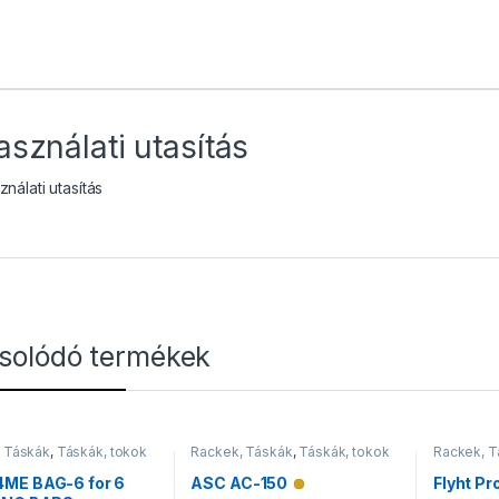
asználati utasítás
nálati utasítás
solódó termékek
 Táskák
,
Táskák, tokok
Rackek, Táskák
,
Táskák, tokok
Rackek, T
ME BAG-6 for 6
ASC AC-150
Flyht Pr
Alacsony raktárkészlet