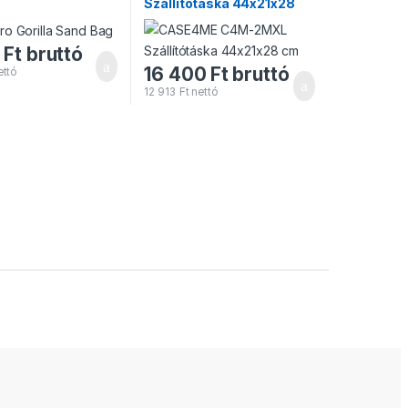
Szállítótáska 44x21x28
raktáron
cm
Alacsony raktárkészlet
0
Ft
bruttó
16 400
Ft
bruttó
ttó
12 913
Ft
nettó