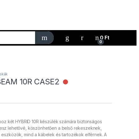
My Account
0
Ft
0
skák
BEAM 10R CASE2
Nincs raktáron
oboz két HYBRID 10R készülék számára biztonságos
st tesz lehetővé, köszönhetően a belső rekeszeknek,
eszközök, mind a kábelek és tartozékok elférnek. A