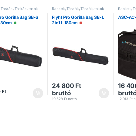
 Táskák
,
Táskák, tokok
Rackek, Táskák
,
Táskák, tokok
Rackek, T
Pro Gorilla Bag SB-S
Flyht Pro Gorilla Bag SB-L
ASC-AC-
 130cm
2in1 L 180cm
Elérhető
Nincs raktáron
24 800
Ft
16 40
0
Ft
bruttó
brutt
19 528
Ft
nettó
12 913
Ft
n