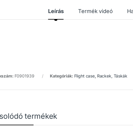
Leírás
Termék videó
Ha
kszám:
F0901939
Kategóriák:
Flight case
,
Rackek, Táskák
solódó termékek