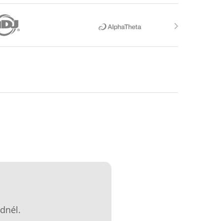
dnél.