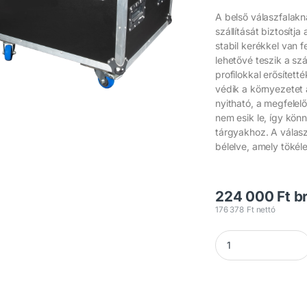
A belső válaszfalak
szállítását biztosítj
stabil kerékkel van 
lehetővé teszik a sz
profilokkal erősített
védik a környezetet 
nyitható, a megfelel
nem esik le, így könn
tárgyakhoz. A válasz
bélelve, amely tökéle
224 000
Ft
br
176 378
Ft
nettó
Flash MH-WASH-BE 