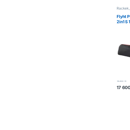
Rackek,
Flyht 
2in1 S
19 300
Ft
17 60