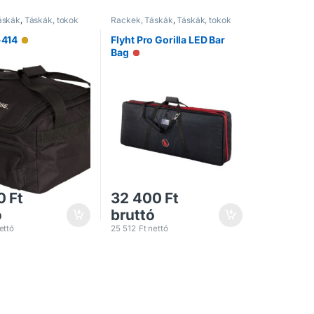
áskák
,
Táskák, tokok
Rackek, Táskák
,
Táskák, tokok
414
Flyht Pro Gorilla LED Bar
Alacsony raktárkészlet
Bag
Nincs raktáron
0
Ft
32 400
Ft
ó
bruttó
ettó
25 512
Ft
nettó