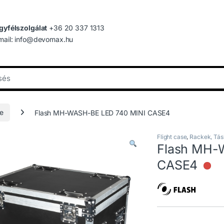
gyfélszolgálat
+36 20 337 1313
mail: info@devomax.hu
se
Flash MH-WASH-BE LED 740 MINI CASE4
Flight case
,
Rackek, Tá
Flash MH-
CASE4
Ni