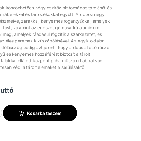
nak köszönhetően négy eszköz biztonságos tárolását és
a a kábelekkel és tartozékokkal együtt. A doboz négy
felszerelve, zárakkal, kényelmes fogantyúkkal, amelyek
állítást, valamint az egészet gömbsarkú alumínium
ék meg, amelyek ráadásul rögzítik a szerkezetet, és
az éles peremek kiküszöbölésével. Az egyik oldalon
ő dőlésszög pedig azt jelenti, hogy a doboz felső része
yű és kényelmes hozzáférést biztosít a tárolt
falakkal ellátott központ puha műszaki habbal van
tesen védi a tárolt elemeket a sérülésektől.
uttó
LED 740 MINI CASE4 mennyiség
Kosárba teszem