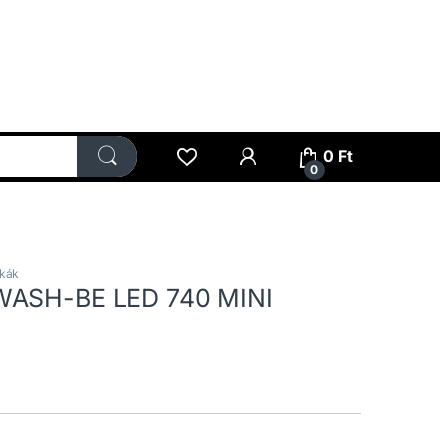
My Account
0
Ft
0
skák
WASH-BE LED 740 MINI
ncs raktáron