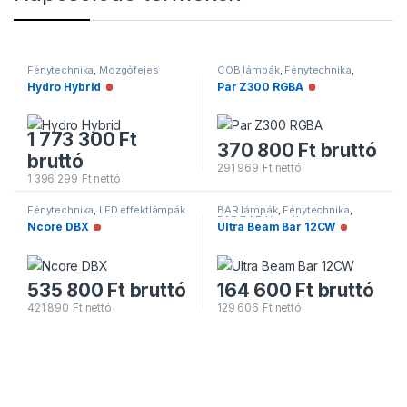
Fénytechnika
,
Mozgófejes
COB lámpák
,
Fénytechnika
,
lámpák
PAR/BAR lámpák
Hydro Hybrid
Par Z300 RGBA
Nincs raktáron
Nincs raktáron
1 773 300
Ft
370 800
Ft
bruttó
bruttó
291 969
Ft
nettó
1 396 299
Ft
nettó
Fénytechnika
,
LED effektlámpák
BAR lámpák
,
Fénytechnika
,
PAR/BAR lámpák
Ncore DBX
Ultra Beam Bar 12CW
Nincs raktáron
Nincs rakt
535 800
Ft
bruttó
164 600
Ft
bruttó
421 890
Ft
nettó
129 606
Ft
nettó