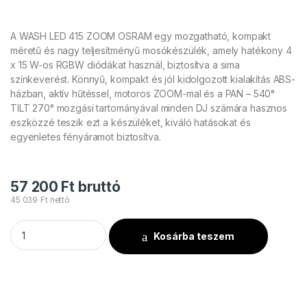
A WASH LED 415 ZOOM OSRAM egy mozgatható, kompakt
méretű és nagy teljesítményű mosókészülék, amely hatékony 4
x 15 W-os RGBW diódákat használ, biztosítva a sima
színkeverést. Könnyű, kompakt és jól kidolgozott kialakítás ABS-
házban, aktív hűtéssel, motoros ZOOM-mal és a PAN – 540°
TILT 270° mozgási tartományával minden DJ számára hasznos
eszközzé teszik ezt a készüléket, kiváló hatásokat és
egyenletes fényáramot biztosítva.
57 200
Ft
bruttó
45 039
Ft
nettó
Flash MH-WASH LED 415 ZOOM OSRAM mennyiség
Kosárba teszem