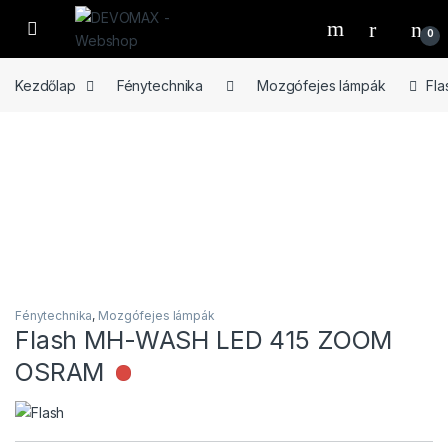
Ugrás a navigációhoz
Ugrás a tartalomhoz
Open
0
Kezdőlap
Fénytechnika
Mozgófejes lámpák
Fl
Fénytechnika
,
Mozgófejes lámpák
Flash MH-WASH LED 415 ZOOM
OSRAM
Nincs raktáron