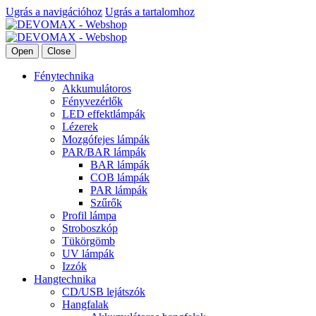
Ugrás a navigációhoz
Ugrás a tartalomhoz
Open
Close
Fénytechnika
Akkumulátoros
Fényvezérlők
LED effektlámpák
Lézerek
Mozgófejes lámpák
PAR/BAR lámpák
BAR lámpák
COB lámpák
PAR lámpák
Szűrők
Profil lámpa
Stroboszkóp
Tükörgömb
UV lámpák
Izzók
Hangtechnika
CD/USB lejátszók
Hangfalak