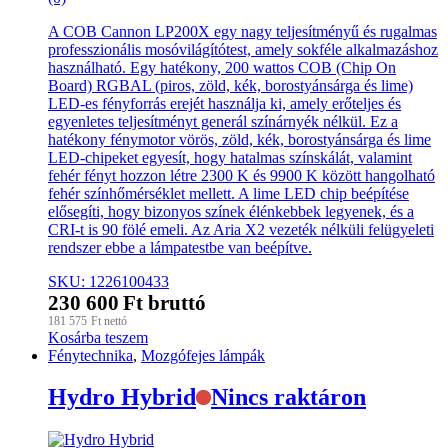
A COB Cannon LP200X egy nagy teljesítményű és rugalmas
professzionális mosóvilágítótest, amely sokféle alkalmazáshoz
használható. Egy hatékony, 200 wattos COB (Chip On
Board) RGBAL (piros, zöld, kék, borostyánsárga és lime)
LED-es fényforrás erejét használja ki, amely erőteljes és
egyenletes teljesítményt generál színárnyék nélkül. Ez a
hatékony fénymotor vörös, zöld, kék, borostyánsárga és lime
LED-chipeket egyesít, hogy hatalmas színskálát, valamint
fehér fényt hozzon létre 2300 K és 9900 K között hangolható
fehér színhőmérséklet mellett. A lime LED chip beépítése
elősegíti, hogy bizonyos színek élénkebbek legyenek, és a
CRI-t is 90 fölé emeli. Az Aria X2 vezeték nélküli felügyeleti
rendszer ebbe a lámpatestbe van beépítve.
SKU: 1226100433
230 600
Ft
bruttó
181 575
Ft
nettó
Kosárba teszem
Fénytechnika
,
Mozgófejes lámpák
Hydro Hybrid
Nincs raktáron