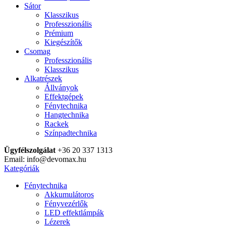
Sátor
Klasszikus
Professzionális
Prémium
Kiegészítők
Csomag
Professzionális
Klasszikus
Alkatrészek
Állványok
Effektgépek
Fénytechnika
Hangtechnika
Rackek
Színpadtechnika
Ügyfélszolgálat
+36 20 337 1313
Email: info@devomax.hu
Kategóriák
Fénytechnika
Akkumulátoros
Fényvezérlők
LED effektlámpák
Lézerek