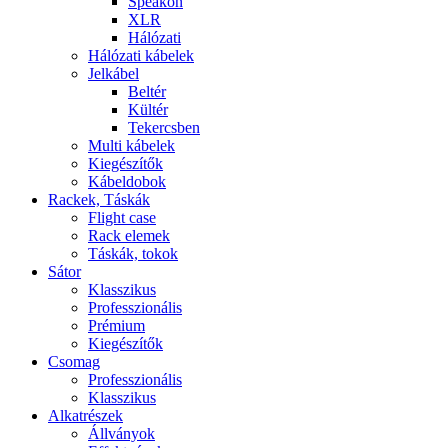
Speakon
XLR
Hálózati
Hálózati kábelek
Jelkábel
Beltér
Kültér
Tekercsben
Multi kábelek
Kiegészítők
Kábeldobok
Rackek, Táskák
Flight case
Rack elemek
Táskák, tokok
Sátor
Klasszikus
Professzionális
Prémium
Kiegészítők
Csomag
Professzionális
Klasszikus
Alkatrészek
Állványok