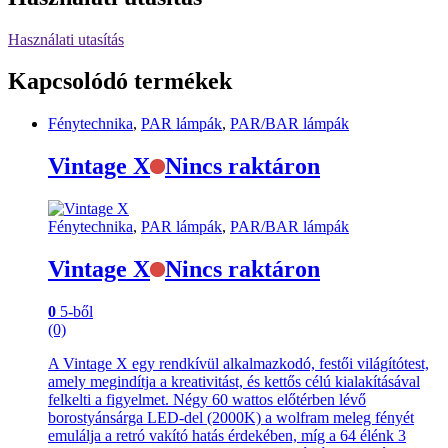
Használati utasítás
Kapcsolódó termékek
Fénytechnika
,
PAR lámpák
,
PAR/BAR lámpák
Vintage X
Nincs raktáron
Fénytechnika
,
PAR lámpák
,
PAR/BAR lámpák
Vintage X
Nincs raktáron
0
5-ből
(0)
A Vintage X egy rendkívül alkalmazkodó, festői világítótest,
amely megindítja a kreativitást, és kettős célú kialakításával
felkelti a figyelmet. Négy 60 wattos előtérben lévő
borostyánsárga LED-del (2000K) a wolfram meleg fényét
emulálja a retró vakító hatás érdekében, míg a 64 élénk 3