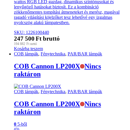
wattos RGB LED gazdag, dinamikus színtónusokat és
lenyűgöző hatásokat biztosít. Ez a kombináció
zökkenőmentes tompítási átmeneteket és merész, magával
ragadó világítási kijelzőket tesz lehetővé egy izgalmas
nyolcszög alakú lámpatestben.
SKU: 1226100440
247 500
Ft
bruttó
194 882
Ft
nettó
Kosárba teszem
COB lámpák
,
Fénytechnika
,
PAR/BAR lámpák
COB Cannon LP200X
Nincs
raktáron
COB lámpák
,
Fénytechnika
,
PAR/BAR lámpák
COB Cannon LP200X
Nincs
raktáron
0
5-ből
(0)