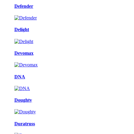
Defender
Delight
Devomax
DNA
Doughty
Duratruss