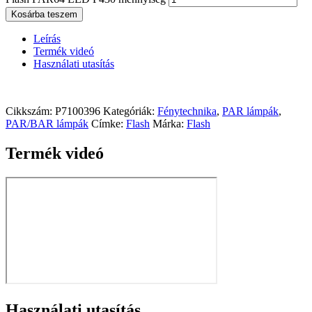
Kosárba teszem
Leírás
Termék videó
Használati utasítás
Cikkszám:
P7100396
Kategóriák:
Fénytechnika
,
PAR lámpák
,
PAR/BAR lámpák
Címke:
Flash
Márka:
Flash
Termék videó
Használati utasítás