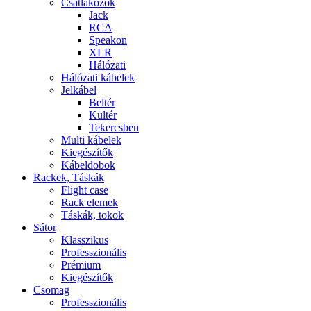
Csatlakozók
Jack
RCA
Speakon
XLR
Hálózati
Hálózati kábelek
Jelkábel
Beltér
Kültér
Tekercsben
Multi kábelek
Kiegészítők
Kábeldobok
Rackek, Táskák
Flight case
Rack elemek
Táskák, tokok
Sátor
Klasszikus
Professzionális
Prémium
Kiegészítők
Csomag
Professzionális