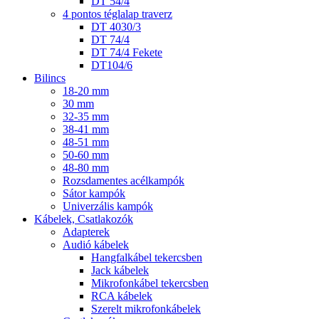
DT 54/4
4 pontos téglalap traverz
DT 4030/3
DT 74/4
DT 74/4 Fekete
DT104/6
Bilincs
18-20 mm
30 mm
32-35 mm
38-41 mm
48-51 mm
50-60 mm
48-80 mm
Rozsdamentes acélkampók
Sátor kampók
Univerzális kampók
Kábelek, Csatlakozók
Adapterek
Audió kábelek
Hangfalkábel tekercsben
Jack kábelek
Mikrofonkábel tekercsben
RCA kábelek
Szerelt mikrofonkábelek