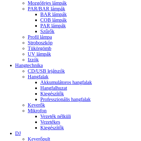
Mozgófejes lámpák
PAR/BAR lámpák
BAR lámpák
COB lámpák
PAR lámpák
Szűrők
Profil lámpa
Stroboszkóp
Tükörgömb
UV lámpák
Izzók
Hangtechnika
CD/USB lejátszók
Hangfalak
Akkumulátoros hangfalak
Hangfalhuzat
Kiegészítők
Professzionális hangfalak
Keverők
Mikrofon
Vezeték nélküli
Vezetékes
Kiegészítők
DJ
Keverőpult