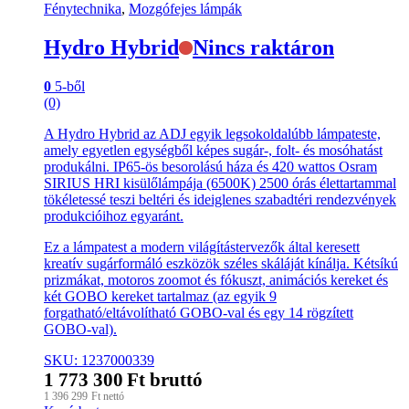
Fénytechnika
,
Mozgófejes lámpák
Hydro Hybrid
Nincs raktáron
0
5-ből
(0)
A Hydro Hybrid az ADJ egyik legsokoldalúbb lámpateste,
amely egyetlen egységből képes sugár-, folt- és mosóhatást
produkálni. IP65-ös besorolású háza és 420 wattos Osram
SIRIUS HRI kisülőlámpája (6500K) 2500 órás élettartammal
tökéletessé teszi beltéri és ideiglenes szabadtéri rendezvények
produkcióihoz egyaránt.
Ez a lámpatest a modern világítástervezők által keresett
kreatív sugárformáló eszközök széles skáláját kínálja. Kétsíkú
prizmákat, motoros zoomot és fókuszt, animációs kereket és
két GOBO kereket tartalmaz (az egyik 9
forgatható/eltávolítható GOBO-val és egy 14 rögzített
GOBO-val).
SKU: 1237000339
1 773 300
Ft
bruttó
1 396 299
Ft
nettó