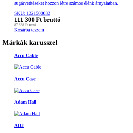
sugárvetítéseket hozzon létre számos élénk árnyalatban.
SKU: 1221500032
111 300
Ft
bruttó
87 638
Ft
nettó
Kosárba teszem
Márkák karusszel
Accu Cable
Accu Case
Adam Hall
ADJ