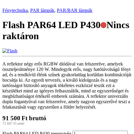
Fénytechnika
,
PAR lámpák
,
PAR/BAR lámpák
Flash PAR64 LED P430
Nincs
raktáron
A reflektor négy erős RGBW diódával van felszerelve, amelyek
összteljesítménye 120 W. Mindegyik erős, nagy hatótávolságú fényt
ad, és a rendkívül élénk színek gyakorlatilag korlátlan kombinációját
bocsátja ki. Az egyedi tervezés, a kiváló kidolgozás és a nagy
tartósságot biztosító anyagok tökéletes eszközzé teszik ezt a
készüléket mind az igényes felhasználók, mind az egyszerűséget és
megbízhatóságot értékelő emberek számára. A reflektor univerzális
dupla fogantyúval van felszerelve, amely nagyon egyszerűvé teszi a
felakasztását vagy egyszerűen a földre helyezését.
91 500
Ft
bruttó
72 047
Ft
nettó
Flash PAR64 LED P430 mennyiség