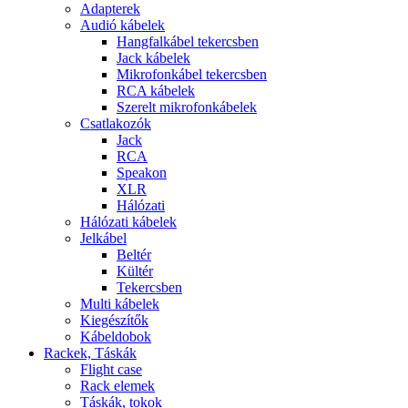
Adapterek
Audió kábelek
Hangfalkábel tekercsben
Jack kábelek
Mikrofonkábel tekercsben
RCA kábelek
Szerelt mikrofonkábelek
Csatlakozók
Jack
RCA
Speakon
XLR
Hálózati
Hálózati kábelek
Jelkábel
Beltér
Kültér
Tekercsben
Multi kábelek
Kiegészítők
Kábeldobok
Rackek, Táskák
Flight case
Rack elemek
Táskák, tokok