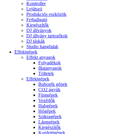
Kontroller
Lejátszó
Produkciós eszközök
Fejhallgató
Kiegészítők
DJ állványok
DJ állvány tartozékok
DJ táskák
Studio hangfalak
Effektgépek
Effekt anyagok
Folyadékok
Illatanyagok
Töltetek
Effektgépek
Buborék gépek
CO2 ágyúk
Füstgépek
Vezérlők
Habgépek
Hógépek
Szikragépek
Lánggépek
Kiegészítők
Konfettigépek