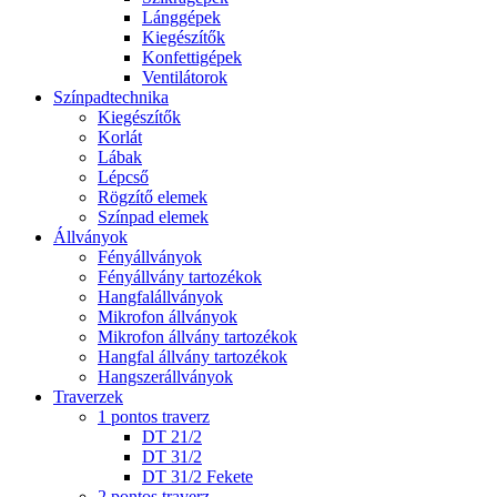
Lánggépek
Kiegészítők
Konfettigépek
Ventilátorok
Színpadtechnika
Kiegészítők
Korlát
Lábak
Lépcső
Rögzítő elemek
Színpad elemek
Állványok
Fényállványok
Fényállvány tartozékok
Hangfalállványok
Mikrofon állványok
Mikrofon állvány tartozékok
Hangfal állvány tartozékok
Hangszerállványok
Traverzek
1 pontos traverz
DT 21/2
DT 31/2
DT 31/2 Fekete
2 pontos traverz