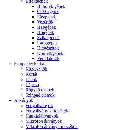
Effektgépek
Buborék gépek
CO2 ágyúk
Füstgépek
Vezérlők
Habgépek
Hógépek
Szikragépek
Lánggépek
Kiegészítők
Konfettigépek
Ventilátorok
Színpadtechnika
Kiegészítők
Korlát
Lábak
Lépcső
Rögzítő elemek
Színpad elemek
Állványok
Fényállványok
Fényállvány tartozékok
Hangfalállványok
Mikrofon állványok
Mikrofon állvány tartozékok