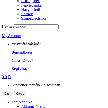
Effektgépek
Fénytechnika
Hangtechnika
Rackek
Színpadtechnika
Keresés
×
My Account
Visszatérő vásárló?
Bejelentkezés
Nincs fiókod?
Regisztráció
0
0
Ft
Nincsenek termékek a kosárban.
Open
Close
Fénytechnika
Akkumulátoros