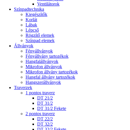
Ventilátorok
Színpadtechnika
Kiegészítők
Korlát
Lábak
Lépcső
Rögzítő elemek
Színpad elemek
Állványok
Fényállványok
Fényállvány tartozékok
Hangfalállványok
Mikrofon állványok
Mikrofon állvány tartozékok
Hangfal állvány tartozékok
Hangszerállványok
Traverzek
1 pontos traverz
DT 21/2
DT 31/2
DT 31/2 Fekete
2 pontos traverz
DT 22/2
DT 32/2
DT 32/2 Fekete