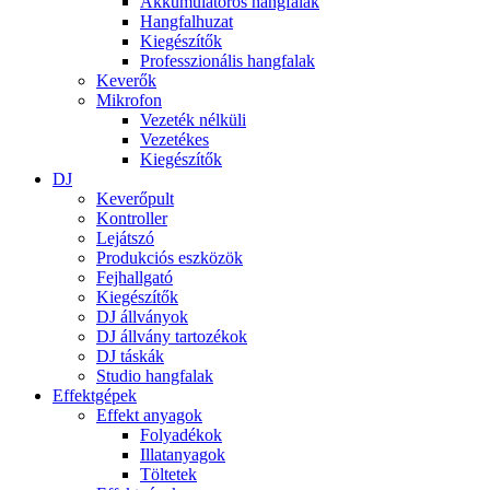
Akkumulátoros hangfalak
Hangfalhuzat
Kiegészítők
Professzionális hangfalak
Keverők
Mikrofon
Vezeték nélküli
Vezetékes
Kiegészítők
DJ
Keverőpult
Kontroller
Lejátszó
Produkciós eszközök
Fejhallgató
Kiegészítők
DJ állványok
DJ állvány tartozékok
DJ táskák
Studio hangfalak
Effektgépek
Effekt anyagok
Folyadékok
Illatanyagok
Töltetek