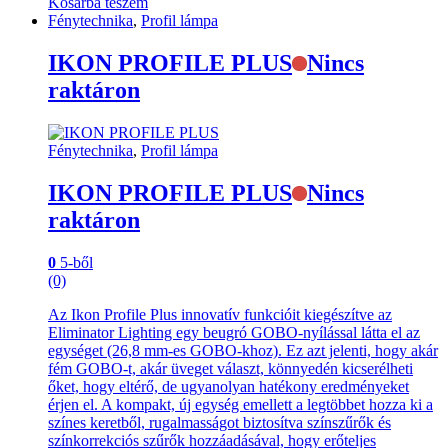
Kosárba teszem
Fénytechnika
,
Profil lámpa
IKON PROFILE PLUS
Nincs
raktáron
Fénytechnika
,
Profil lámpa
IKON PROFILE PLUS
Nincs
raktáron
0
5-ből
(0)
Az Ikon Profile Plus innovatív funkcióit kiegészítve az
Eliminator Lighting egy beugró GOBO-nyílással látta el az
egységet (26,8 mm-es GOBO-khoz). Ez azt jelenti, hogy akár
fém GOBO-t, akár üveget választ, könnyedén kicserélheti
őket, hogy eltérő, de ugyanolyan hatékony eredményeket
érjen el. A kompakt, új egység emellett a legtöbbet hozza ki a
színes keretből, rugalmasságot biztosítva színszűrők és
színkorrekciós szűrők hozzáadásával, hogy erőteljes