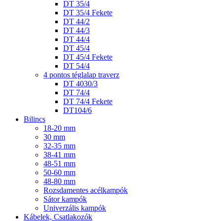
DT 35/4
DT 35/4 Fekete
DT 44/2
DT 44/3
DT 44/4
DT 45/4
DT 45/4 Fekete
DT 54/4
4 pontos téglalap traverz
DT 4030/3
DT 74/4
DT 74/4 Fekete
DT104/6
Bilincs
18-20 mm
30 mm
32-35 mm
38-41 mm
48-51 mm
50-60 mm
48-80 mm
Rozsdamentes acélkampók
Sátor kampók
Univerzális kampók
Kábelek, Csatlakozók