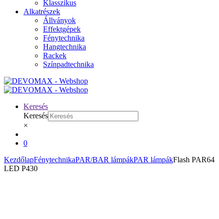
Klasszikus
Alkatrészek
Állványok
Effektgépek
Fénytechnika
Hangtechnika
Rackek
Színpadtechnika
Keresés
Keresés
×
0
Kezdőlap
Fénytechnika
PAR/BAR lámpák
PAR lámpák
Flash PAR64
LED P430