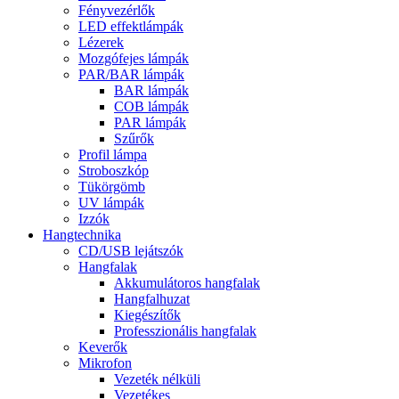
Fényvezérlők
LED effektlámpák
Lézerek
Mozgófejes lámpák
PAR/BAR lámpák
BAR lámpák
COB lámpák
PAR lámpák
Szűrők
Profil lámpa
Stroboszkóp
Tükörgömb
UV lámpák
Izzók
Hangtechnika
CD/USB lejátszók
Hangfalak
Akkumulátoros hangfalak
Hangfalhuzat
Kiegészítők
Professzionális hangfalak
Keverők
Mikrofon
Vezeték nélküli
Vezetékes