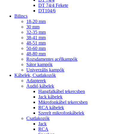
DT 74/4 Fekete
DT104/6
Bilincs
18-20 mm
30 mm
32-35 mm
38-41 mm
48-51 mm
50-60 mm
48-80 mm
Rozsdamentes acélkampók
Sátor kampók
Univerzális kampók
Kábelek, Csatlakozók
Adapterek
Audió kábelek
Hangfalkábel tekercsben
Jack kábelek
Mikrofonkábel tekercsben
RCA kábelek
Szerelt mikrofonkábelek
Csatlakozók
Jack
RCA