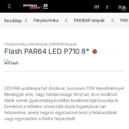
Ugrás a navigációhoz
Ugrás a tartalomhoz
Open
0
Kezdőlap
Fénytechnika
PAR/BAR lámpák
PAR
Fénytechnika
,
PAR lámpák
,
PAR/BAR lámpák
Flash PAR64 LED P710 8°
Nincs rak
LED PAR spotlámpa hét diódával, összesen 70W teljesítménnyel.
Mindegyik erős, nagy hatótávolságú fényt ad, és a rendkívül
élénk színek gyakorlatilag korlátlan kombinációját bocsátja ki.
Ezenkívül a reflektor univerzális dupla fogantyúval van
felszerelve, amely nagyon egyszerűvé teszi a felakasztását
vagy egyszerűen a földre helyezését.