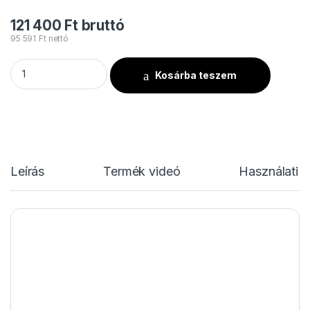
121 400
Ft
bruttó
95 591
Ft
nettó
Flash PAR64 LED P710 8° mennyiség
Kosárba teszem
Leírás
Termék videó
Használati u