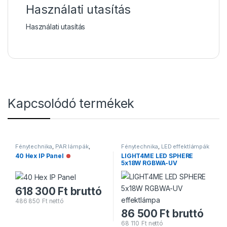
Használati utasítás
Használati utasítás
Kapcsolódó termékek
Fénytechnika
,
PAR lámpák
,
Fénytechnika
,
LED effektlámpák
PAR/BAR lámpák
40 Hex IP Panel
LIGHT4ME LED SPHERE
Nincs raktáron
5x18W RGBWA-UV
effektlámpa
Alacsony raktárkész
618 300
Ft
bruttó
486 850
Ft
nettó
86 500
Ft
bruttó
68 110
Ft
nettó