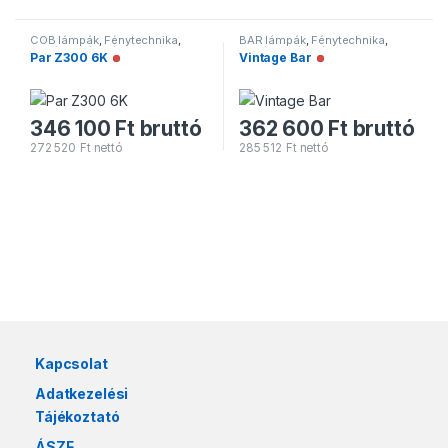
COB lámpák
,
Fénytechnika
,
BAR lámpák
,
Fénytechnika
,
PAR/BAR lámpák
PAR/BAR lámpák
Par Z300 6K
Vintage Bar
Nincs raktáron
Nincs raktáron
346 100
Ft
bruttó
362 600
Ft
bruttó
272 520
Ft
nettó
285 512
Ft
nettó
Márkák karusszel
Kapcsolat
Adatkezelési
Tájékoztató
ÁSZF