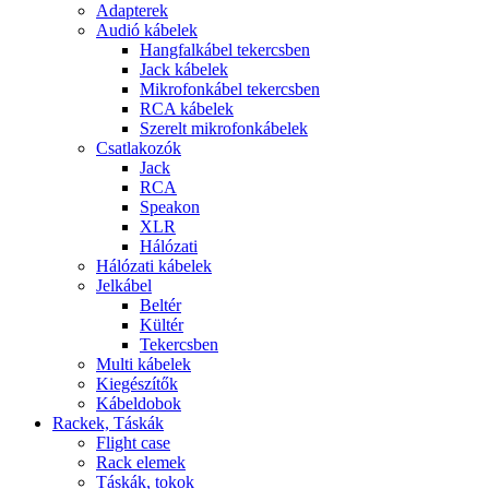
Adapterek
Audió kábelek
Hangfalkábel tekercsben
Jack kábelek
Mikrofonkábel tekercsben
RCA kábelek
Szerelt mikrofonkábelek
Csatlakozók
Jack
RCA
Speakon
XLR
Hálózati
Hálózati kábelek
Jelkábel
Beltér
Kültér
Tekercsben
Multi kábelek
Kiegészítők
Kábeldobok
Rackek, Táskák
Flight case
Rack elemek
Táskák, tokok