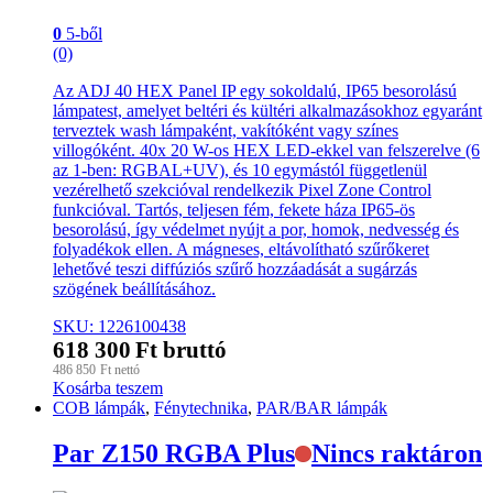
0
5-ből
(0)
Az ADJ 40 HEX Panel IP egy sokoldalú, IP65 besorolású
lámpatest, amelyet beltéri és kültéri alkalmazásokhoz egyaránt
terveztek wash lámpaként, vakítóként vagy színes
villogóként. 40x 20 W-os HEX LED-ekkel van felszerelve (6
az 1-ben: RGBAL+UV), és 10 egymástól függetlenül
vezérelhető szekcióval rendelkezik Pixel Zone Control
funkcióval. Tartós, teljesen fém, fekete háza IP65-ös
besorolású, így védelmet nyújt a por, homok, nedvesség és
folyadékok ellen. A mágneses, eltávolítható szűrőkeret
lehetővé teszi diffúziós szűrő hozzáadását a sugárzás
szögének beállításához.
SKU: 1226100438
618 300
Ft
bruttó
486 850
Ft
nettó
Kosárba teszem
COB lámpák
,
Fénytechnika
,
PAR/BAR lámpák
Par Z150 RGBA Plus
Nincs raktáron