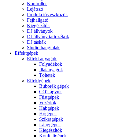
Kontroller
Lejátszó
Produkciós eszközök
Fejhallgató
Kiegészítők
DJ állványok
DJ állvány tartozékok
DJ táskák
Studio hangfalak
Effektgépek
Effekt anyagok
Folyadékok
Illatanyagok
Töltetek
Effektgépek
Buborék gépek
CO2 ágyúk
Füstgépek
Vezérlők
Habgépek
Hógépek
Szikragépek
Lánggépek
Kiegészítők
Konfettigépek