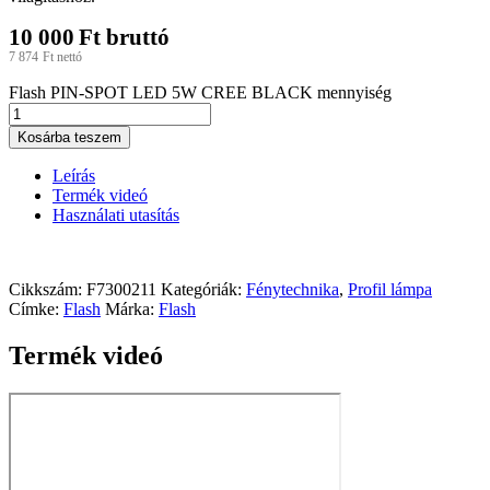
10 000
Ft
bruttó
7 874
Ft
nettó
Flash PIN-SPOT LED 5W CREE BLACK mennyiség
Kosárba teszem
Leírás
Termék videó
Használati utasítás
Cikkszám:
F7300211
Kategóriák:
Fénytechnika
,
Profil lámpa
Címke:
Flash
Márka:
Flash
Termék videó