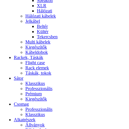
Speakon
XLR
Hálózati
Hálózati kábelek
Jelkábel
Beltér
Kültér
Tekercsben
Multi kábelek
Kiegészítők
Kábeldobok
Rackek, Táskák
Flight case
Rack elemek
Táskák, tokok
Sátor
Klasszikus
Professzionális
Prémium
Kiegészítők
Csomag
Professzionális
Klasszikus
Alkatrészek
Állványok