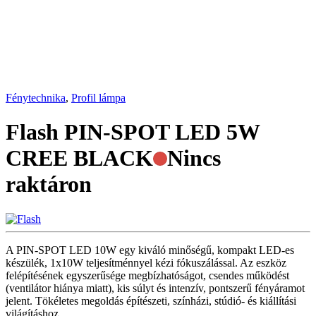
Fénytechnika
,
Profil lámpa
Flash PIN-SPOT LED 5W
CREE BLACK
Nincs
raktáron
A PIN-SPOT LED 10W egy kiváló minőségű, kompakt LED-es
készülék, 1x10W teljesítménnyel kézi fókuszálással. Az eszköz
felépítésének egyszerűsége megbízhatóságot, csendes működést
(ventilátor hiánya miatt), kis súlyt és intenzív, pontszerű fényáramot
jelent. Tökéletes megoldás építészeti, színházi, stúdió- és kiállítási
világításhoz.