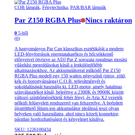
COB lámpák
,
Fénytechnika
,
PAR/BAR lámpák
Par Z150 RGBA Plus
Nincs raktáron
0
5-ből
(0)
A hagyományos Par Can klasszikus esztétikáját a modern
LED-fényforrások energiatakarékos és hőcsökkentő
előnyeivel ötvözve az ADJ Par Z sorozata rugalmas mosási
világítási megoldásokat kínál a legkülönfélébb
alkalmazásokhoz. Az akkumulátorral működő Par Z150
RGBA Plus modell egy 150 wattos négyszínű (piros, zöld,
kék és borostyánsárga) C.O.B. teljesítményét és
sokoldalúságát használja ki. LED-motor, amely hatalmas
színválasztékot kínál, beleértve a 2300K és 9900K között
változó színhőmérsékletű fehér fényt, és Aria X2 vezeték
nélküli felügyeleti rendszerrel van felszerelve. A beépített
újratölthető lítium-ion akkumulátor ideálissá teszi olyan
helyeken való használatra, ahol nincs közeli konnektor,
páratlan hordozhatóságot és kényelmet kínálva.
SKU: 1226100434