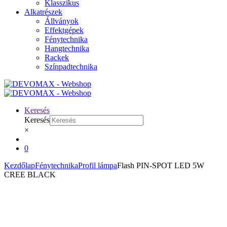
Klasszikus
Alkatrészek
Állványok
Effektgépek
Fénytechnika
Hangtechnika
Rackek
Színpadtechnika
Keresés
Keresés
×
0
Kezdőlap
Fénytechnika
Profil lámpa
Flash PIN-SPOT LED 5W
CREE BLACK