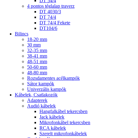
DT 54/4
4 pontos téglalap traverz
DT 4030/3
DT 74/4
DT 74/4 Fekete
DT104/6
Bilincs
18-20 mm
30 mm
32-35 mm
38-41 mm
48-51 mm
50-60 mm
48-80 mm
Rozsdamentes acélkampók
Sátor kampók
Univerzális kampók
Kábelek, Csatlakozók
Adapterek
Audió kábelek
Hangfalkábel tekercsben
Jack kábelek
Mikrofonkábel tekercsben
RCA kábelek
Szerelt mikrofonkábelek