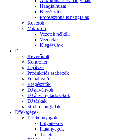
Akkumulátoros hangfalak
Hangfalhuzat
Kiegészítők
Professzionális hangfalak
Keverők
Mikrofon
Vezeték nélküli
Vezetékes
Kiegészítők
DJ
Keverőpult
Kontroller
Lejátszó
Produkciós eszközök
Fejhallgató
Kiegészítők
DJ állványok
DJ állvány tartozékok
DJ táskák
Studio hangfalak
Effektgépek
Effekt anyagok
Folyadékok
Illatanyagok
Töltetek