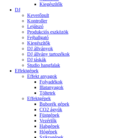
Kiegészítők
DJ
Keverőpult
Kontroller
Lejátszó
Produkciós eszközök
Fejhallgató
Kiegészítők
DJ állványok
DJ állvány tartozékok
DJ táskák
Studio hangfalak
Effektgépek
Effekt anyagok
Folyadékok
Illatanyagok
Töltetek
Effektgépek
Buborék gépek
CO2 ágyúk
Füstgépek
Vezérlők
Habgépek
Hógépek
Szikragépek