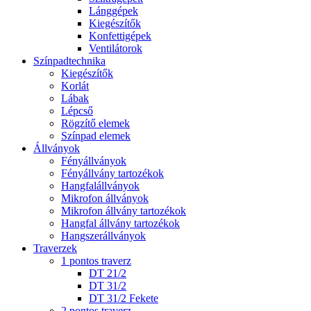
Lánggépek
Kiegészítők
Konfettigépek
Ventilátorok
Színpadtechnika
Kiegészítők
Korlát
Lábak
Lépcső
Rögzítő elemek
Színpad elemek
Állványok
Fényállványok
Fényállvány tartozékok
Hangfalállványok
Mikrofon állványok
Mikrofon állvány tartozékok
Hangfal állvány tartozékok
Hangszerállványok
Traverzek
1 pontos traverz
DT 21/2
DT 31/2
DT 31/2 Fekete
2 pontos traverz