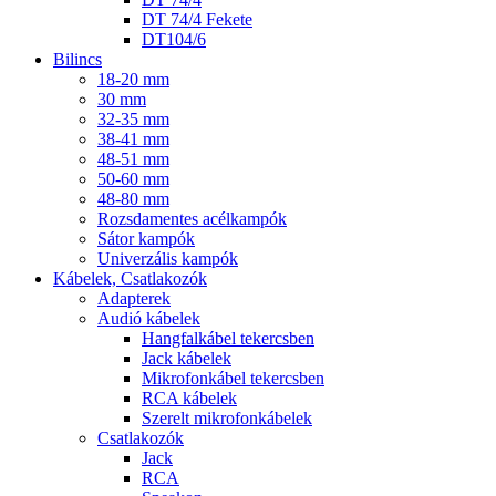
DT 74/4 Fekete
DT104/6
Bilincs
18-20 mm
30 mm
32-35 mm
38-41 mm
48-51 mm
50-60 mm
48-80 mm
Rozsdamentes acélkampók
Sátor kampók
Univerzális kampók
Kábelek, Csatlakozók
Adapterek
Audió kábelek
Hangfalkábel tekercsben
Jack kábelek
Mikrofonkábel tekercsben
RCA kábelek
Szerelt mikrofonkábelek
Csatlakozók
Jack
RCA