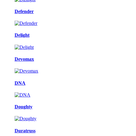
Defender
Delight
Devomax
DNA
Doughty
Duratruss