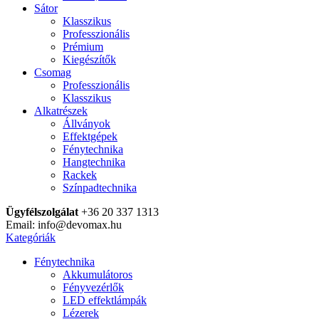
Sátor
Klasszikus
Professzionális
Prémium
Kiegészítők
Csomag
Professzionális
Klasszikus
Alkatrészek
Állványok
Effektgépek
Fénytechnika
Hangtechnika
Rackek
Színpadtechnika
Ügyfélszolgálat
+36 20 337 1313
Email: info@devomax.hu
Kategóriák
Fénytechnika
Akkumulátoros
Fényvezérlők
LED effektlámpák
Lézerek