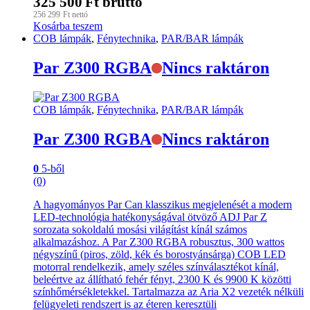
325 500
Ft
bruttó
256 299
Ft
nettó
Kosárba teszem
COB lámpák
,
Fénytechnika
,
PAR/BAR lámpák
Par Z300 RGBA
Nincs raktáron
COB lámpák
,
Fénytechnika
,
PAR/BAR lámpák
Par Z300 RGBA
Nincs raktáron
0
5-ből
(0)
A hagyományos Par Can klasszikus megjelenését a modern
LED-technológia hatékonyságával ötvöző ADJ Par Z
sorozata sokoldalú mosási világítást kínál számos
alkalmazáshoz. A Par Z300 RGBA robusztus, 300 wattos
négyszínű (piros, zöld, kék és borostyánsárga) COB LED
motorral rendelkezik, amely széles színválasztékot kínál,
beleértve az állítható fehér fényt, 2300 K és 9900 K közötti
színhőmérsékletekkel. Tartalmazza az Aria X2 vezeték nélküli
felügyeleti rendszert is az éteren keresztüli