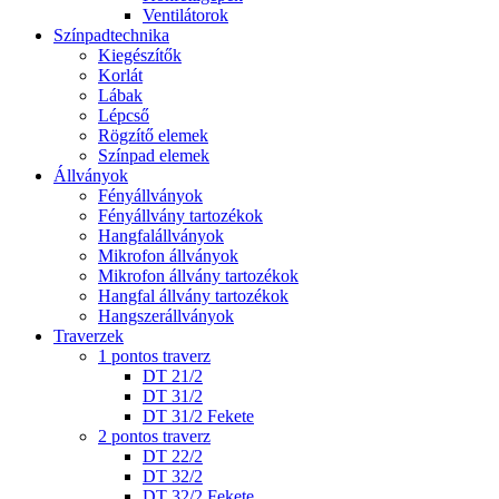
Ventilátorok
Színpadtechnika
Kiegészítők
Korlát
Lábak
Lépcső
Rögzítő elemek
Színpad elemek
Állványok
Fényállványok
Fényállvány tartozékok
Hangfalállványok
Mikrofon állványok
Mikrofon állvány tartozékok
Hangfal állvány tartozékok
Hangszerállványok
Traverzek
1 pontos traverz
DT 21/2
DT 31/2
DT 31/2 Fekete
2 pontos traverz
DT 22/2
DT 32/2
DT 32/2 Fekete