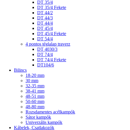
DT 35/4
DT 35/4 Fekete
DT 44/2
DT 44/3
DT 44/4
DT 45/4
DT 45/4 Fekete
DT 54/4
4 pontos téglalap traverz
DT 4030/3
DT 74/4
DT 74/4 Fekete
DT104/6
Bilincs
18-20 mm
30 mm
32-35 mm
38-41 mm
48-51 mm
50-60 mm
48-80 mm
Rozsdamentes acélkampók
Sátor kampók
Univerzális kampók
Kábelek, Csatlakozók