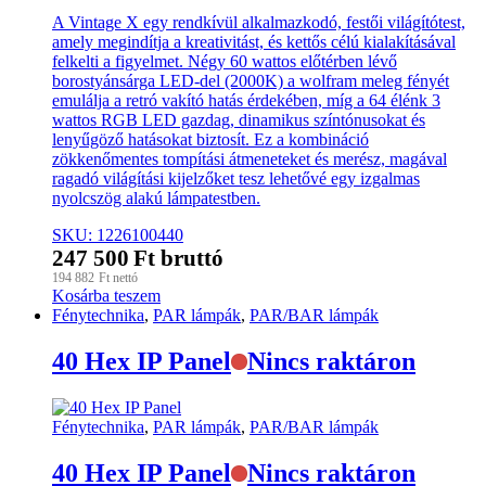
A Vintage X egy rendkívül alkalmazkodó, festői világítótest,
amely megindítja a kreativitást, és kettős célú kialakításával
felkelti a figyelmet. Négy 60 wattos előtérben lévő
borostyánsárga LED-del (2000K) a wolfram meleg fényét
emulálja a retró vakító hatás érdekében, míg a 64 élénk 3
wattos RGB LED gazdag, dinamikus színtónusokat és
lenyűgöző hatásokat biztosít. Ez a kombináció
zökkenőmentes tompítási átmeneteket és merész, magával
ragadó világítási kijelzőket tesz lehetővé egy izgalmas
nyolcszög alakú lámpatestben.
SKU: 1226100440
247 500
Ft
bruttó
194 882
Ft
nettó
Kosárba teszem
Fénytechnika
,
PAR lámpák
,
PAR/BAR lámpák
40 Hex IP Panel
Nincs raktáron
Fénytechnika
,
PAR lámpák
,
PAR/BAR lámpák
40 Hex IP Panel
Nincs raktáron