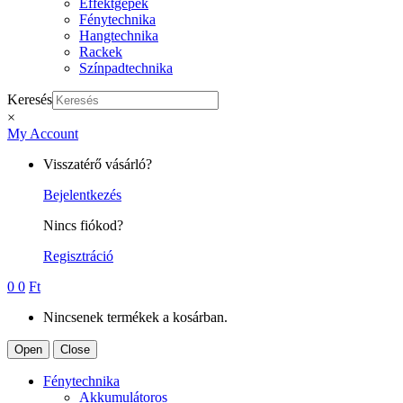
Effektgépek
Fénytechnika
Hangtechnika
Rackek
Színpadtechnika
Keresés
×
My Account
Visszatérő vásárló?
Bejelentkezés
Nincs fiókod?
Regisztráció
0
0
Ft
Nincsenek termékek a kosárban.
Open
Close
Fénytechnika
Akkumulátoros