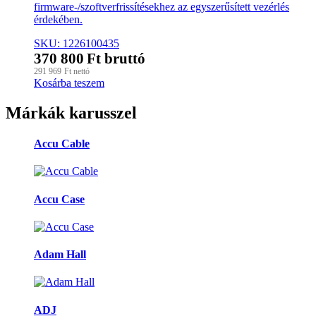
firmware-/szoftverfrissítésekhez az egyszerűsített vezérlés
érdekében.
SKU: 1226100435
370 800
Ft
bruttó
291 969
Ft
nettó
Kosárba teszem
Márkák karusszel
Accu Cable
Accu Case
Adam Hall
ADJ