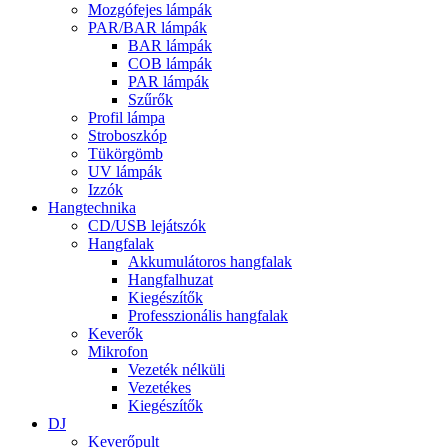
Mozgófejes lámpák
PAR/BAR lámpák
BAR lámpák
COB lámpák
PAR lámpák
Szűrők
Profil lámpa
Stroboszkóp
Tükörgömb
UV lámpák
Izzók
Hangtechnika
CD/USB lejátszók
Hangfalak
Akkumulátoros hangfalak
Hangfalhuzat
Kiegészítők
Professzionális hangfalak
Keverők
Mikrofon
Vezeték nélküli
Vezetékes
Kiegészítők
DJ
Keverőpult