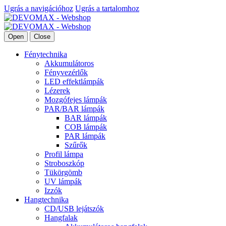
Ugrás a navigációhoz
Ugrás a tartalomhoz
Open
Close
Fénytechnika
Akkumulátoros
Fényvezérlők
LED effektlámpák
Lézerek
Mozgófejes lámpák
PAR/BAR lámpák
BAR lámpák
COB lámpák
PAR lámpák
Szűrők
Profil lámpa
Stroboszkóp
Tükörgömb
UV lámpák
Izzók
Hangtechnika
CD/USB lejátszók
Hangfalak