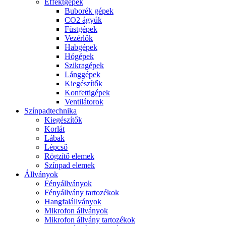
Effektgépek
Buborék gépek
CO2 ágyúk
Füstgépek
Vezérlők
Habgépek
Hógépek
Szikragépek
Lánggépek
Kiegészítők
Konfettigépek
Ventilátorok
Színpadtechnika
Kiegészítők
Korlát
Lábak
Lépcső
Rögzítő elemek
Színpad elemek
Állványok
Fényállványok
Fényállvány tartozékok
Hangfalállványok
Mikrofon állványok
Mikrofon állvány tartozékok