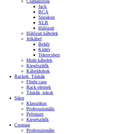
Csatlakozók
Jack
RCA
Speakon
XLR
Hálózati
Hálózati kábelek
Jelkábel
Beltér
Kültér
Tekercsben
Multi kábelek
Kiegészítők
Kábeldobok
Rackek, Táskák
Flight case
Rack elemek
Táskák, tokok
Sátor
Klasszikus
Professzionális
Prémium
Kiegészítők
Csomag
Professzionális