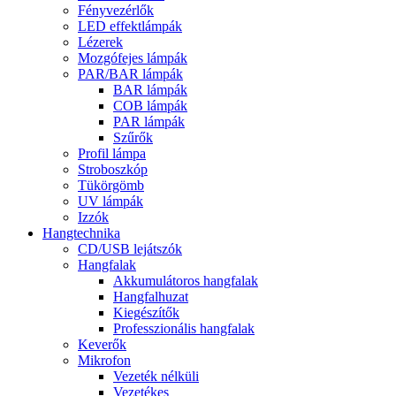
Fényvezérlők
LED effektlámpák
Lézerek
Mozgófejes lámpák
PAR/BAR lámpák
BAR lámpák
COB lámpák
PAR lámpák
Szűrők
Profil lámpa
Stroboszkóp
Tükörgömb
UV lámpák
Izzók
Hangtechnika
CD/USB lejátszók
Hangfalak
Akkumulátoros hangfalak
Hangfalhuzat
Kiegészítők
Professzionális hangfalak
Keverők
Mikrofon
Vezeték nélküli
Vezetékes