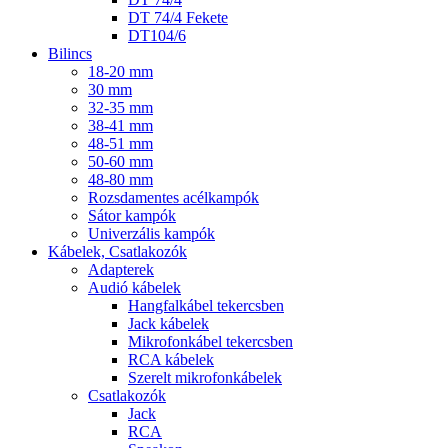
DT 74/4 Fekete
DT104/6
Bilincs
18-20 mm
30 mm
32-35 mm
38-41 mm
48-51 mm
50-60 mm
48-80 mm
Rozsdamentes acélkampók
Sátor kampók
Univerzális kampók
Kábelek, Csatlakozók
Adapterek
Audió kábelek
Hangfalkábel tekercsben
Jack kábelek
Mikrofonkábel tekercsben
RCA kábelek
Szerelt mikrofonkábelek
Csatlakozók
Jack
RCA