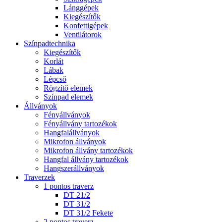
Lánggépek
Kiegészítők
Konfettigépek
Ventilátorok
Színpadtechnika
Kiegészítők
Korlát
Lábak
Lépcső
Rögzítő elemek
Színpad elemek
Állványok
Fényállványok
Fényállvány tartozékok
Hangfalállványok
Mikrofon állványok
Mikrofon állvány tartozékok
Hangfal állvány tartozékok
Hangszerállványok
Traverzek
1 pontos traverz
DT 21/2
DT 31/2
DT 31/2 Fekete
2 pontos traverz