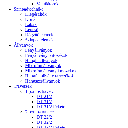
Ventilátorok
Színpadtechnika
Kiegészítők
Korlát
Lábak
Lépcső
Rögzítő elemek
Színpad elemek
Állványok
Fényállványok
Fényállvány tartozékok
Hangfalállványok
Mikrofon állványok
Mikrofon állvány tartozékok
Hangfal állvány tartozékok
Hangszerállványok
Traverzek
1 pontos traverz
DT 21/2
DT 31/2
DT 31/2 Fekete
2 pontos traverz
DT 22/2
DT 32/2
DT 32/2 Fekete