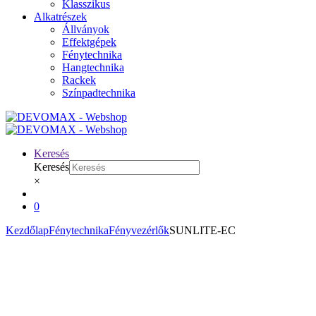
Klasszikus
Alkatrészek
Állványok
Effektgépek
Fénytechnika
Hangtechnika
Rackek
Színpadtechnika
Keresés
Keresés
×
0
Kezdőlap
Fénytechnika
Fényvezérlők
SUNLITE-EC