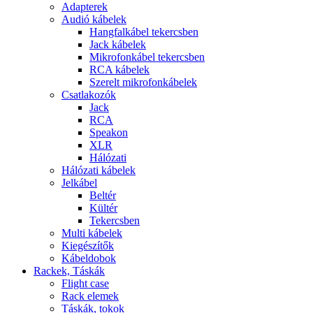
Adapterek
Audió kábelek
Hangfalkábel tekercsben
Jack kábelek
Mikrofonkábel tekercsben
RCA kábelek
Szerelt mikrofonkábelek
Csatlakozók
Jack
RCA
Speakon
XLR
Hálózati
Hálózati kábelek
Jelkábel
Beltér
Kültér
Tekercsben
Multi kábelek
Kiegészítők
Kábeldobok
Rackek, Táskák
Flight case
Rack elemek
Táskák, tokok