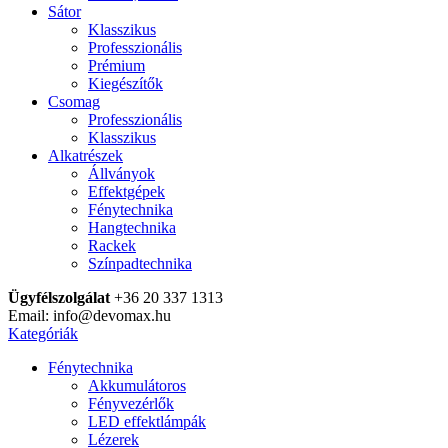
Sátor
Klasszikus
Professzionális
Prémium
Kiegészítők
Csomag
Professzionális
Klasszikus
Alkatrészek
Állványok
Effektgépek
Fénytechnika
Hangtechnika
Rackek
Színpadtechnika
Ügyfélszolgálat
+36 20 337 1313
Email: info@devomax.hu
Kategóriák
Fénytechnika
Akkumulátoros
Fényvezérlők
LED effektlámpák
Lézerek