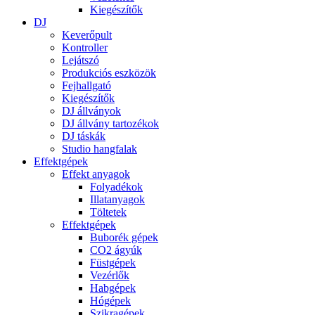
Kiegészítők
DJ
Keverőpult
Kontroller
Lejátszó
Produkciós eszközök
Fejhallgató
Kiegészítők
DJ állványok
DJ állvány tartozékok
DJ táskák
Studio hangfalak
Effektgépek
Effekt anyagok
Folyadékok
Illatanyagok
Töltetek
Effektgépek
Buborék gépek
CO2 ágyúk
Füstgépek
Vezérlők
Habgépek
Hógépek
Szikragépek