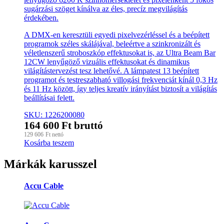
sugárzási szöget kínálva az éles, precíz megvilágítás
érdekében.
A DMX-en keresztüli egyedi pixelvezérléssel és a beépített
programok széles skálájával, beleértve a szinkronizált és
véletlenszerű stroboszkóp effektusokat is, az Ultra Beam Bar
12CW lenyűgöző vizuális effektusokat és dinamikus
világítástervezést tesz lehetővé. A lámpatest 13 beépített
programot és testreszabható villogási frekvenciát kínál 0,3 Hz
és 11 Hz között, így teljes kreatív irányítást biztosít a világítás
beállításai felett.
SKU: 1226200080
164 600
Ft
bruttó
129 606
Ft
nettó
Kosárba teszem
Márkák karusszel
Accu Cable