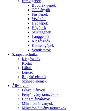
Effektgépek
Buborék gépek
CO2 ágyúk
Füstgépek
Vezérlők
Habgépek
Hógépek
Szikragépek
Lánggépek
Kiegészítők
Konfettigépek
Ventilátorok
Színpadtechnika
Kiegészítők
Korlát
Lábak
Lépcső
Rögzítő elemek
Színpad elemek
Állványok
Fényállványok
Fényállvány tartozékok
Hangfalállványok
Mikrofon állványok
Mikrofon állvány tartozékok