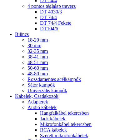
DT 54/4
4 pontos téglalap traverz
DT 4030/3
DT 74/4
DT 74/4 Fekete
DT104/6
Bilincs
18-20 mm
30 mm
32-35 mm
38-41 mm
48-51 mm
50-60 mm
48-80 mm
Rozsdamentes acélkampók
Sátor kampók
Univerzális kampók
Kábelek, Csatlakozók
Adapterek
Audió kábelek
Hangfalkábel tekercsben
Jack kábelek
Mikrofonkábel tekercsben
RCA kábelek
Szerelt mikrofonkábelek