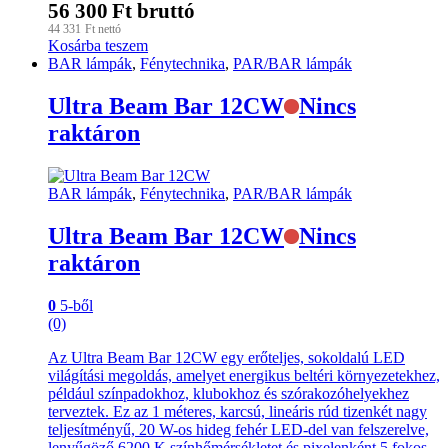
56 300
Ft
bruttó
44 331
Ft
nettó
Kosárba teszem
BAR lámpák
,
Fénytechnika
,
PAR/BAR lámpák
Ultra Beam Bar 12CW
Nincs
raktáron
BAR lámpák
,
Fénytechnika
,
PAR/BAR lámpák
Ultra Beam Bar 12CW
Nincs
raktáron
0
5-ből
(0)
Az Ultra Beam Bar 12CW egy erőteljes, sokoldalú LED
világítási megoldás, amelyet energikus beltéri környezetekhez,
például színpadokhoz, klubokhoz és szórakozóhelyekhez
terveztek. Ez az 1 méteres, karcsú, lineáris rúd tizenkét nagy
teljesítményű, 20 W-os hideg fehér LED-del van felszerelve,
lenyűgöző 6200 K színhőmérsékletet és pixelenként 5 fokos