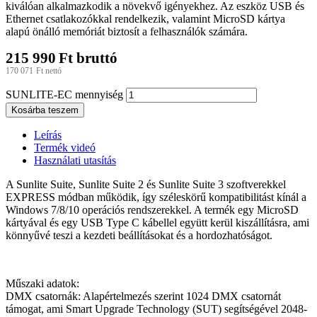
kiválóan alkalmazkodik a növekvő igényekhez. Az eszköz USB és
Ethernet csatlakozókkal rendelkezik, valamint MicroSD kártya
alapú önálló memóriát biztosít a felhasználók számára.
215 990
Ft
bruttó
170 071
Ft
nettó
SUNLITE-EC mennyiség
Kosárba teszem
Leírás
Termék videó
Használati utasítás
A Sunlite Suite, Sunlite Suite 2 és Sunlite Suite 3 szoftverekkel
EXPRESS módban működik, így széleskörű kompatibilitást kínál a
Windows 7/8/10 operációs rendszerekkel. A termék egy MicroSD
kártyával és egy USB Type C kábellel együtt kerül kiszállításra, ami
könnyűvé teszi a kezdeti beállításokat és a hordozhatóságot.
Műszaki adatok:
DMX csatornák: Alapértelmezés szerint 1024 DMX csatornát
támogat, ami Smart Upgrade Technology (SUT) segítségével 2048-