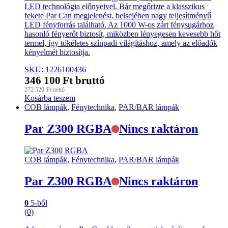
LED technológia előnyeivel. Bár megőrizte a klasszikus
fekete Par Can megjelenést, belsejében nagy teljesítményű
LED fényforrás található. Az 1000 W-os zárt fénysugárhoz
hasonló fényerőt biztosít, miközben lényegesen kevesebb hőt
termel, így tökéletes színpadi világításhoz, amely az előadók
kényelmét biztosítja.
SKU: 1226100436
346 100
Ft
bruttó
272 520
Ft
nettó
Kosárba teszem
COB lámpák
,
Fénytechnika
,
PAR/BAR lámpák
Par Z300 RGBA
Nincs raktáron
COB lámpák
,
Fénytechnika
,
PAR/BAR lámpák
Par Z300 RGBA
Nincs raktáron
0
5-ből
(0)