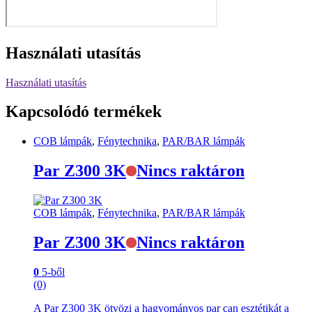
Használati utasítás
Használati utasítás
Kapcsolódó termékek
COB lámpák
,
Fénytechnika
,
PAR/BAR lámpák
Par Z300 3K
Nincs raktáron
COB lámpák
,
Fénytechnika
,
PAR/BAR lámpák
Par Z300 3K
Nincs raktáron
0
5-ből
(0)
A Par Z300 3K ötvözi a hagyományos par can esztétikát a