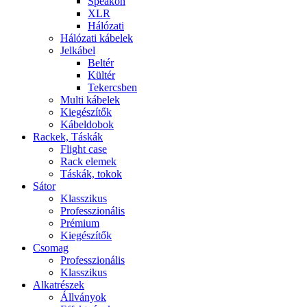
Speakon
XLR
Hálózati
Hálózati kábelek
Jelkábel
Beltér
Kültér
Tekercsben
Multi kábelek
Kiegészítők
Kábeldobok
Rackek, Táskák
Flight case
Rack elemek
Táskák, tokok
Sátor
Klasszikus
Professzionális
Prémium
Kiegészítők
Csomag
Professzionális
Klasszikus
Alkatrészek
Állványok