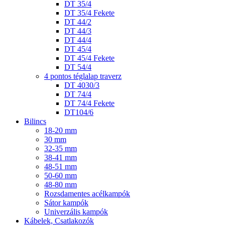
DT 35/4
DT 35/4 Fekete
DT 44/2
DT 44/3
DT 44/4
DT 45/4
DT 45/4 Fekete
DT 54/4
4 pontos téglalap traverz
DT 4030/3
DT 74/4
DT 74/4 Fekete
DT104/6
Bilincs
18-20 mm
30 mm
32-35 mm
38-41 mm
48-51 mm
50-60 mm
48-80 mm
Rozsdamentes acélkampók
Sátor kampók
Univerzális kampók
Kábelek, Csatlakozók