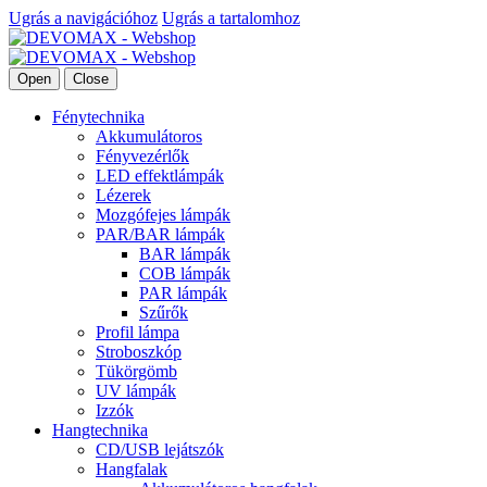
Ugrás a navigációhoz
Ugrás a tartalomhoz
Open
Close
Fénytechnika
Akkumulátoros
Fényvezérlők
LED effektlámpák
Lézerek
Mozgófejes lámpák
PAR/BAR lámpák
BAR lámpák
COB lámpák
PAR lámpák
Szűrők
Profil lámpa
Stroboszkóp
Tükörgömb
UV lámpák
Izzók
Hangtechnika
CD/USB lejátszók
Hangfalak