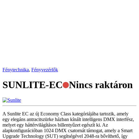
Fénytechnika
,
Fényvezérlők
SUNLITE-EC
Nincs raktáron
A Sunlite EC az új Economy Class kategóriájába tartozik, amely
egy elegáns antracitszürke házban kínált intelligens DMX interfész,
melyet egy háttérvilágításos billentyűzet egészít ki. Az
alapkonfigurációban 1024 DMX csatornát támogat, amely a Smart
Upgrade Technology (SUT) segítségével 2048-ra bővíthető, így