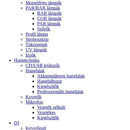
Mozgófejes lámpák
PAR/BAR lámpák
BAR lámpák
COB lámpák
PAR lámpák
Szűrők
Profil lámpa
Stroboszkóp
Tükörgömb
UV lámpák
Izzók
Hangtechnika
CD/USB lejátszók
Hangfalak
Akkumulátoros hangfalak
Hangfalhuzat
Kiegészítők
Professzionális hangfalak
Keverők
Mikrofon
Vezeték nélküli
Vezetékes
Kiegészítők
DJ
Keverőpult