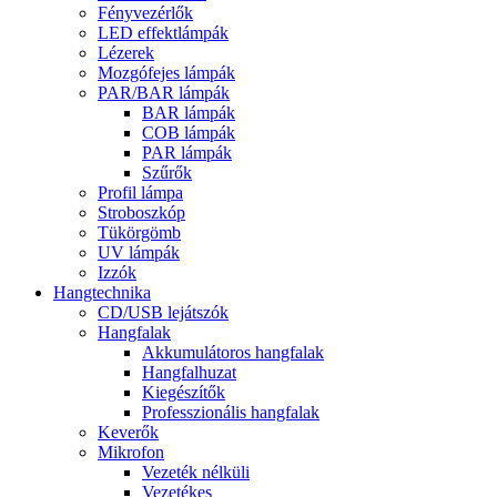
Fényvezérlők
LED effektlámpák
Lézerek
Mozgófejes lámpák
PAR/BAR lámpák
BAR lámpák
COB lámpák
PAR lámpák
Szűrők
Profil lámpa
Stroboszkóp
Tükörgömb
UV lámpák
Izzók
Hangtechnika
CD/USB lejátszók
Hangfalak
Akkumulátoros hangfalak
Hangfalhuzat
Kiegészítők
Professzionális hangfalak
Keverők
Mikrofon
Vezeték nélküli
Vezetékes