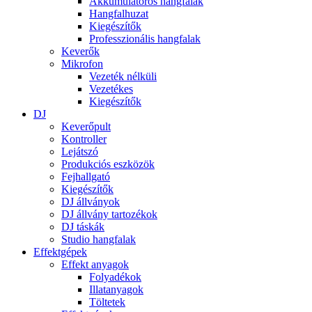
Akkumulátoros hangfalak
Hangfalhuzat
Kiegészítők
Professzionális hangfalak
Keverők
Mikrofon
Vezeték nélküli
Vezetékes
Kiegészítők
DJ
Keverőpult
Kontroller
Lejátszó
Produkciós eszközök
Fejhallgató
Kiegészítők
DJ állványok
DJ állvány tartozékok
DJ táskák
Studio hangfalak
Effektgépek
Effekt anyagok
Folyadékok
Illatanyagok
Töltetek