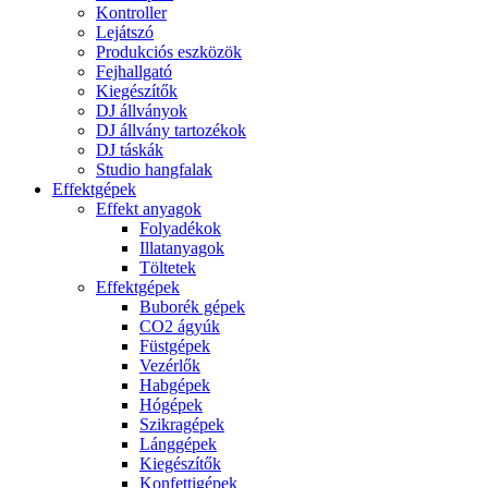
Kontroller
Lejátszó
Produkciós eszközök
Fejhallgató
Kiegészítők
DJ állványok
DJ állvány tartozékok
DJ táskák
Studio hangfalak
Effektgépek
Effekt anyagok
Folyadékok
Illatanyagok
Töltetek
Effektgépek
Buborék gépek
CO2 ágyúk
Füstgépek
Vezérlők
Habgépek
Hógépek
Szikragépek
Lánggépek
Kiegészítők
Konfettigépek