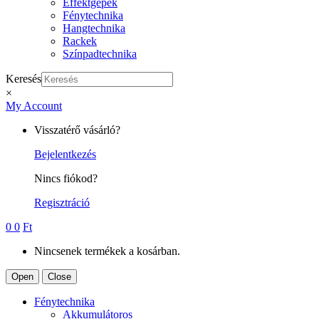
Effektgépek
Fénytechnika
Hangtechnika
Rackek
Színpadtechnika
Keresés
×
My Account
Visszatérő vásárló?
Bejelentkezés
Nincs fiókod?
Regisztráció
0
0
Ft
Nincsenek termékek a kosárban.
Open
Close
Fénytechnika
Akkumulátoros