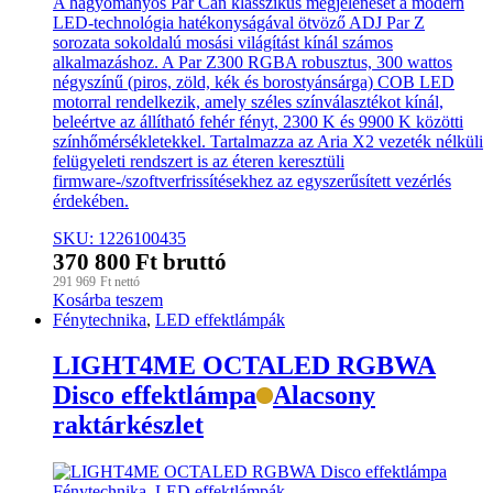
A hagyományos Par Can klasszikus megjelenését a modern
LED-technológia hatékonyságával ötvöző ADJ Par Z
sorozata sokoldalú mosási világítást kínál számos
alkalmazáshoz. A Par Z300 RGBA robusztus, 300 wattos
négyszínű (piros, zöld, kék és borostyánsárga) COB LED
motorral rendelkezik, amely széles színválasztékot kínál,
beleértve az állítható fehér fényt, 2300 K és 9900 K közötti
színhőmérsékletekkel. Tartalmazza az Aria X2 vezeték nélküli
felügyeleti rendszert is az éteren keresztüli
firmware-/szoftverfrissítésekhez az egyszerűsített vezérlés
érdekében.
SKU: 1226100435
370 800
Ft
bruttó
291 969
Ft
nettó
Kosárba teszem
Fénytechnika
,
LED effektlámpák
LIGHT4ME OCTALED RGBWA
Disco effektlámpa
Alacsony
raktárkészlet
Fénytechnika
,
LED effektlámpák