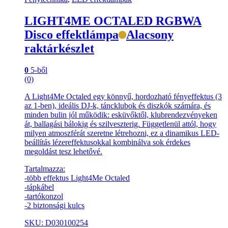
LIGHT4ME OCTALED RGBWA
Disco effektlámpa
Alacsony
raktárkészlet
0
5-ből
(0)
A Light4Me Octaled egy könnyű, hordozható fényeffektus (3
az 1-ben), ideális DJ-k, táncklubok és diszkók számára, és
minden bulin jól működik: esküvőktől, klubrendezvényeken
át, ballagási bálokig és szilveszterig. Függetlenül attól, hogy
milyen atmoszférát szeretne létrehozni, ez a dinamikus LED-
beállítás lézereffektusokkal kombinálva sok érdekes
megoldást tesz lehetővé.
Tartalmazza:
-több effektus Light4Me Octaled
-tápkábel
-tartókonzol
-2 biztonsági kulcs
SKU: D030100254