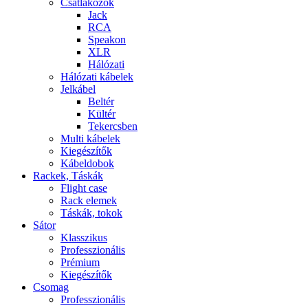
Csatlakozók
Jack
RCA
Speakon
XLR
Hálózati
Hálózati kábelek
Jelkábel
Beltér
Kültér
Tekercsben
Multi kábelek
Kiegészítők
Kábeldobok
Rackek, Táskák
Flight case
Rack elemek
Táskák, tokok
Sátor
Klasszikus
Professzionális
Prémium
Kiegészítők
Csomag
Professzionális