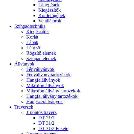
Lánggépek
Kiegészítők
Konfettigépek
Ventilátorok
Színpadtechnika
Kiegészítők
Korlát
Lábak
Lépcső
Rögzítő elemek
Színpad elemek
Állványok
Fényállványok
Fényállvány tartozékok
Hangfalállványok
Mikrofon állványok
Mikrofon állvány tartozékok
Hangfal állvány tartozékok
Hangszerállványok
Traverzek
1 pontos traverz
DT 21/2
DT 31/2
DT 31/2 Fekete
2 pontos traverz