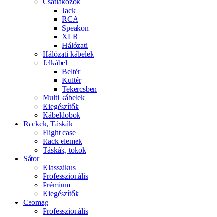
Csatlakozók
Jack
RCA
Speakon
XLR
Hálózati
Hálózati kábelek
Jelkábel
Beltér
Kültér
Tekercsben
Multi kábelek
Kiegészítők
Kábeldobok
Rackek, Táskák
Flight case
Rack elemek
Táskák, tokok
Sátor
Klasszikus
Professzionális
Prémium
Kiegészítők
Csomag
Professzionális