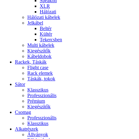
Speakon
XLR
Hálózati
Hálózati kábelek
Jelkábel
Beltér
Kültér
Tekercsben
Multi kábelek
Kiegészítők
Kábeldobok
Rackek, Táskák
Flight case
Rack elemek
Táskák, tokok
Sátor
Klasszikus
Professzionális
Prémium
Kiegészítők
Csomag
Professzionális
Klasszikus
Alkatrészek
Állványok