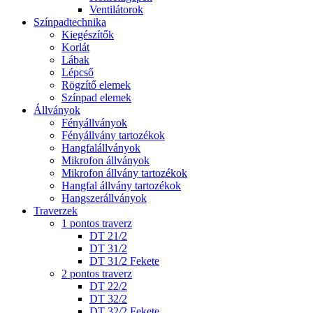
Ventilátorok
Színpadtechnika
Kiegészítők
Korlát
Lábak
Lépcső
Rögzítő elemek
Színpad elemek
Állványok
Fényállványok
Fényállvány tartozékok
Hangfalállványok
Mikrofon állványok
Mikrofon állvány tartozékok
Hangfal állvány tartozékok
Hangszerállványok
Traverzek
1 pontos traverz
DT 21/2
DT 31/2
DT 31/2 Fekete
2 pontos traverz
DT 22/2
DT 32/2
DT 32/2 Fekete