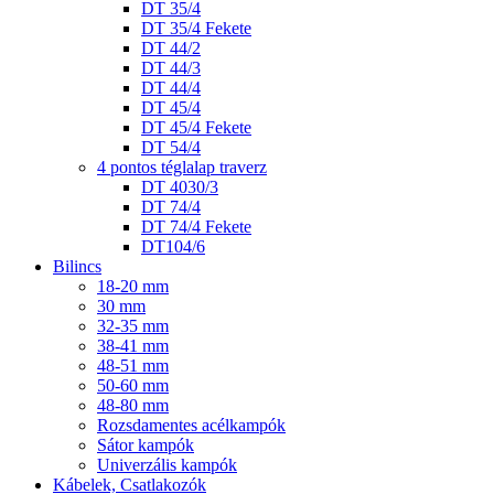
DT 35/4
DT 35/4 Fekete
DT 44/2
DT 44/3
DT 44/4
DT 45/4
DT 45/4 Fekete
DT 54/4
4 pontos téglalap traverz
DT 4030/3
DT 74/4
DT 74/4 Fekete
DT104/6
Bilincs
18-20 mm
30 mm
32-35 mm
38-41 mm
48-51 mm
50-60 mm
48-80 mm
Rozsdamentes acélkampók
Sátor kampók
Univerzális kampók
Kábelek, Csatlakozók