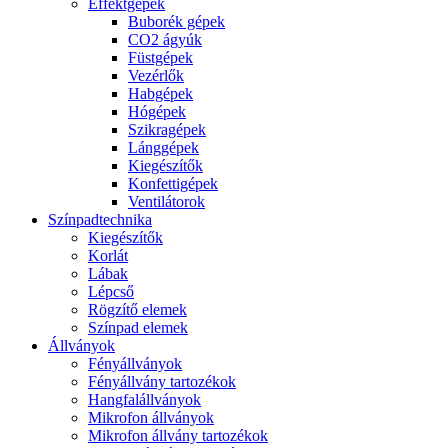
Effektgépek
Buborék gépek
CO2 ágyúk
Füstgépek
Vezérlők
Habgépek
Hógépek
Szikragépek
Lánggépek
Kiegészítők
Konfettigépek
Ventilátorok
Színpadtechnika
Kiegészítők
Korlát
Lábak
Lépcső
Rögzítő elemek
Színpad elemek
Állványok
Fényállványok
Fényállvány tartozékok
Hangfalállványok
Mikrofon állványok
Mikrofon állvány tartozékok