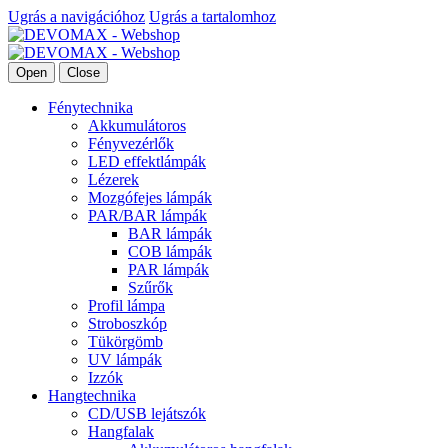
Ugrás a navigációhoz
Ugrás a tartalomhoz
Open
Close
Fénytechnika
Akkumulátoros
Fényvezérlők
LED effektlámpák
Lézerek
Mozgófejes lámpák
PAR/BAR lámpák
BAR lámpák
COB lámpák
PAR lámpák
Szűrők
Profil lámpa
Stroboszkóp
Tükörgömb
UV lámpák
Izzók
Hangtechnika
CD/USB lejátszók
Hangfalak