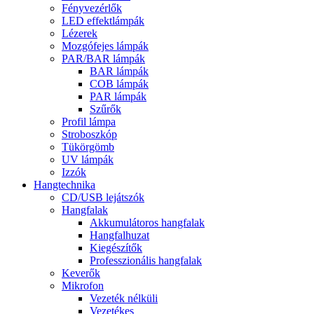
Fényvezérlők
LED effektlámpák
Lézerek
Mozgófejes lámpák
PAR/BAR lámpák
BAR lámpák
COB lámpák
PAR lámpák
Szűrők
Profil lámpa
Stroboszkóp
Tükörgömb
UV lámpák
Izzók
Hangtechnika
CD/USB lejátszók
Hangfalak
Akkumulátoros hangfalak
Hangfalhuzat
Kiegészítők
Professzionális hangfalak
Keverők
Mikrofon
Vezeték nélküli
Vezetékes