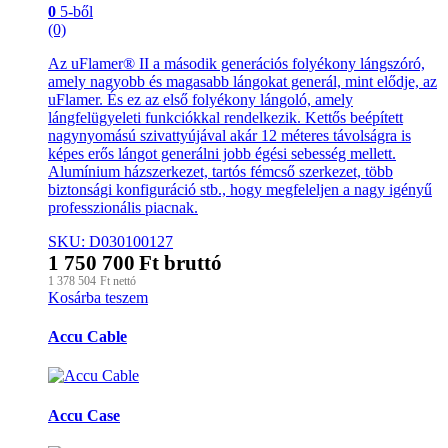
0
5-ből
(0)
Az uFlamer® II a második generációs folyékony lángszóró,
amely nagyobb és magasabb lángokat generál, mint elődje, az
uFlamer. És ez az első folyékony lángoló, amely
lángfelügyeleti funkciókkal rendelkezik. Kettős beépített
nagynyomású szivattyújával akár 12 méteres távolságra is
képes erős lángot generálni jobb égési sebesség mellett.
Alumínium házszerkezet, tartós fémcső szerkezet, több
biztonsági konfiguráció stb., hogy megfeleljen a nagy igényű
professzionális piacnak.
SKU: D030100127
1 750 700
Ft
bruttó
1 378 504
Ft
nettó
Kosárba teszem
Márkák
Accu Cable
karusszel
Accu Case