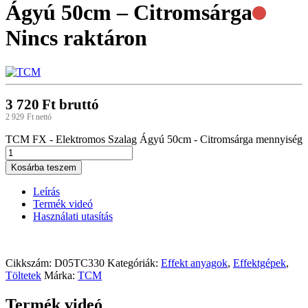
Ágyú 50cm – Citromsárga
Nincs raktáron
3 720
Ft
bruttó
2 929
Ft
nettó
TCM FX - Elektromos Szalag Ágyú 50cm - Citromsárga mennyiség
Kosárba teszem
Leírás
Termék videó
Használati utasítás
Cikkszám:
D05TC330
Kategóriák:
Effekt anyagok
,
Effektgépek
,
Töltetek
Márka:
TCM
Termék videó