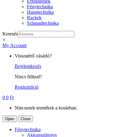
Effektgépek
Fénytechnika
Hangtechnika
Rackek
Színpadtechnika
Keresés
×
My Account
Visszatérő vásárló?
Bejelentkezés
Nincs fiókod?
Regisztráció
0
0
Ft
Nincsenek termékek a kosárban.
Open
Close
Fénytechnika
Akkumulátoros