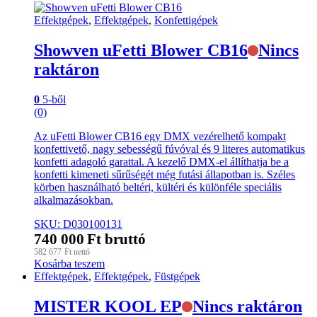
Effektgépek
,
Effektgépek
,
Konfettigépek
Showven uFetti Blower CB16
Nincs
raktáron
0
5-ből
(0)
Az uFetti Blower CB16 egy DMX vezérelhető kompakt
konfettivető, nagy sebességű fúvóval és 9 literes automatikus
konfetti adagoló garattal. A kezelő DMX-el állíthatja be a
konfetti kimeneti sűrűségét még futási állapotban is. Széles
körben használható beltéri, kültéri és különféle speciális
alkalmazásokban.
SKU: D030100131
740 000
Ft
bruttó
582 677
Ft
nettó
Kosárba teszem
Effektgépek
,
Effektgépek
,
Füstgépek
MISTER KOOL EP
Nincs raktáron