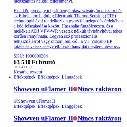
megszakítás nélküli teljesítményt.
Ez a ködgép nagy teljesítményű olasz szivattyúrendszerrel és
az Eliminator Lighting Electronic Thermo Sensing (ETS)
technológiájával rendelkezik a gyors felmelegedés érdekében
a köd felszakadása között. Használja függőlegesen, és a
mellékelt ADJ VFV-WR vezeték nélküli távirányítóval teljes
körűen irányíthatja. Legyen szó professzionális
felhasználásról vagy otthoni bulikról, a VF Volcano EP
tökéletes választás egy elbűvölő hangulat megteremtéséhez.
SKU: 1900000304
63 530
Ft
bruttó
50 024
Ft
nettó
Kosárba teszem
Effektgépek
,
Effektgépek
,
Lánggépek
Showven uFlamer II
Nincs raktáron
Effektgépek
,
Effektgépek
,
Lánggépek
Showven uFlamer II
Nincs raktáron