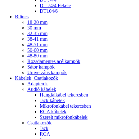
DT 74/4 Fekete
DT104/6
Bilincs
18-20 mm
30 mm
32-35 mm
38-41 mm
48-51 mm
50-60 mm
48-80 mm
Rozsdamentes acélkampók
Sátor kampók
Univerzális kampók
Kábelek, Csatlakozók
Adapterek
Audió kábelek
Hangfalkábel tekercsben
Jack kábelek
Mikrofonkábel tekercsben
RCA kábelek
Szerelt mikrofonkábelek
Csatlakozók
Jack
RCA