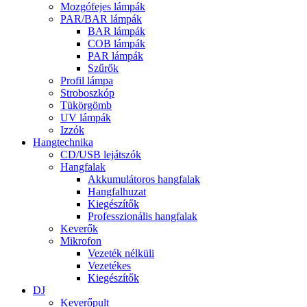
Mozgófejes lámpák
PAR/BAR lámpák
BAR lámpák
COB lámpák
PAR lámpák
Szűrők
Profil lámpa
Stroboszkóp
Tükörgömb
UV lámpák
Izzók
Hangtechnika
CD/USB lejátszók
Hangfalak
Akkumulátoros hangfalak
Hangfalhuzat
Kiegészítők
Professzionális hangfalak
Keverők
Mikrofon
Vezeték nélküli
Vezetékes
Kiegészítők
DJ
Keverőpult