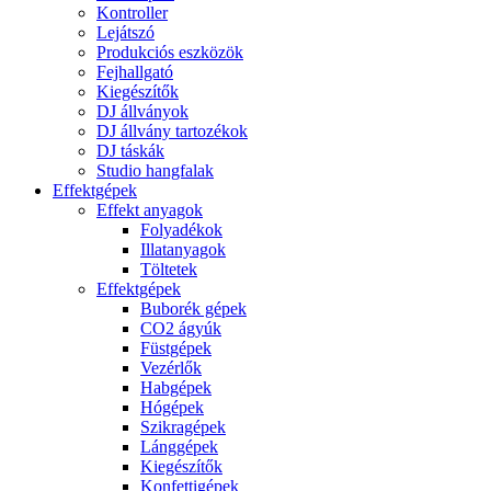
Kontroller
Lejátszó
Produkciós eszközök
Fejhallgató
Kiegészítők
DJ állványok
DJ állvány tartozékok
DJ táskák
Studio hangfalak
Effektgépek
Effekt anyagok
Folyadékok
Illatanyagok
Töltetek
Effektgépek
Buborék gépek
CO2 ágyúk
Füstgépek
Vezérlők
Habgépek
Hógépek
Szikragépek
Lánggépek
Kiegészítők
Konfettigépek