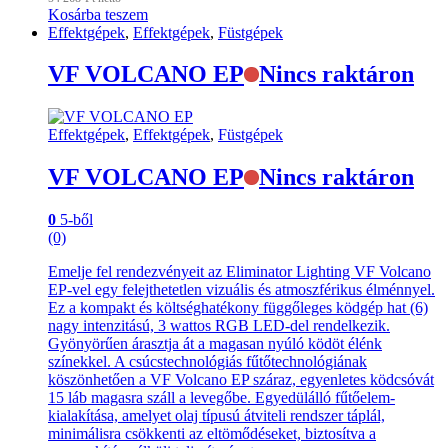
Kosárba teszem
Effektgépek
,
Effektgépek
,
Füstgépek
VF VOLCANO EP
Nincs raktáron
Effektgépek
,
Effektgépek
,
Füstgépek
VF VOLCANO EP
Nincs raktáron
0
5-ből
(0)
Emelje fel rendezvényeit az Eliminator Lighting VF Volcano
EP-vel egy felejthetetlen vizuális és atmoszférikus élménnyel.
Ez a kompakt és költséghatékony függőleges ködgép hat (6)
nagy intenzitású, 3 wattos RGB LED-del rendelkezik.
Gyönyörűen árasztja át a magasan nyúló ködöt élénk
színekkel. A csúcstechnológiás fűtőtechnológiának
köszönhetően a VF Volcano EP száraz, egyenletes ködcsóvát
15 láb magasra száll a levegőbe. Egyedülálló fűtőelem-
kialakítása, amelyet olaj típusú átviteli rendszer táplál,
minimálisra csökkenti az eltömődéseket, biztosítva a