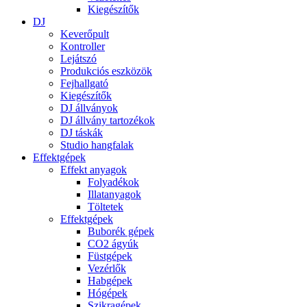
Kiegészítők
DJ
Keverőpult
Kontroller
Lejátszó
Produkciós eszközök
Fejhallgató
Kiegészítők
DJ állványok
DJ állvány tartozékok
DJ táskák
Studio hangfalak
Effektgépek
Effekt anyagok
Folyadékok
Illatanyagok
Töltetek
Effektgépek
Buborék gépek
CO2 ágyúk
Füstgépek
Vezérlők
Habgépek
Hógépek
Szikragépek