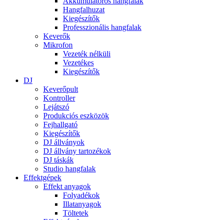
Akkumulátoros hangfalak
Hangfalhuzat
Kiegészítők
Professzionális hangfalak
Keverők
Mikrofon
Vezeték nélküli
Vezetékes
Kiegészítők
DJ
Keverőpult
Kontroller
Lejátszó
Produkciós eszközök
Fejhallgató
Kiegészítők
DJ állványok
DJ állvány tartozékok
DJ táskák
Studio hangfalak
Effektgépek
Effekt anyagok
Folyadékok
Illatanyagok
Töltetek