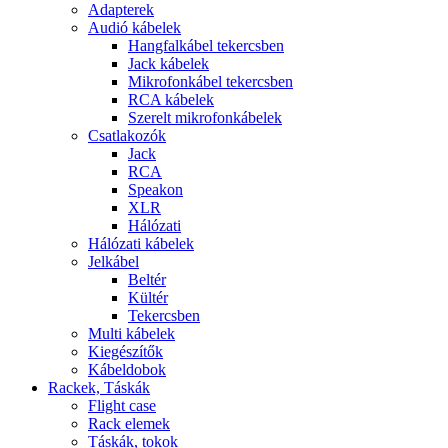
Adapterek
Audió kábelek
Hangfalkábel tekercsben
Jack kábelek
Mikrofonkábel tekercsben
RCA kábelek
Szerelt mikrofonkábelek
Csatlakozók
Jack
RCA
Speakon
XLR
Hálózati
Hálózati kábelek
Jelkábel
Beltér
Kültér
Tekercsben
Multi kábelek
Kiegészítők
Kábeldobok
Rackek, Táskák
Flight case
Rack elemek
Táskák, tokok