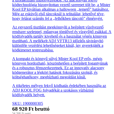
a szórakoztató műsorvezetőkig. Az alacsonyan fekvő
ködtechnológia bizonyítottan vezető szerepet tölt be, a Mister
Kool EP kiválóan alkalmas a halloween „temető” hatásához.
Még az esküvői első táncoknál is telitalálat, lehetővé téve,
hogy felárat számíts fel a „felhőkben táncoló” élményért.
Az egyszerű tisztítást megkönnyíti a beépített vízelvezető
rendszer szeleppel, műanyag tömlővel és vízgyűjtő zsákkal. A
ködfolyadék-tartály kivehető és a használat végén könnyen
tisztítható. A mellékelt ADJ VFTR13 időzítős távirányító
különféle vezérlési lehetőségeket kínál, így gyerekjáték a
ködkimenet testreszabása.
A kompakt és könnyű súlyú Mister Kool EP erős, mégis
könnyen hordozható, köszönhetően a beépített fogantyúnak
és a robusztus fémszerkezetnek. Ez az innovatív alacsony
ködgenerátor a légköri hatások fokozására szolgál, és
költséghatékony, megbízható megoldást kínál.
A tökéletes mélyen fekvő ködhatás érdekében használja az
ADJ KOOL FOG folyadékát a szokásos vízbázisú
ködfolyadék helyett.
SKU: 1900000305
68 920
Ft
bruttó
54 268
Ft
nettó