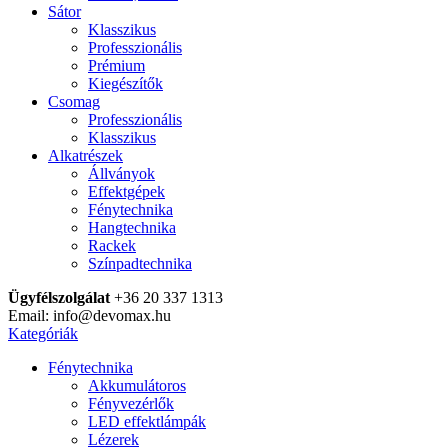
Sátor
Klasszikus
Professzionális
Prémium
Kiegészítők
Csomag
Professzionális
Klasszikus
Alkatrészek
Állványok
Effektgépek
Fénytechnika
Hangtechnika
Rackek
Színpadtechnika
Ügyfélszolgálat
+36 20 337 1313
Email: info@devomax.hu
Kategóriák
Fénytechnika
Akkumulátoros
Fényvezérlők
LED effektlámpák
Lézerek