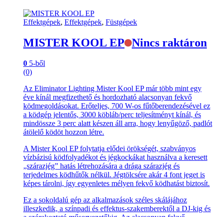
Effektgépek
,
Effektgépek
,
Füstgépek
MISTER KOOL EP
Nincs raktáron
0
5-ből
(0)
Az Eliminator Lighting Mister Kool EP már több mint egy
éve kínál megfizethető és hordozható alacsonyan fekvő
ködmegoldásokat. Erőteljes, 700 W-os fűtőberendezésével ez
a ködgép jelentős, 3000 köbláb/perc teljesítményt kínál, és
mindössze 3 perc alatt készen áll arra, hogy lenyűgöző, padlót
átölelő ködöt hozzon létre.
A Mister Kool EP folytatja elődei örökségét, szabványos
vízbázisú ködfolyadékot és jégkockákat használva a keresett
„szárazjég” hatás létrehozására a drága szárazjég és
terjedelmes ködhűtők nélkül. Jégtölcsére akár 4 font jeget is
képes tárolni, így egyenletes mélyen fekvő ködhatást biztosít.
Ez a sokoldalú gép az alkalmazások széles skálájához
illeszkedik, a színpadi és effektus-szakemberektől a DJ-kig és