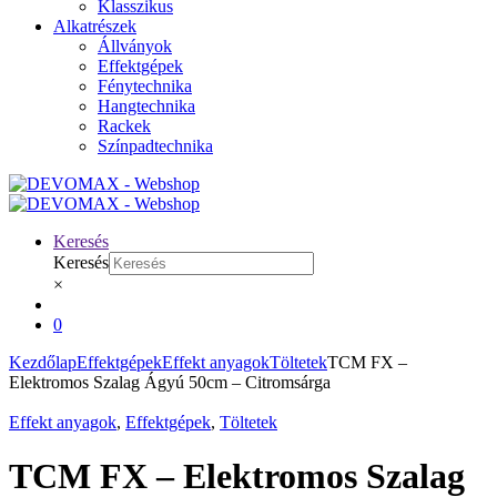
Klasszikus
Alkatrészek
Állványok
Effektgépek
Fénytechnika
Hangtechnika
Rackek
Színpadtechnika
Keresés
Keresés
×
0
Kezdőlap
Effektgépek
Effekt anyagok
Töltetek
TCM FX –
Elektromos Szalag Ágyú 50cm – Citromsárga
Effekt anyagok
,
Effektgépek
,
Töltetek
TCM FX – Elektromos Szalag