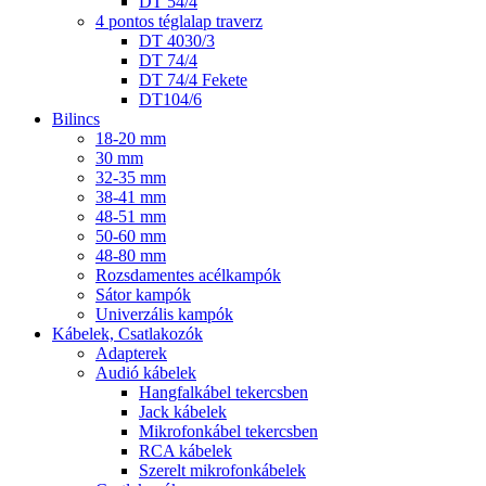
DT 54/4
4 pontos téglalap traverz
DT 4030/3
DT 74/4
DT 74/4 Fekete
DT104/6
Bilincs
18-20 mm
30 mm
32-35 mm
38-41 mm
48-51 mm
50-60 mm
48-80 mm
Rozsdamentes acélkampók
Sátor kampók
Univerzális kampók
Kábelek, Csatlakozók
Adapterek
Audió kábelek
Hangfalkábel tekercsben
Jack kábelek
Mikrofonkábel tekercsben
RCA kábelek
Szerelt mikrofonkábelek