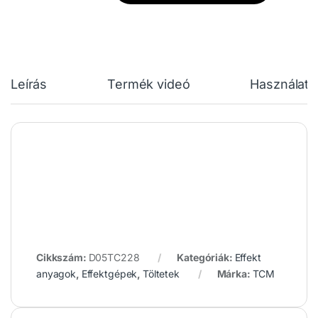
Leírás
Termék videó
Használati 
Cikkszám:
D05TC228
Kategóriák:
Effekt
anyagok
,
Effektgépek
,
Töltetek
Márka:
TCM