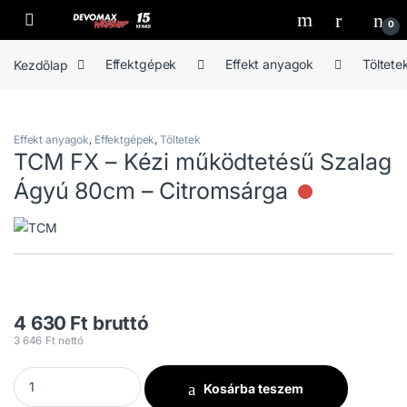
Ugrás a navigációhoz
Ugrás a tartalomhoz
Open
0
Kezdőlap
Effektgépek
Effekt anyagok
Töltete
Effekt anyagok
,
Effektgépek
,
Töltetek
TCM FX – Kézi működtetésű Szalag
Ágyú 80cm – Citromsárga
Nincs rak
4 630
Ft
bruttó
3 646
Ft
nettó
TCM FX - Kézi működtetésű Szalag Ágyú 80cm - Citromsárga m
Kosárba teszem