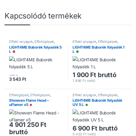
Kapcsolódó termékek
Effekt anyagok
,
Effektgépek
,
Effekt anyagok
,
Effektgépek
,
Folyadékok
Folyadékok
LIGHT4ME Buborék folyadék 5
LIGHT4ME Buborék folyadék 1
L
L
Nincs raktáron
Elérhető
1 900
Ft
bruttó
3 858
Ft
3 543
Ft
1 496
Ft
nettó
Effektgépek
,
Effektgépek
,
Effekt anyagok
,
Effektgépek
,
Lánggépek
Folyadékok
Showven Flame Head –
LIGHT4ME Buborék folyadék
uFlamer x5
UV 5 L
Nincs raktáron
Elérhető
4 901 250
Ft
6 900
Ft
bruttó
bruttó
5 433
Ft
nettó