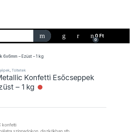
My Account
0
Ft
0
k 6x6mm – Ezüst – 1 kg
gépek
,
Töltetek
etallic Konfetti Esőcseppek
üst – 1 kg
Nincs raktáron
 konfetti
nálatra színpadokon, diszkókban stb.