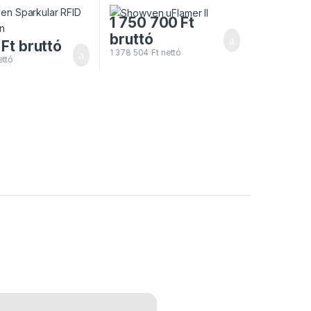
1 750 700
Ft
bruttó
Ft
bruttó
1 378 504
Ft
nettó
ttó