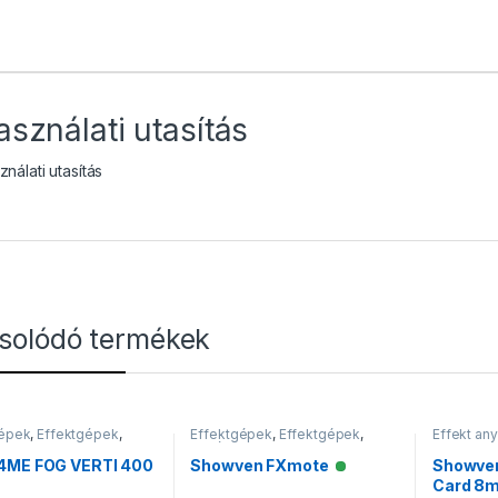
asználati utasítás
nálati utasítás
solódó termékek
gépek
,
Effektgépek
,
Effektgépek
,
Effektgépek
,
Effekt an
pek
Vezérlők
Töltetek
4ME FOG VERTI 400
Showven FXmote
Showven
Elérhető
Card 8m
incs raktáron