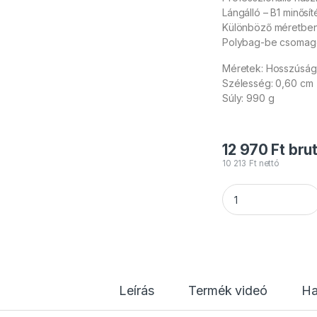
Lángálló – B1 minősít
Különböző méretben
Polybag-be csomago
Méretek: Hosszúság
Szélesség: 0,60 cm
Súly: 990 g
12 970
Ft
brut
10 213
Ft
nettó
TCM FX - Metallic 
Leírás
Termék videó
Ha