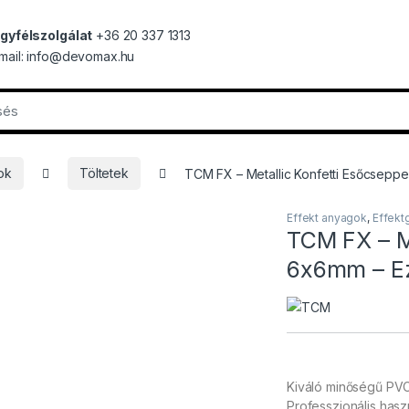
gyfélszolgálat
+36 20 337 1313
mail: info@devomax.hu
ok
Töltetek
TCM FX – Metallic Konfetti Esőcseppe
Effekt anyagok
,
Effekt
TCM FX – M
6x6mm – Ez
Kiváló minőségű PVC
Professzionális hasz