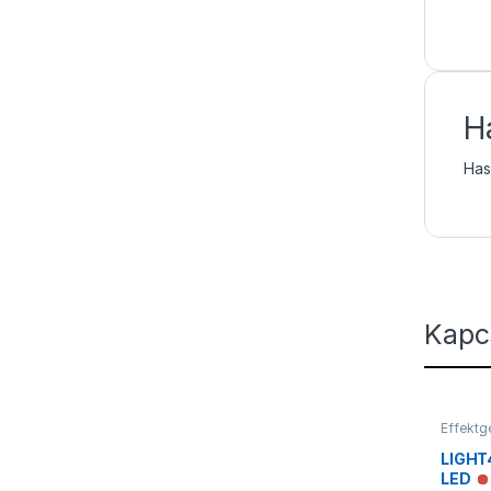
H
Hasz
Kapc
Effekt
Füstgé
LIGHT
LED
N