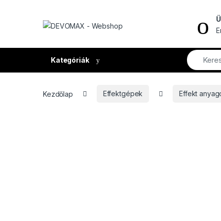
Ugrás a navigációhoz
Ugrás a tartalomhoz
Ü
E
Kategóriák
Kezdőlap
Effektgépek
Effekt anyag