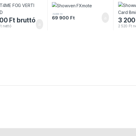
72 000
Ft
69 900
Ft
000
Ft
bruttó
3 200
Ft
nettó
2 520
Ft
ne