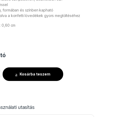
éssel
, formában és színben kapható
lva a konfetti lövedékek gyors megtöltéséhez
: 0,60 cm
tó
Konfetti Esőcseppek 6x6mm - Ezüst - 1 kg mennyiség
Kosárba teszem
sználati utasítás