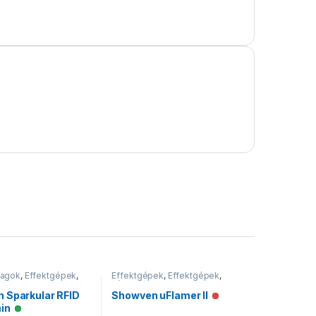
yagok
,
Effektgépek
,
Effektgépek
,
Effektgépek
,
Lánggépek
 Sparkular RFID
Showven uFlamer II
Nincs raktáron
in
Elérhető