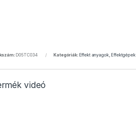
kkszám:
D05TC034
Kategóriák:
Effekt anyagok
,
Effektgépek
ermék videó