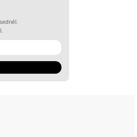
sednél.
l.