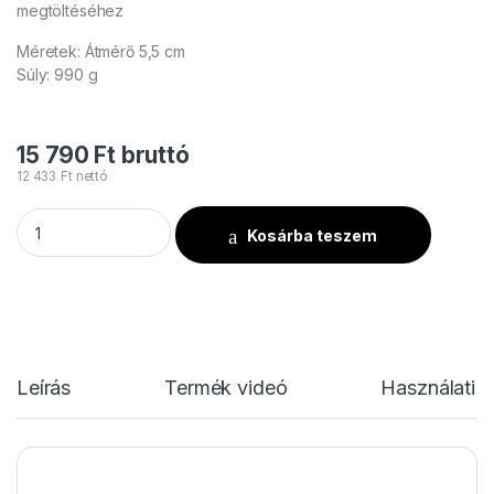
megtöltéséhez
Méretek: Átmérő 5,5 cm
Súly: 990 g
15 790
Ft
bruttó
12 433
Ft
nettó
TCM FX - Metallic Konfetti Szív Ø 55mm - Arany - 1 kg mennyi
Kosárba teszem
Leírás
Termék videó
Használati u