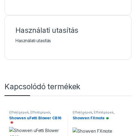
Használati utasítás
Használati utasítás
Kapcsolódó termékek
Effektgépek
,
Effektgépek
,
Effektgépek
,
Effektgépek
,
Konfettigépek
Vezérlők
Showven uFetti Blower CB16
Showven FXmote
Elérhető
Nincs raktáron