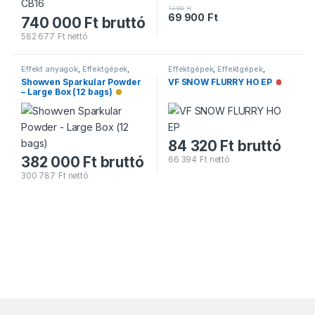
72 000
Ft
69 900
Ft
740 000
Ft
bruttó
582 677
Ft
nettó
Effekt anyagok
,
Effektgépek
,
Effektgépek
,
Effektgépek
,
Töltetek
Hógépek
Showven Sparkular Powder
VF SNOW FLURRY HO EP
Nincs ra
– Large Box (12 bags)
Alacsony raktárkészlet
84 320
Ft
bruttó
382 000
Ft
bruttó
66 394
Ft
nettó
300 787
Ft
nettó
Márkák karusszel