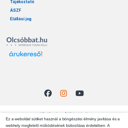
Tájékoztató
ÁSZF
Elállási jog
Kérdésed van? Hívj minket!
Ez a weboldal sütiket használ a böngészési élmény javítása és a
+36 20 337 1313
webhely megfelelő működésének biztosítása érdekében. A