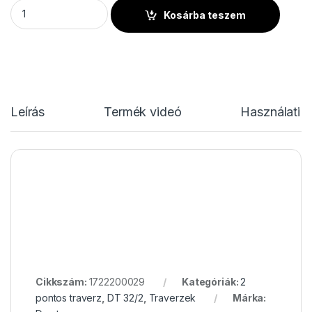
DT 32/2-C23V-L135 mennyiség
Kosárba teszem
Leírás
Termék videó
Használati u
Cikkszám:
1722200029
Kategóriák:
2
pontos traverz
,
DT 32/2
,
Traverzek
Márka: