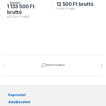
12 500
Ft
bruttó
1 133 500
Ft
9 843
Ft
nettó
bruttó
892 520
Ft
nettó
Márkák karusszel
Kapcsolat
Adatkezelési