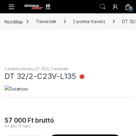
Ugrás a navigációhoz
Ugrás a tartalomhoz
Open
0
Kezdőlap
Traverzek
2 pontos traverz
DT 32/
2 pontos traverz
,
DT 32/2
,
Traverzek
DT 32/2-C23V-L135
Nincs raktáron
57 000
Ft
bruttó
44 882
Ft
nettó