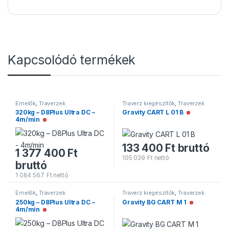
Kapcsolódó termékek
Emelők
,
Traverzek
Traverz kiegészítők
,
Traverzek
320kg – D8Plus Ultra DC –
Gravity CART L 01 B
Nincs raktár
4m/min
Nincs raktáron
133 400
Ft
bruttó
1 377 400
Ft
105 039
Ft
nettó
bruttó
1 084 567
Ft
nettó
Emelők
,
Traverzek
Traverz kiegészítők
,
Traverzek
250kg – D8Plus Ultra DC –
Gravity BG CART M 1
Nincs raktá
4m/min
Nincs raktáron