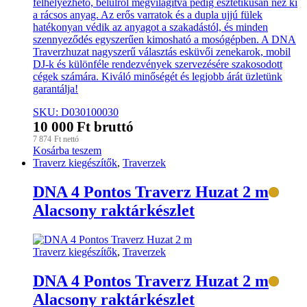
felhelyezhető, belülről megvilágítva pedig esztétikusan néz ki
a rácsos anyag. Az erős varratok és a dupla ujjú fülek
hatékonyan védik az anyagot a szakadástól, és minden
szennyeződés egyszerűen kimosható a mosógépben. A DNA
Traverzhuzat nagyszerű választás esküvői zenekarok, mobil
DJ-k és különféle rendezvények szervezésére szakosodott
cégek számára. Kiváló minőségét és legjobb árát üzletünk
garantálja!
SKU: D030100030
10 000
Ft
bruttó
7 874
Ft
nettó
Kosárba teszem
Traverz kiegészítők
,
Traverzek
DNA 4 Pontos Traverz Huzat 2 m
Alacsony raktárkészlet
Traverz kiegészítők
,
Traverzek
DNA 4 Pontos Traverz Huzat 2 m
Alacsony raktárkészlet