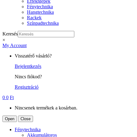
Effektgépek
Fénytechnika
Hangtechnika
Rackek
Színpadtechnika
Keresés
×
My Account
Visszatérő vásárló?
Bejelentkezés
Nincs fiókod?
Regisztráció
0
0
Ft
Nincsenek termékek a kosárban.
Open
Close
Fénytechnika
Akkumulátoros