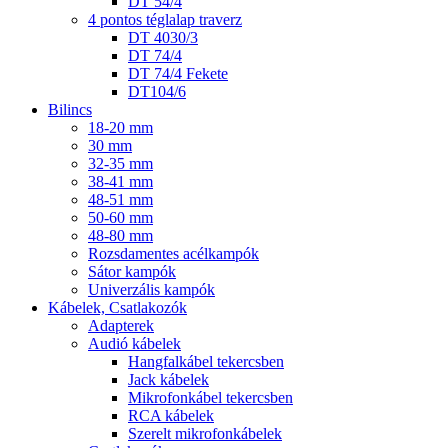
DT 54/4
4 pontos téglalap traverz
DT 4030/3
DT 74/4
DT 74/4 Fekete
DT104/6
Bilincs
18-20 mm
30 mm
32-35 mm
38-41 mm
48-51 mm
50-60 mm
48-80 mm
Rozsdamentes acélkampók
Sátor kampók
Univerzális kampók
Kábelek, Csatlakozók
Adapterek
Audió kábelek
Hangfalkábel tekercsben
Jack kábelek
Mikrofonkábel tekercsben
RCA kábelek
Szerelt mikrofonkábelek