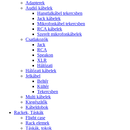
Adapterek
Audió kábelek
Hangfalkábel tekercsben
Jack kábelek
Mikrofonkábel tekercsben
RCA kábelek
Szerelt mikrofonkábelek
Csatlakozók
Jack
RCA
Speakon
XLR
Hálózati
Hálózati kábelek
Jelkábel
Beltér
Kültér
Tekercsben
Multi kábelek
Kiegészítők
Kábeldobok
Rackek, Táskák
Flight case
Rack elemek
Táskák, tokok