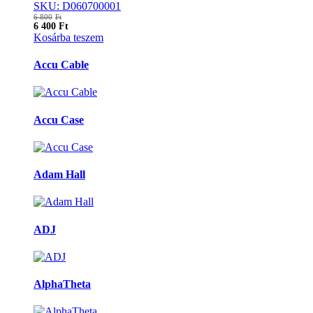
SKU: D060700001
6 800
Ft
6 400
Ft
Kosárba teszem
Márkák
Accu Cable
karusszel
Accu Case
Adam Hall
ADJ
AlphaTheta