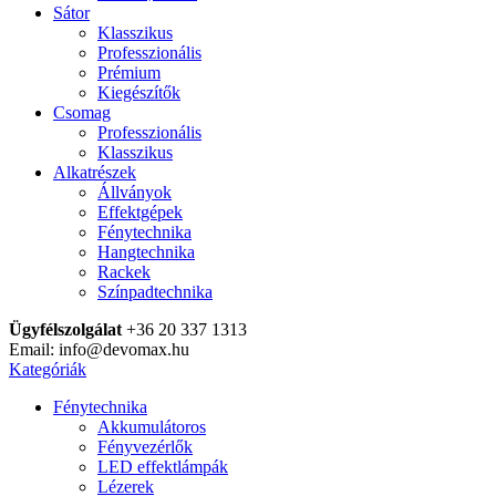
Sátor
Klasszikus
Professzionális
Prémium
Kiegészítők
Csomag
Professzionális
Klasszikus
Alkatrészek
Állványok
Effektgépek
Fénytechnika
Hangtechnika
Rackek
Színpadtechnika
Ügyfélszolgálat
+36 20 337 1313
Email: info@devomax.hu
Kategóriák
Fénytechnika
Akkumulátoros
Fényvezérlők
LED effektlámpák
Lézerek