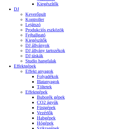
Kiegészítők
DJ
Keverőpult
Kontroller
Lejátszó
Produkciós eszközök
Fejhallgató
Kiegészítők
DJ állványok
DJ állvány tartozékok
DJ táskák
Studio hangfalak
Effektgépek
Effekt anyagok
Folyadékok
Illatanyagok
Töltetek
Effektgépek
Buborék gépek
CO2 ágyúk
Füstgépek
Vezérlők
Habgépek
Hógépek
Szikragépek