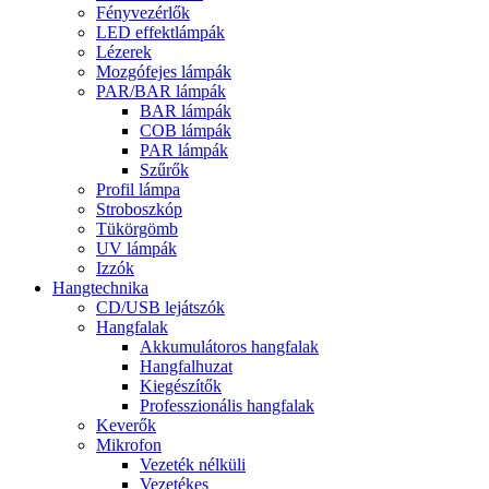
Fényvezérlők
LED effektlámpák
Lézerek
Mozgófejes lámpák
PAR/BAR lámpák
BAR lámpák
COB lámpák
PAR lámpák
Szűrők
Profil lámpa
Stroboszkóp
Tükörgömb
UV lámpák
Izzók
Hangtechnika
CD/USB lejátszók
Hangfalak
Akkumulátoros hangfalak
Hangfalhuzat
Kiegészítők
Professzionális hangfalak
Keverők
Mikrofon
Vezeték nélküli
Vezetékes