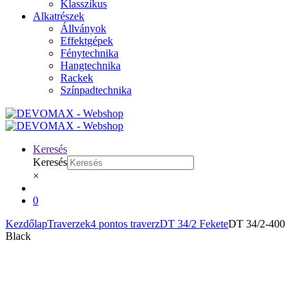
Klasszikus
Alkatrészek
Állványok
Effektgépek
Fénytechnika
Hangtechnika
Rackek
Színpadtechnika
Keresés
Keresés
×
0
Kezdőlap
Traverzek
4 pontos traverz
DT 34/2 Fekete
DT 34/2-400
Black