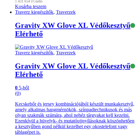
1 431 654
Ft
nettó
Kosárba teszem
Traverz kiegészítők
,
Traverzek
Gravity XW Glove XL Védőkesztyű
Elérhető
Traverz kiegészítők
,
Traverzek
Gravity XW Glove XL Védőkesztyű
Elérhető
0
5-ből
(0)
Kecskebőr és jersey kombinációjából készült munkakesztyű,
amely alkalmas hangmérnökök, színpadtechnikusok és más
olyan szakmák számára, ahol nehéz tárgyakat kell kezelni.
Ezenkívül a hüvelyk- és mutatóujjnyílásoknak köszönhetően
a kesztyűben gond nélkül kezelhet egy okostelefont vagy
táblagépet is.