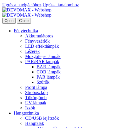
Ugrás a navigációhoz
Ugrás a tartalomhoz
Open
Close
Fénytechnika
Akkumulátoros
Fényvezérlők
LED effektlámpák
Lézerek
Mozgófejes lámpák
PAR/BAR lámpák
BAR lámpák
COB lámpák
PAR lámpák
Szűrők
Profil lámpa
Stroboszkóp
Tükörgömb
UV lámpák
Izzók
Hangtechnika
CD/USB lejátszók
Hangfalak