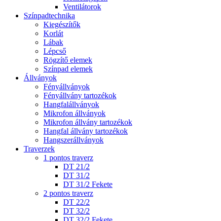
Ventilátorok
Színpadtechnika
Kiegészítők
Korlát
Lábak
Lépcső
Rögzítő elemek
Színpad elemek
Állványok
Fényállványok
Fényállvány tartozékok
Hangfalállványok
Mikrofon állványok
Mikrofon állvány tartozékok
Hangfal állvány tartozékok
Hangszerállványok
Traverzek
1 pontos traverz
DT 21/2
DT 31/2
DT 31/2 Fekete
2 pontos traverz
DT 22/2
DT 32/2
DT 32/2 Fekete