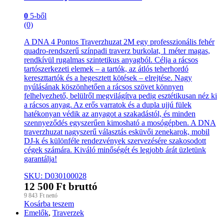
0
5-ből
(0)
A DNA 4 Pontos Traverzhuzat 2M egy professzionális fehér
quadro-rendszerű színpadi traverz burkolat, 1 méter magas,
rendkívül rugalmas szintetikus anyagból. Célja a rácsos
tartószerkezeti elemek – a tartók, az átlós teherhordó
kereszttartók és a hegesztett kötések – elrejtése. Nagy
nyúlásának köszönhetően a rácsos szövet könnyen
felhelyezhető, belülről megvilágítva pedig esztétikusan néz ki
a rácsos anyag. Az erős varratok és a dupla ujjú fülek
hatékonyan védik az anyagot a szakadástól, és minden
szennyeződés egyszerűen kimosható a mosógépben. A DNA
traverzhuzat nagyszerű választás esküvői zenekarok, mobil
DJ-k és különféle rendezvények szervezésére szakosodott
cégek számára. Kiváló minőségét és legjobb árát üzletünk
garantálja!
SKU: D030100028
12 500
Ft
bruttó
9 843
Ft
nettó
Kosárba teszem
Emelők
,
Traverzek