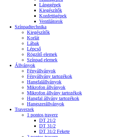
Lánggépek
Kiegészítők
Konfettigépek
Ventilátorok
Színpadtechnika
Kiegészítők
Korlát
Lábak
Lépcső
Rögzítő elemek
Színpad elemek
Állványok
Fényállványok
Fényállvány tartozékok
Hangfalállványok
Mikrofon állványok
Mikrofon állvány tartozékok
Hangfal állvány tartozékok
Hangszerállványok
Traverzek
1 pontos traverz
DT 21/2
DT 31/2
DT 31/2 Fekete
2 pontos traverz