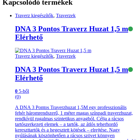
Kapcsolódó termékek
Traverz kiegészítők
,
Traverzek
DNA 3 Pontos Traverz Huzat 1,5 m
Elérhető
Traverz kiegészítők
,
Traverzek
DNA 3 Pontos Traverz Huzat 1,5 m
Elérhető
0
5-ből
(0)
A DNA 3 Pontos Traverzhuzat 1,5M egy professzionális
fehér háromrendszerű, 1 méter magas színpadi traverzhuzat,
rendkívül rugalmas szintetikus anyagból. Célja a rácsos
tartószerkezeti elemek – a tartók, az átlós teherhordó
kereszttartók és a hegesztett kötések – elrejtése. Nagy
nyúlásának köszönhetően a rácsos szövet könnyen