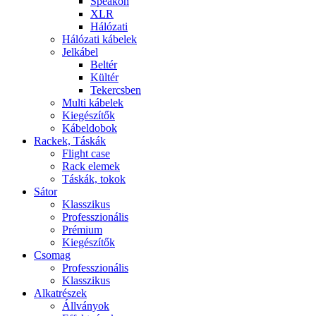
Speakon
XLR
Hálózati
Hálózati kábelek
Jelkábel
Beltér
Kültér
Tekercsben
Multi kábelek
Kiegészítők
Kábeldobok
Rackek, Táskák
Flight case
Rack elemek
Táskák, tokok
Sátor
Klasszikus
Professzionális
Prémium
Kiegészítők
Csomag
Professzionális
Klasszikus
Alkatrészek
Állványok