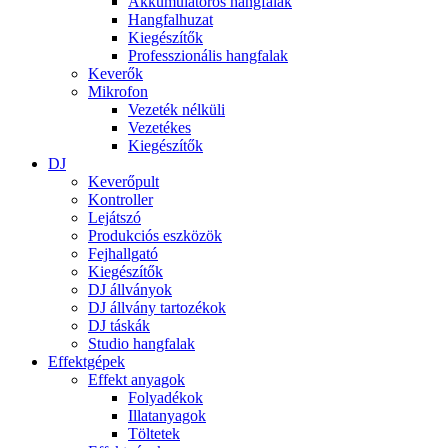
Akkumulátoros hangfalak
Hangfalhuzat
Kiegészítők
Professzionális hangfalak
Keverők
Mikrofon
Vezeték nélküli
Vezetékes
Kiegészítők
DJ
Keverőpult
Kontroller
Lejátszó
Produkciós eszközök
Fejhallgató
Kiegészítők
DJ állványok
DJ állvány tartozékok
DJ táskák
Studio hangfalak
Effektgépek
Effekt anyagok
Folyadékok
Illatanyagok
Töltetek