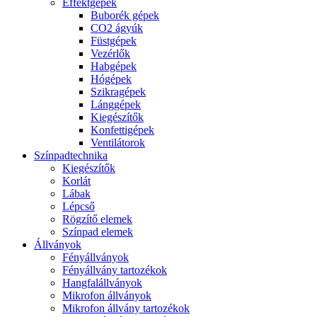
Effektgépek
Buborék gépek
CO2 ágyúk
Füstgépek
Vezérlők
Habgépek
Hógépek
Szikragépek
Lánggépek
Kiegészítők
Konfettigépek
Ventilátorok
Színpadtechnika
Kiegészítők
Korlát
Lábak
Lépcső
Rögzítő elemek
Színpad elemek
Állványok
Fényállványok
Fényállvány tartozékok
Hangfalállványok
Mikrofon állványok
Mikrofon állvány tartozékok