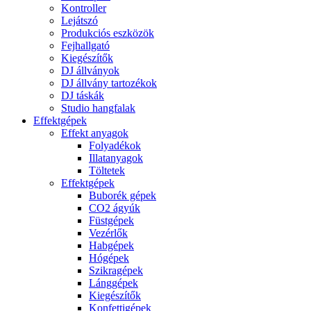
Kontroller
Lejátszó
Produkciós eszközök
Fejhallgató
Kiegészítők
DJ állványok
DJ állvány tartozékok
DJ táskák
Studio hangfalak
Effektgépek
Effekt anyagok
Folyadékok
Illatanyagok
Töltetek
Effektgépek
Buborék gépek
CO2 ágyúk
Füstgépek
Vezérlők
Habgépek
Hógépek
Szikragépek
Lánggépek
Kiegészítők
Konfettigépek