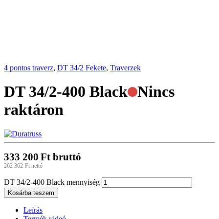
4 pontos traverz
,
DT 34/2 Fekete
,
Traverzek
DT 34/2-400 Black
Nincs
raktáron
333 200
Ft
bruttó
262 362
Ft
nettó
DT 34/2-400 Black mennyiség
Kosárba teszem
Leírás
Termék videó