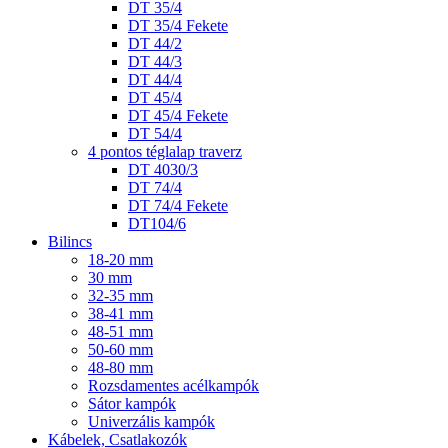
DT 35/4
DT 35/4 Fekete
DT 44/2
DT 44/3
DT 44/4
DT 45/4
DT 45/4 Fekete
DT 54/4
4 pontos téglalap traverz
DT 4030/3
DT 74/4
DT 74/4 Fekete
DT104/6
Bilincs
18-20 mm
30 mm
32-35 mm
38-41 mm
48-51 mm
50-60 mm
48-80 mm
Rozsdamentes acélkampók
Sátor kampók
Univerzális kampók
Kábelek, Csatlakozók