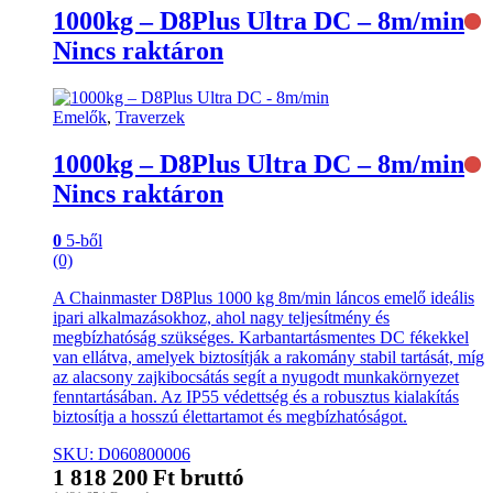
1000kg – D8Plus Ultra DC – 8m/min
Nincs raktáron
Emelők
,
Traverzek
1000kg – D8Plus Ultra DC – 8m/min
Nincs raktáron
0
5-ből
(0)
A Chainmaster D8Plus 1000 kg 8m/min láncos emelő ideális
ipari alkalmazásokhoz, ahol nagy teljesítmény és
megbízhatóság szükséges. Karbantartásmentes DC fékekkel
van ellátva, amelyek biztosítják a rakomány stabil tartását, míg
az alacsony zajkibocsátás segít a nyugodt munkakörnyezet
fenntartásában. Az IP55 védettség és a robusztus kialakítás
biztosítja a hosszú élettartamot és megbízhatóságot.
SKU: D060800006
1 818 200
Ft
bruttó