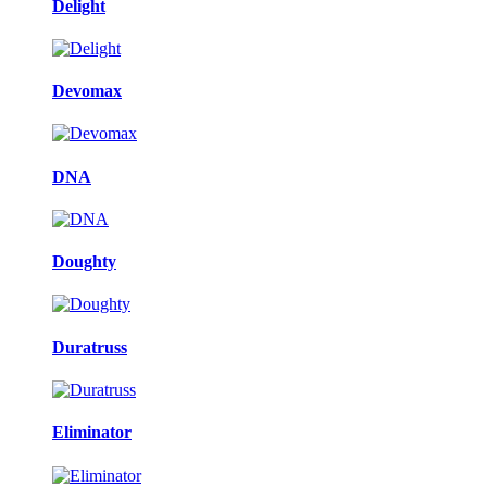
Delight
Devomax
DNA
Doughty
Duratruss
Eliminator