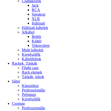
Csatlakozók
Jack
RCA
Speakon
XLR
Hálózati
Hálózati kábelek
Jelkábel
Beltér
Kültér
Tekercsben
Multi kábelek
Kiegészítők
Kábeldobok
Rackek, Táskák
Flight case
Rack elemek
Táskák, tokok
Sátor
Klasszikus
Professzionális
Prémium
Kiegészítők
Csomag
Professzionális