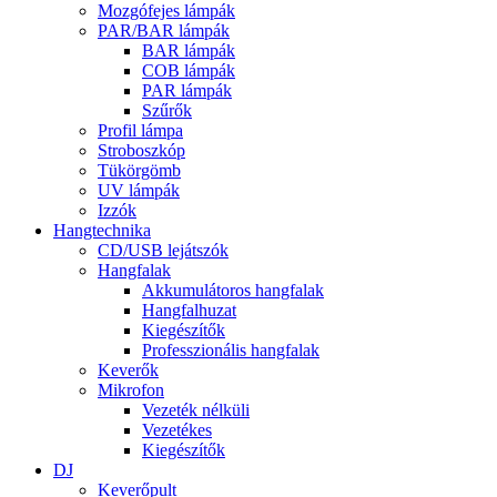
Mozgófejes lámpák
PAR/BAR lámpák
BAR lámpák
COB lámpák
PAR lámpák
Szűrők
Profil lámpa
Stroboszkóp
Tükörgömb
UV lámpák
Izzók
Hangtechnika
CD/USB lejátszók
Hangfalak
Akkumulátoros hangfalak
Hangfalhuzat
Kiegészítők
Professzionális hangfalak
Keverők
Mikrofon
Vezeték nélküli
Vezetékes
Kiegészítők
DJ
Keverőpult